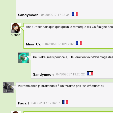
Sandymoon
04/30/2017 17:33:35
Aha ! J'attendais que quelqu'un le remarque =D Ca éloigne peut-
32
Author
Miss_Call
04/30/2017 18:17:32
Peut-être, mais pour cela, il faudrait en voir d'avantage d
52
Sandymoon
04/30/2017 19:25:22
Vu l'ambiance je m'attendais à un "N'aime pas : sa créatrice" ×)
24
Pauart
04/30/2017 17:34:57