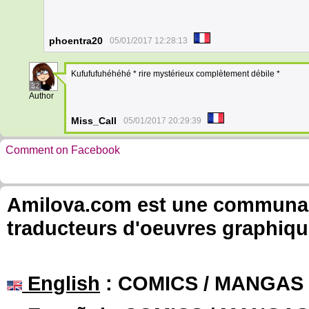
phoentra20
05/01/2017 12:28:13
Kufufufuhéhéhé * rire mystérieux complètement débile *
32
Author
Miss_Call
05/01/2017 20:29:39
Comment on Facebook
Amilova.com est une communauté
traducteurs d'oeuvres graphiqu
English
: COMICS / MANGAS