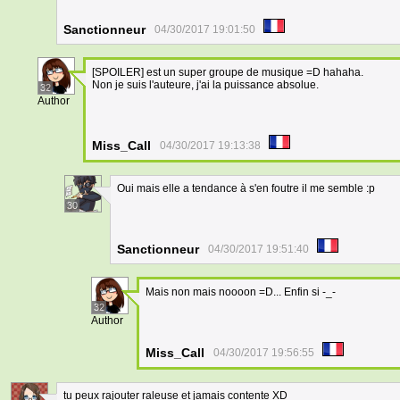
Sanctionneur
04/30/2017 19:01:50
[SPOILER] est un super groupe de musique =D hahaha.
Non je suis l'auteure, j'ai la puissance absolue.
32
Author
Miss_Call
04/30/2017 19:13:38
Oui mais elle a tendance à s'en foutre il me semble :p
30
Sanctionneur
04/30/2017 19:51:40
Mais non mais noooon =D... Enfin si -_-
32
Author
Miss_Call
04/30/2017 19:56:55
tu peux rajouter raleuse et jamais contente XD