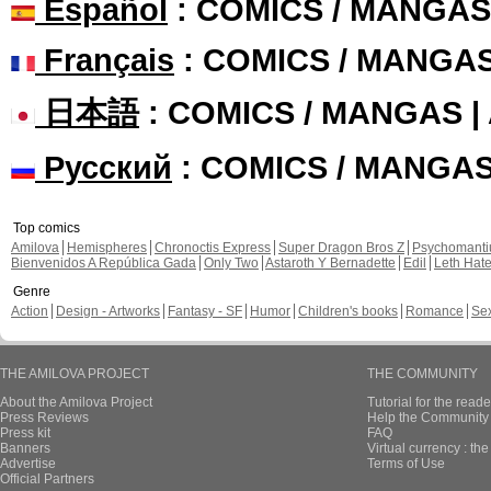
Español
: COMICS / MANGAS
Français
: COMICS / MANGA
日本語
: COMICS / MANGAS 
Русский
: COMICS / MANGA
Top comics
Amilova
Hemispheres
Chronoctis Express
Super Dragon Bros Z
Psychomant
Bienvenidos A República Gada
Only Two
Astaroth Y Bernadette
Edil
Leth Hat
Genre
Action
Design - Artworks
Fantasy - SF
Humor
Children's books
Romance
Se
THE AMILOVA PROJECT
THE COMMUNITY
About the Amilova Project
Tutorial for the reade
Press Reviews
Help the Community 
Press kit
FAQ
Banners
Virtual currency : th
Advertise
Terms of Use
Official Partners