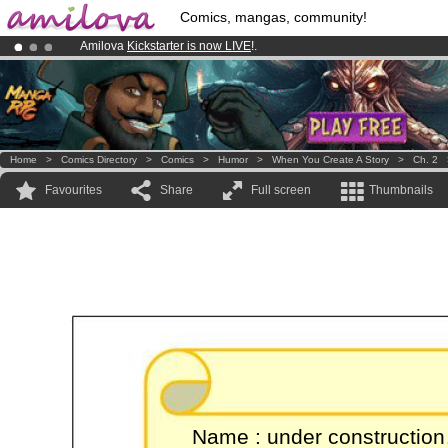
Comics, mangas, community!
Amilova
Kickstarter is now LIVE
!.
Premium membership from
3.95 euros
per month !
Get membership
Already 100000
members
and 1000
comics & mangas!
.
Home
>
Comics Directory
>
Comics
>
Humor
>
When You Create A Story
>
Ch. 2
Favourites
Share
Full screen
Thumbnails
Name : under constructio