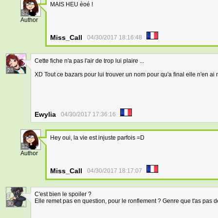
MAIS HEU èoé !
32
Author
Miss_Call
04/30/2017 18:16:48
Cette fiche n'a pas l'air de trop lui plaire ...
28
XD Tout ce bazars pour lui trouver un nom pour qu'a final elle n'en ai
Ewylia
04/30/2017 17:36:16
Hey oui, la vie est injuste parfois =D
32
Author
Miss_Call
04/30/2017 18:17:07
C'est bien le spoiler ?
Elle remet pas en question, pour le ronflement ? Genre que t'as pas 
30