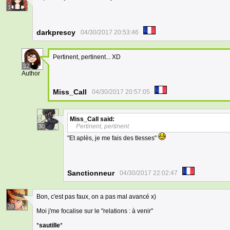
1
darkprescy
04/30/2017 20:53:46
Pertinent, pertinent... XD
32
Author
Miss_Call
04/30/2017 20:57:05
Miss_Call
said:
Pertinent, pertinent
30
"Et aplès, je me fais des tlesses"
Sanctionneur
04/30/2017 22:02:47
Bon, c'est pas faux, on a pas mal avancé x)
39
Moi j'me focalise sur le "relations : à venir"
*
sautille
*