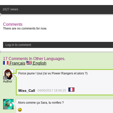
1627 views
Comments
There are no comments for now.
Log-in to comment
17 Comments In Other Languages.
Français
English
Force jaune ! (oui j'ai vu Power Rangers et alors ?)
32
Author
Miss_Call
04/05/2017 18:06:25
Alors comme ça Sara, tu ronfles ?
52