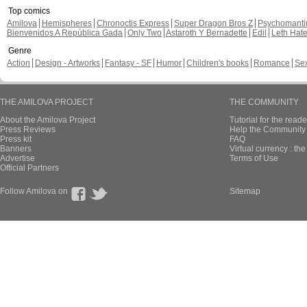
Top comics
Amilova
Hemispheres
Chronoctis Express
Super Dragon Bros Z
Psychomant
Bienvenidos A República Gada
Only Two
Astaroth Y Bernadette
Edil
Leth Hat
Genre
Action
Design - Artworks
Fantasy - SF
Humor
Children's books
Romance
Se
THE AMILOVA PROJECT
THE COMMUNITY
About the Amilova Project
Tutorial for the reade
Press Reviews
Help the Community 
Press kit
FAQ
Banners
Virtual currency : th
Advertise
Terms of Use
Official Partners
Follow Amilova on
Sitemap