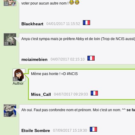
voter pour aucun autre nom !
32
Blackheart
04/01/2017 11:15:52
Anya c'est sympa mais je préfere Abby et de loin (Trop de NCIS aussi
33
moiaimebien
04/07/2017 02:15:10
Même pas honte ! =D #NCIS
32
Author
Miss_Call
04/07/2017 09:29:03
Ah oui. Faut pas confondre nom et prénom. Moi c'est un nom. ^^
se fa
27
Etoile Sombre
07/09/2017 15:19:30