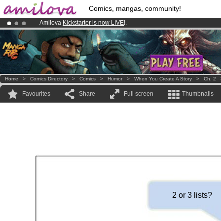
Comics, mangas, community!
Amilova
Kickstarter is now LIVE
!.
Premium membership from
3.95 euros
per month !
Get membership
Already 134393
members
and 1208
comics & mangas!
.
Home
>
Comics Directory
>
Comics
>
Humor
>
When You Create A Story
>
Ch. 2
Favourites
Share
Full screen
Thumbnails
2 or 3 lists?