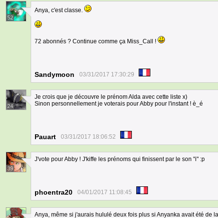
Anya, c'est classe.
52
72 abonnés ? Continue comme ça Miss_Call !
Sandymoon
03/31/2017 17:30:29
Je crois que je découvre le prénom Alda avec cette liste x)
Sinon personnellement je voterais pour Abby pour l'instant ! è_é
24
Pauart
03/31/2017 18:06:52
J'vote pour Abby ! J'kiffe les prénoms qui finissent par le son "i" :p
39
phoentra20
04/01/2017 11:08:45
Anya, même si j'aurais hululé deux fois plus si Anyanka avait été de la 