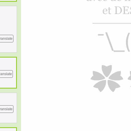
ranslate
ranslate
ranslate