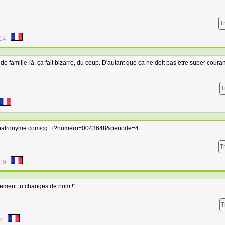
T
:14
e famille-là. ça fait bizarre, du coup. D'autant que ça ne doit pas être super cour
T
opatronyme.com/cg...i?numero=0043648&periode=4
T
:19
lement tu changes de nom !"
T
34