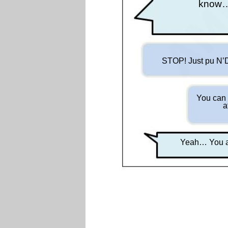
know…
STOP! Just pu N’D
You can 
a
Yeah… You ar