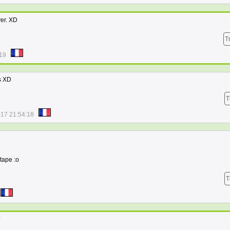
ver. XD
T
:19
s XD
T
017 21:54:18
tape :o
T
?