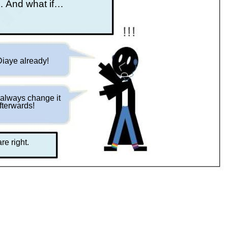
 And what if…
iaye already!
always change it
fterwards!
e right.