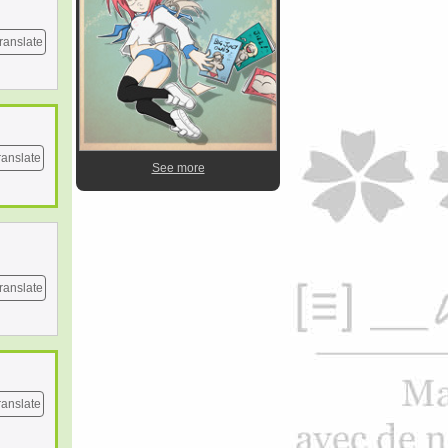
ranslate
ranslate
See more
ranslate
ranslate