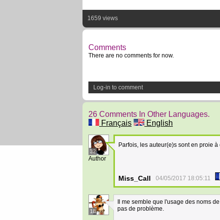
1659 views
Comments
There are no comments for now.
Log-in to comment
26 Comments In Other Languages.
Français
English
Parfois, les auteur(e)s sont en proie à
32
Author
Miss_Call
04/05/2017 18:05:11
Il me semble que l'usage des noms de f
pas de problème.
18