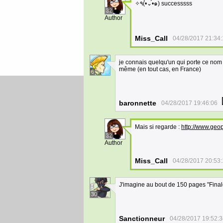
✧٩(•́⌄•́๑) successsss
32
Author
Miss_Call
04/28/2017 21:34
je connais quelqu'un qui porte ce nom d
même (en tout cas, en France)
6
baronnette
04/28/2017 19:46:06
Mais si regarde :
http://www.ge
32
Author
Miss_Call
04/28/2017 20:53
J'imagine au bout de 150 pages "Fina
30
Sanctionneur
04/28/2017 19:52: