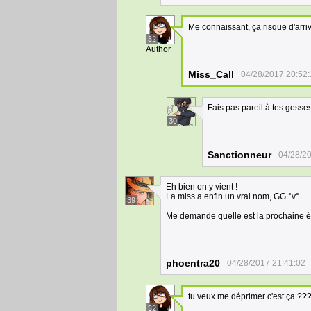
Me connaissant, ça risque d'arri
32
Author
Miss_Call
04/28/2017 20:52
Fais pas pareil à tes gosse
30
Sanctionneur
04/28/2
Eh bien on y vient !
La miss a enfin un vrai nom, GG °v°
39
Me demande quelle est la prochaine é
phoentra20
04/28/2017 21:41:02
tu veux me déprimer c'est ça ??
32