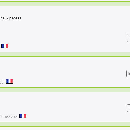
s deux pages !
T
T
:35
T
7 18:25:02