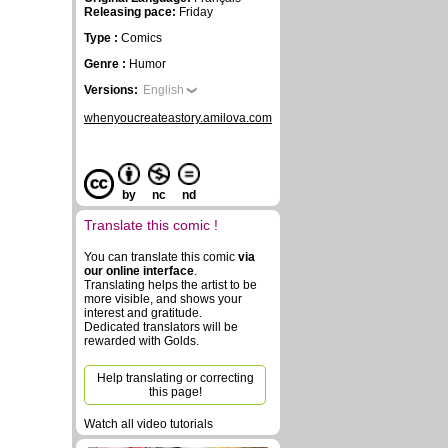
Releasing pace:
Friday
Type :
Comics
Genre :
Humor
Versions:
English
whenyoucreateastory.amilova.com
by
nc
nd
Translate this comic !
You can translate this comic
via
our online interface
.
Translating helps the artist to be
more visible, and shows your
interest and gratitude.
Dedicated translators will be
rewarded with Golds.
Help translating or correcting
this page!
Watch all video tutorials