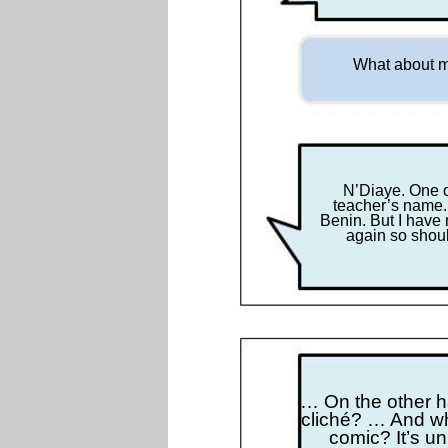
What about m
N’Diaye. One o
teacher’s name.
Benin. But I have
again so shou
… On the other h
cliché? … And wh
comic? It’s u