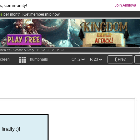
s, community!
Join Amilova
os
per month !
Get membership now
comics & mangas!
.
hen You Create A Story
>
Ch. 2
>
P. 23
screen
Thumbnails
Ch. 2
P. 23
Prev.
inally :)!