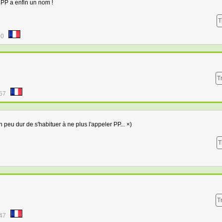
! PP a enfin un nom !
T
00
T
:57
peu dur de s'habituer à ne plus l'appeler PP... ×)
T
T
:47