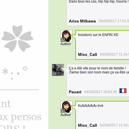
Dans tous les cas, hip hip hip, hourra 
Arisa Milkawa
04/28/2017 17:01:
Insistons sur le ENFIN XD
32
Author
Miss_Call
04/28/2017 21:34
Ça a été vite pour le nom de famille !
J'aime bien son nom mais ça va être un 
24
Pauart
04/28/2017 18:03:34
Kufufufufufu èvé
32
Author
Miss_Call
04/28/2017 21:34