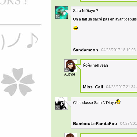
Sara N'Diaye ?
52
On a fait un sacré pas en avant depui
Sandymoon
04/28/2017 18:19:03
(•̀o•́)ง hell yeah
32
Author
Miss_Call
04/28/2017 21:34
C'est classe Sara N'Diaye
32
BambouLePandaFou
04/28/201