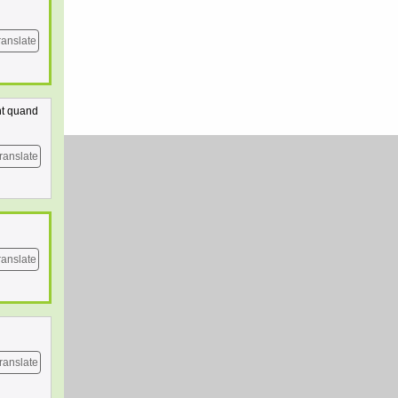
ranslate
ant quand
ranslate
ranslate
ranslate