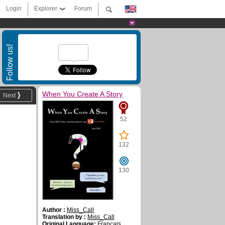
Login
Explorer
Forum
Follow us!
When You Create A Story
Next
52
132
130
Author :
Miss_Call
Translation by :
Miss_Call
Original Language:
Français