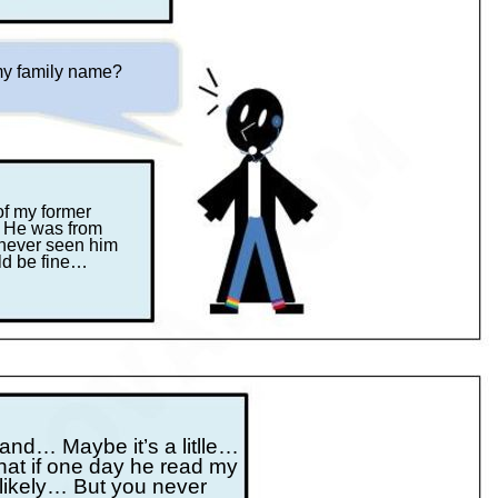
y family name?
f my former
 He was from
 never seen him
ld be fine…
and… Maybe it’s a litlle…
at if one day he read my
nlikely… But you never