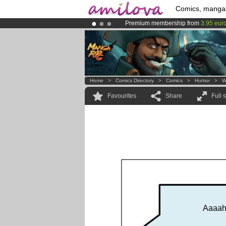
Comics, manga
Premium membership from
3.95 eur
Already 134393
members
and 1208
Amilova
Kickstarter is now LIVE
!.
Home
>
Comics Directory
>
Comics
>
Humor
>
W
Favourites
Share
Full 
Aaaah f