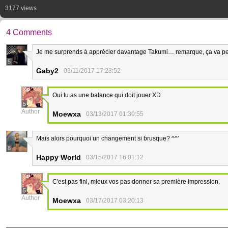
3177 views
4 Comments
Je me surprends à apprécier davantage Takumi… remarque, ça va pe
5
Gaby2
03/11/2017 17:23:52
Oui tu as une balance qui doit jouer XD
5
Author
Moewxa
03/13/2017 01:30:55
Mais alors pourquoi un changement si brusque? ^^'
8
Happy World
03/15/2017 16:01:12
C'est pas fini, mieux vos pas donner sa première impression.
5
Author
Moewxa
03/17/2017 03:20:13