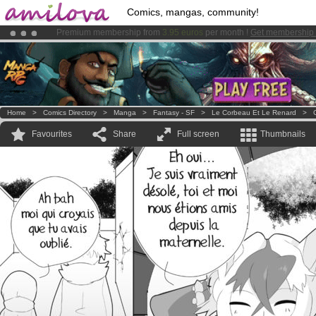
Comics, mangas, community!
Amilova
Kickstarter is now LIVE
!.
Already 134393
members
and 1208
comics & mangas!
.
Home
>
Comics Directory
>
Manga
>
Fantasy - SF
>
Le Corbeau Et Le Renard
>
Favourites
Share
Full screen
Thumbnails