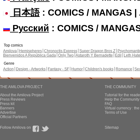
日本語
: COMICS / MANGAS 
Русский
: COMICS / MANGA
Top comics
Amilova
Hemispheres
Chronoctis Express
Super Dragon Bros Z
Psychomant
Bienvenidos A República Gada
Only Two
Astaroth Y Bernadette
Edil
Leth Hat
Genre
Action
Design - Artworks
Fantasy - SF
Humor
Children's books
Romance
Se
THE AMILOVA PROJECT
THE COMMUNITY
About the Amilova Project
Tutorial for the reade
Press Reviews
Help the Community 
Press kit
FAQ
Banners
Virtual currency : th
Advertise
Terms of Use
Official Partners
Follow Amilova on
Sitemap