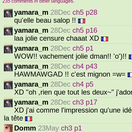
235 comments in other languages.
yamara_m
28Dec
ch5 p28
qu'elle beau salop !!
yamara_m
28Dec
ch5 p16
laa jolie censure chaaat XD
yamara_m
28Dec
ch5 p1
WOW!! vachement jolie dman!! 'o')!!
yamara_m
28Dec
ch4 p43
HAWMAWGAD !! c'est mignon =w=
yamara_m
28Dec
ch4 p5
XD "oh ,rien que tout les deux~" j'ador
yamara_m
28Dec
ch3 p17
XD j'ai comme l'impression qu'une idée
la tête
Domm
23May
ch3 p1