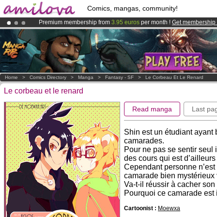
Comics, mangas, community!
Premium membership from
3.95 euros
per month !
Get membership
Amilova
Kickstarter is now LIVE
!.
Already 134393
members
and 1208
comics & mangas!
.
Home
>
Comics Directory
>
Manga
>
Fantasy - SF
>
Le Corbeau Et Le Renard
Le corbeau et le renard
Read manga
Last pa
Shin est un étudiant ayant
camarades.
Pour ne pas se sentir seul 
des cours qui est d’ailleurs
Cependant personne n’est a
camarade bien mystérieux 
Va-t-il réussir à cacher son
Pourquoi ce camarade est i
Cartoonist :
Moewxa