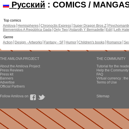
Русский
: COMICS / MANGA
Top comics
Amilova
Hemispheres
Chronoctis Express
Super Dragon Bros Z
Psychomant
Bienvenidos A República Gada
Only Two
Astaroth Y Bernadette
Edil
Leth Hat
Genre
Action
Design - Artworks
Fantasy - SF
Humor
Children's books
Romance
Se
THE AMILOVA PROJECT
THE COMMUNITY
About the Amilova Project
Tutorial for the reade
Press Reviews
Help the Community 
Press kit
FAQ
Banners
Virtual currency : th
Advertise
Terms of Use
Official Partners
Follow Amilova on
Sitemap