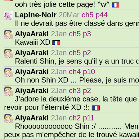
ooh très jolie cette page! ^w^
Lapine-Noir
20Mar
ch5 p44
Il ne devrait pas être classé dans ge
AiyaAraki
2Jan
ch5 p3
Kawaiii XD
AiyaAraki
2Jan
ch5 p2
Ralenti Shin, je sens qu'il y a un truc 
AiyaAraki
2Jan
ch4 p10
Oh non Shin XD ... Please, je suis mort
AiyaAraki
2Jan
ch3 p2
J'adore la deuxième case, la tête que f
revoir pour l'éternité XD :!:
AiyaAraki
2Jan
ch2 p11
Rhoooooooooooo Shin :/ ........... Mem
peux pas m'empêcher de le trouvé kawai