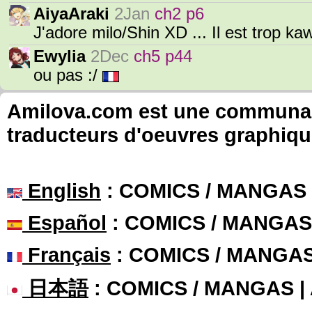
AiyaAraki
2Jan
ch2 p6
J'adore milo/Shin XD ... Il est trop kawa
Ewylia
2Dec
ch5 p44
ou pas :/
Amilova.com est une communauté
traducteurs d'oeuvres graphiqu
English
: COMICS / MANGAS
Español
: COMICS / MANGAS
Français
: COMICS / MANGA
日本語
: COMICS / MANGAS 