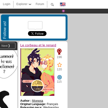
Login
Explorer
Forum
Follow us!
Le corbeau et le renard
Next
196
120
115
Author :
Moewxa
Original Language:
Français
Releasing pace:
Wednesday ,