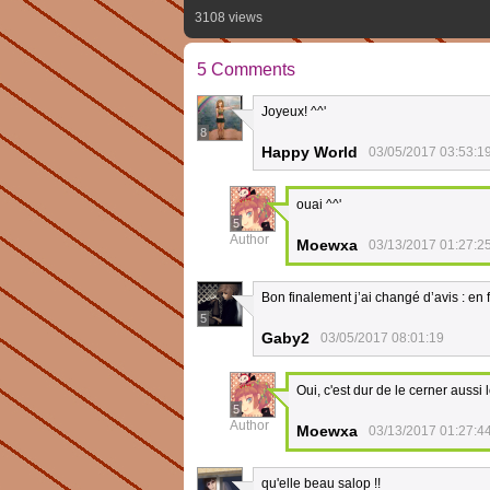
3108 views
5 Comments
Joyeux! ^^'
8
Happy World
03/05/2017 03:53:1
ouai ^^'
5
Author
Moewxa
03/13/2017 01:27:2
Bon finalement j’ai changé d’avis : en f
5
Gaby2
03/05/2017 08:01:19
Oui, c'est dur de le cerner aussi l
5
Author
Moewxa
03/13/2017 01:27:4
qu'elle beau salop !!