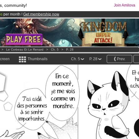
s, community!
Join Amilova
os
per month !
Get membership now
comics & mangas!
.
>
Le Corbeau Et Le Renard
>
Ch. 5
>
P. 28
screen
Thumbnails
Ch. 5
P. 28
Prev.