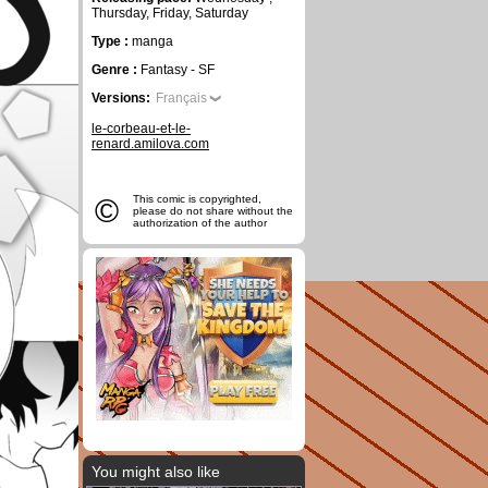
Thursday, Friday, Saturday
Type :
manga
Genre :
Fantasy - SF
Versions:
Français
le-corbeau-et-le-
renard.amilova.com
©
This comic is copyrighted,
please do not share without the
authorization of the author
You might also like