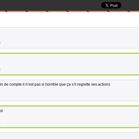
9
5
in de compte il n’est pas si horrible que ça s’il regrette ses actions
ol
4