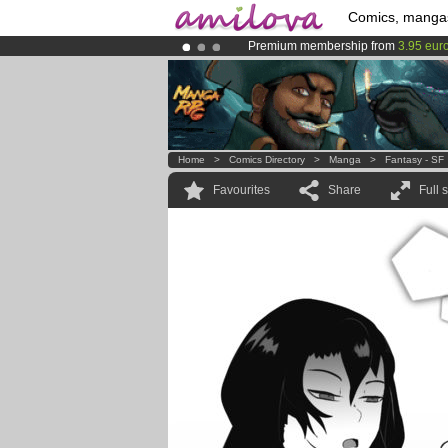
Comics, manga
Premium membership from
3.95 eur
Already 134393
members
and 1208
Amilova
Kickstarter is now LIVE
!.
Home
>
Comics Directory
>
Manga
>
Fantasy - SF
Favourites
Share
Full 