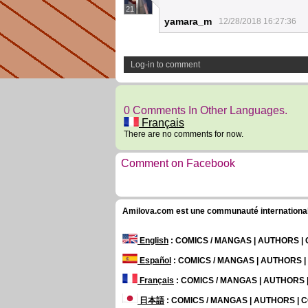
21
yamara_m
12/28/2018 16:27:36
Log-in to comment
0 Comments In Other Languages.
Français
There are no comments for now.
Comment on Facebook
Amilova.com est une communauté internationale 
English
: COMICS / MANGAS | AUTHORS 
Español
: COMICS / MANGAS | AUTHORS 
Français
: COMICS / MANGAS | AUTHORS
日本語
: COMICS / MANGAS | AUTHORS |