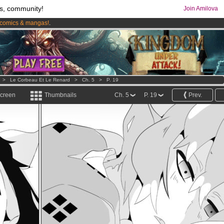
s, community!
Join Amilova
comics & mangas!
.
>
Le Corbeau Et Le Renard
>
Ch. 5
>
P. 19
screen
Thumbnails
Ch. 5
P. 19
Prev.