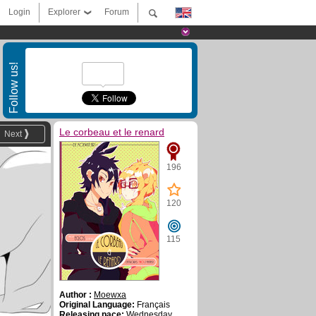
Login
Explorer
Forum
Follow us!
Le corbeau et le renard
Next
196
120
115
Author :
Moewxa
Original Language:
Français
Releasing pace:
Wednesday ,