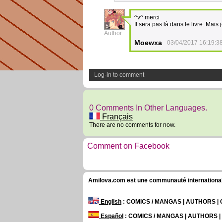
^v^ merci
Il sera pas là dans le livre. Mais 
5
Author
Moewxa
03/04/2017 16:19:3
Log-in to comment
0 Comments In Other Languages.
Français
There are no comments for now.
Comment on Facebook
Amilova.com est une communauté internationale 
English
: COMICS / MANGAS | AUTHORS 
Español
: COMICS / MANGAS | AUTHORS 