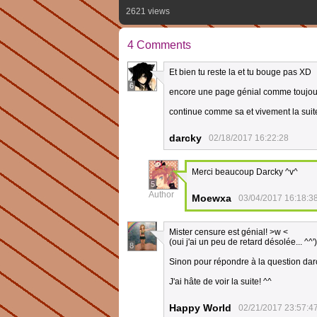
2621 views
4 Comments
Et bien tu reste la et tu bouge pas XD
6
encore une page génial comme toujou
continue comme sa et vivement la suite
darcky
02/18/2017 16:22:28
Merci beaucoup Darcky ^v^
5
Author
Moewxa
03/04/2017 16:18:3
Mister censure est génial! >w <
(oui j'ai un peu de retard désolée... ^^')
8
Sinon pour répondre à la question dar
J'ai hâte de voir la suite! ^^
Happy World
02/21/2017 23:57:4