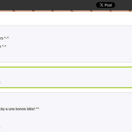
rs ^-^
 *-*
8
cky a une bonne idée! ^^
7