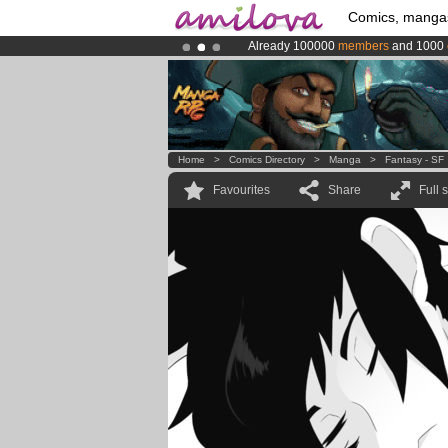
Comics, manga
Already 100000
members
and 1000
Amilova
Kickstarter is now LIVE
!.
Home
>
Comics Directory
>
Manga
>
Fantasy - SF
Favourites
Share
Full 