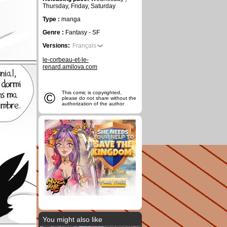
Thursday, Friday, Saturday
Type :
manga
Genre :
Fantasy - SF
Versions:
Français
le-corbeau-et-le-
renard.amilova.com
©
This comic is copyrighted,
please do not share without the
authorization of the author
You might also like