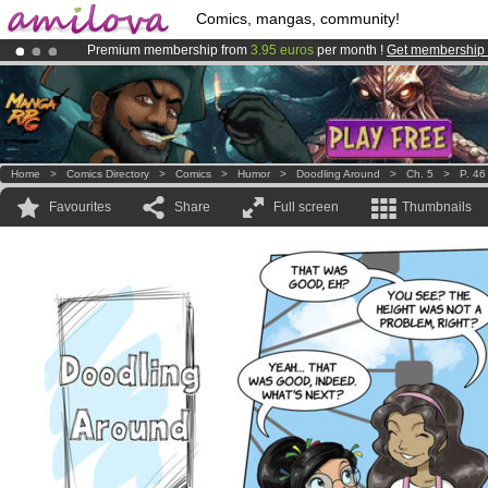
Comics, mangas, community!
Premium membership from
3.95 euros
per month !
Get membership
Already 100000
members
and 1000
comics & mangas!
.
Amilova
Kickstarter is now LIVE
!.
Home
>
Comics Directory
>
Comics
>
Humor
>
Doodling Around
>
Ch. 5
>
P. 46
Favourites
Share
Full screen
Thumbnails