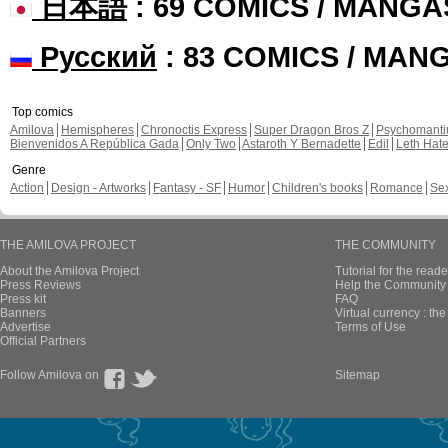
日本語
: 69 COMICS / MANGA
Русский
: 83 COMICS / MAN
Top comics
Amilova
Hemispheres
Chronoctis Express
Super Dragon Bros Z
Psychomant
Bienvenidos A República Gada
Only Two
Astaroth Y Bernadette
Edil
Leth Hat
Genre
Action
Design - Artworks
Fantasy - SF
Humor
Children's books
Romance
Se
THE AMILOVA PROJECT
THE COMMUNITY
About the Amilova Project
Tutorial for the reade
Press Reviews
Help the Community 
Press kit
FAQ
Banners
Virtual currency : th
Advertise
Terms of Use
Official Partners
Follow Amilova on
Sitemap