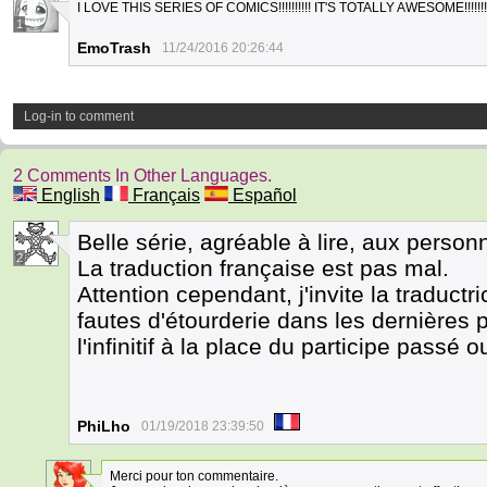
I LOVE THIS SERIES OF COMICS!!!!!!!!!! IT'S TOTALLY AWESOME!!!!!!!!!
1
EmoTrash
11/24/2016 20:26:44
Log-in to comment
2 Comments In Other Languages.
English
Français
Español
Belle série, agréable à lire, aux perso
2
La traduction française est pas mal.
Attention cependant, j'invite la traductri
fautes d'étourderie dans les dernières
l'infinitif à la place du participe passé o
PhiLho
01/19/2018 23:39:50
Merci pour ton commentaire.