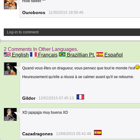
How sweet ^^
28
Ouroboros
11/30/2015 18:56:46
Log-in to comment
2 Comments In Other Languages.
English
Français
Brazillian Pt.
Español
Quand vous êtes un dragueur, vous pensez que tout le monde l'est
31
Heureusement qu'elle a réussi à se calmer avant qu'il se retourne.
Gildor
12/02/2015 07:45:13
XD jajajajja muy buena XD
27
Cazadragones
12/06/2015 05:41:48