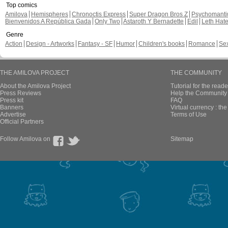
Top comics
Amilova
Hemispheres
Chronoctis Express
Super Dragon Bros Z
Psychomant
Bienvenidos A República Gada
Only Two
Astaroth Y Bernadette
Edil
Leth Hat
Genre
Action
Design - Artworks
Fantasy - SF
Humor
Children's books
Romance
Se
THE AMILOVA PROJECT
THE COMMUNITY
About the Amilova Project
Tutorial for the reade
Press Reviews
Help the Community 
Press kit
FAQ
Banners
Virtual currency : th
Advertise
Terms of Use
Official Partners
Follow Amilova on
Sitemap