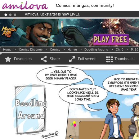
Comics, mangas, community!
Amilova
Kickstarter is now LIVE
!.
Already 100000
members
and 1000
comics & mangas!
.
Premium membership from
3.95 euros
per month !
Get membership
Home
>
Comics Directory
>
Comics
>
Humor
>
Doodling Around
>
Ch. 5
>
P. 19
Favourites
Share
Full screen
Thumbnails