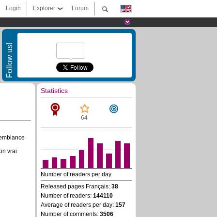
Login
Explorer
Forum
Follow us!
Statistics
64
ssemblance
on vrai
Number of readers per day
Released pages Français:
38
Number of readers:
144110
Average of readers per day:
157
Number of comments:
3506