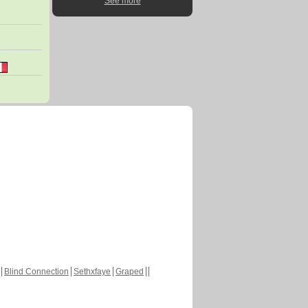
See more
Blind Connection
Sethxfaye
Graped