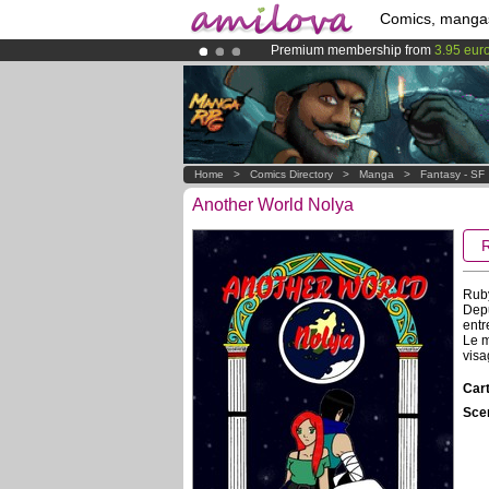
Comics, manga
Premium membership from
3.95 eur
Amilova
Kickstarter is now LIVE
!.
Already 134393
members
and 1208
Home
>
Comics Directory
>
Manga
>
Fantasy - SF
Another World Nolya
Ruby
Depu
entr
Le m
visa
Cart
Scen