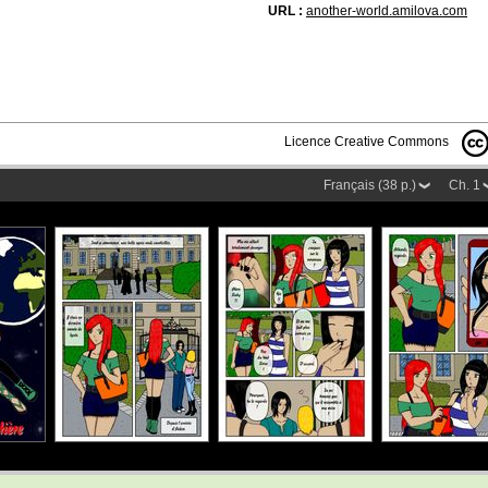
URL :
another-world.amilova.com
Licence Creative Commons
Français (38 p.)
Ch. 1