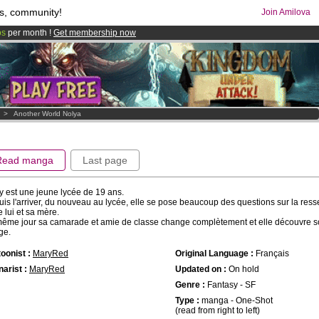
s, community!
Join Amilova
os
per month !
Get membership now
comics & mangas!
.
>
Another World Nolya
Read manga
Last page
 est une jeune lycée de 19 ans.
is l'arriver, du nouveau au lycée, elle se pose beaucoup des questions sur la re
e lui et sa mère.
ême jour sa camarade et amie de classe change complètement et elle découvre s
ge.
oonist :
MaryRed
Original Language :
Français
arist :
MaryRed
Updated on :
On hold
Genre :
Fantasy - SF
Type :
manga - One-Shot
(read from right to left)