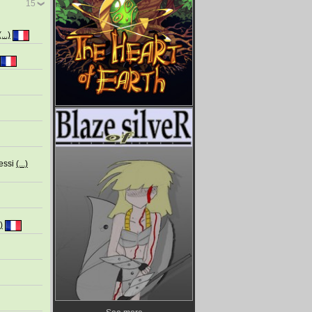
15
(...)
dessi
(...)
.)