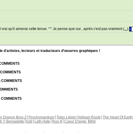
st vrai qu'il aimerai cette tenue. ^^ Je pense que oui , après c'est pas vraiment
(...)
d'artistes, lecteurs et traducteurs d'oeuvres graphiques !
| COMMENTS
| COMMENTS
 | COMMENTS
 COMMENTS
 | COMMENTS
r Dragon Bros Z
Psychomantium
Tokio Libido
Arkham Roots
The Heart Of Earth
th Y Bernadette
Edil
Leth Hate
Run 8
Coeur D'aigle
Wild