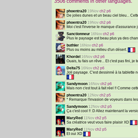
3506 comments in other languages.
phoentra20
19Nov
ch2 p6
De jolies dunes et un beau ciel bleu... Cet
phoentra20
19Nov
ch2 p6
Moi c'est l'inverse le manque d'assurance je
Sanctionneur
16Nov
ch2 p6
Plus le paysage est beau plus ya des chan
buthler
16Nov
ch2 p6
Plus ou moins au milieu d'un désert.
Khordel
16Nov
ch2 p6
Ouais, tu fais un rêve... Et c'est pas fini, j
Delta75
16Nov
ch2 p6
Joli paysage. C'est dessinné à la tablette
Sandymoon
16Nov
ch2 p6
Mais non c'est tout à fait réel !! Comme ce
phoentra20
12Nov
ch2 p5
* Remarque l'invasion de voyeurs dans les c
Sandymoon
12Nov
ch2 p5
Ça c'est cool !! :D Allez maintenant la versi
MaryRed
11Nov
ch2 p5
Sa créatrice veut vous faire plaisir XD
MaryRed
11Nov
ch2 p5
Et oui XD