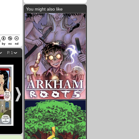
You might also like
by
nc
nd
P. 1