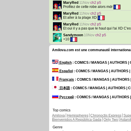
MaryRed
11Nov
ch2 p5
Profitez de cette robe alors mdr
MaryRed
11Nov
ch2 p5
Et aller à la plage XD
MaryRed
11Nov
ch2 p5
Et oui il y a pas que le haut qui l'ai XD C'e
Sandymoon
10Nov
ch2 p5
+10
Amilova.com est une communauté internationale 
English
: COMICS / MANGAS | AUTHORS 
Español
: COMICS / MANGAS | AUTHORS 
Français
: COMICS / MANGAS | AUTHORS
日本語
: COMICS / MANGAS | AUTHORS |
Русский
: COMICS / MANGAS | AUTHORS
Top comics
Amilova
Hemispheres
Chronoctis Express
Supe
Bienvenidos A República Gada
Only Two
Astaro
Genre