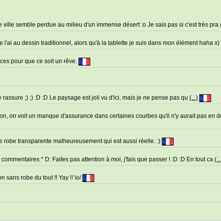
te ville semble perdue au milieu d'un immense désert :o Je sais pas si c'est très pra
 l'ai au dessin traditionnel, alors qu'à la tablette je suis dans mon élément haha x)
ces pour que ce soit un rêve.
e te rassure ;) ;) :D :D Le paysage est joli vu d'ici, mais je ne pense pas qu
(...)
 non, on voit un manque d'assurance dans certaines courbes qu'il n'y aurait pas en 
tte robe transparente malheureusement qui est aussi réelle. :)
ommentaires * D: Faites pas attention à moi, j'fais que passer ! :D :D En tout ca
(..
on sans robe du tout !! Yay !! \o/