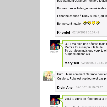
pas vraiment Garance l'héritière légit
Bonne chance Aiden, je me méfie de ce
Et bonne chance à Ruby, surtout, qui n
Bonne continuation
Khordel
02/16/2018 16:07:42
Oui il y a bien une déesse mais 
Merci à toi aussi pour la faute.
37
Tu as raison mais que veux tu ell
Author
Surprise ou pas XD
MaryRed
02/16/2018 18:50:
Hum... Mais comment Garance peut être 
Ou alors, Ruby est trop jeune et pas p
27
Divin Anel
02/16/2018 19:03:47
Voilà tu viens de répondre à ta 
37
Author