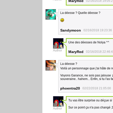
MaryRed
02/16/2018 19:05:
La déesse ? Quelle déesse ?
52
Sandymoon
02/16/2018 19:23:36
Une des déesses de Nolya ^^
37
Author
MaryRed
02/16/2018 22:46:
La déesse ?
Voilà un personnage que j'ai hâte de 
39
Voyons Garance, ne sois pas jalouse :p
souveraine.. hahem... Enfin, si tu l'as
phoentra20
02/22/2018 21:05:00
Tu vas être surprise ou déçue si 
37
Sur ce point ça n'a pas changé ;
Author