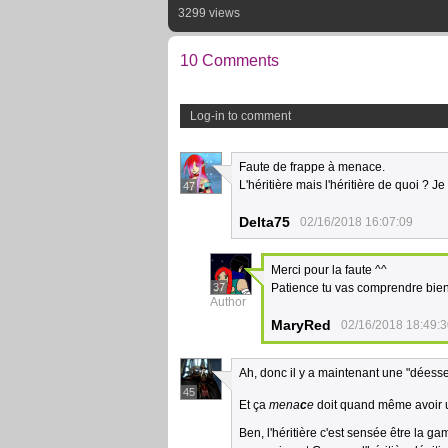
3299 views
10 Comments
Log-in to comment
Faute de frappe à menace.
L'héritière mais l'héritière de quoi ? Je
47
Delta75
02/16/2018 16:07:09
Merci pour la faute ^^
37
Patience tu vas comprendre bien
Author
MaryRed
02/16/2018 18:49:
Ah, donc il y a maintenant une "déesse"
45
Et ça
mena
c
e
doit quand même avoir un
Ben, l'héritière c'est sensée être la g