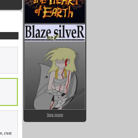
See more
, c'est