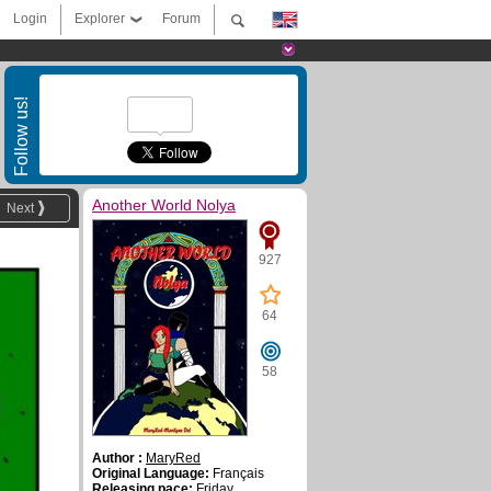
Login
Explorer
Forum
Follow us!
Another World Nolya
Next
927
64
58
Author :
MaryRed
Original Language:
Français
Releasing pace:
Friday