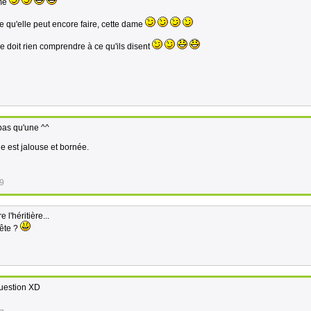
ime
 qu'elle peut encore faire, cette dame
e doit rien comprendre à ce qu'ils disent
pas qu'une ^^
e est jalouse et bornée.
09
l'héritière...
rête ?
question XD