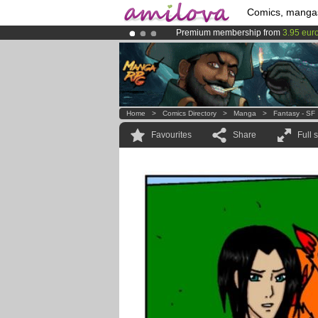
Comics, manga
Premium membership from
3.95 eur
Amilova
Kickstarter is now LIVE
!.
Already 100000
members
and 1000
Home
>
Comics Directory
>
Manga
>
Fantasy - SF
Favourites
Share
Full 