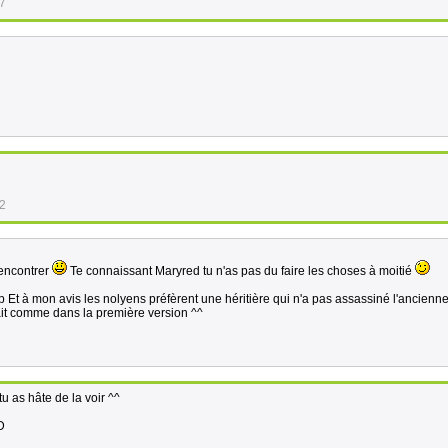
27
42
rencontrer
Te connaissant Maryred tu n'as pas du faire les choses à moitié
 Et à mon avis les nolyens préfèrent une héritière qui n'a pas assassiné l'ancienn
 fait comme dans la première version ^^
tu as hâte de la voir ^^
D