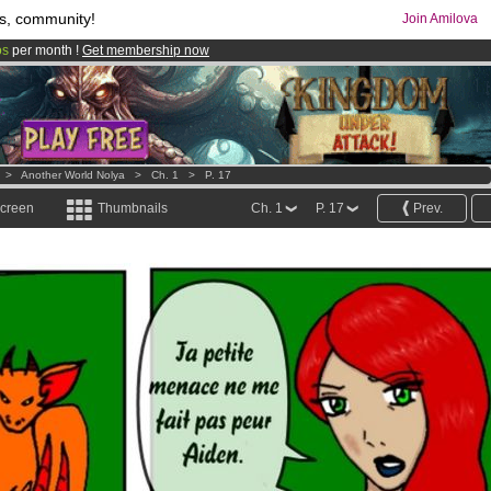
s, community!
Join Amilova
os
per month !
Get membership now
comics & mangas!
.
>
Another World Nolya
>
Ch. 1
>
P. 17
screen
Thumbnails
Ch. 1
P. 17
Prev.