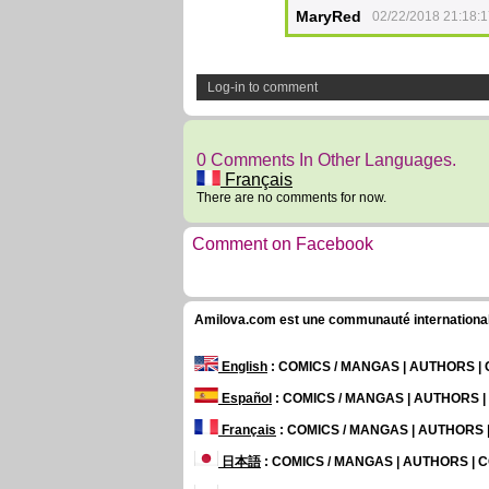
MaryRed
02/22/2018 21:18:
Log-in to comment
0 Comments In Other Languages.
Français
There are no comments for now.
Comment on Facebook
Amilova.com est une communauté internationale 
English
: COMICS / MANGAS | AUTHORS 
Español
: COMICS / MANGAS | AUTHORS 
Français
: COMICS / MANGAS | AUTHORS
日本語
: COMICS / MANGAS | AUTHORS |