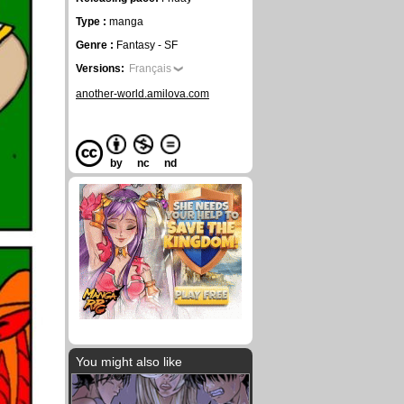
Type :
manga
Genre :
Fantasy - SF
Versions:
Français
another-world.amilova.com
by
nc
nd
You might also like