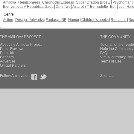
Amilova
Hemispheres
Chronoctis Express
Super Dragon Bros Z
Psychomant
Bienvenidos A República Gada
Only Two
Astaroth Y Bernadette
Edil
Leth Hat
Genre
Action
Design - Artworks
Fantasy - SF
Humor
Children's books
Romance
Se
THE AMILOVA PROJECT
THE COMMUNITY
About the Amilova Project
Tutorial for the reade
Press Reviews
Help the Community 
Press kit
FAQ
Banners
Virtual currency : th
Advertise
Terms of Use
Official Partners
Follow Amilova on
Sitemap