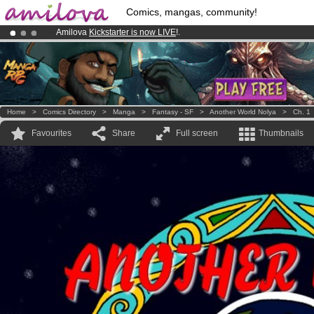
Comics, mangas, community!
Amilova
Kickstarter is now LIVE
!.
Already 100000
members
and 1000
comics & mangas!
.
Premium membership from
3.95 euros
per month !
Get membership
Home
>
Comics Directory
>
Manga
>
Fantasy - SF
>
Another World Nolya
>
Ch. 1
Favourites
Share
Full screen
Thumbnails