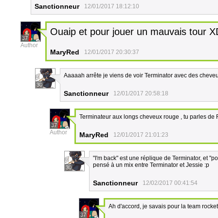
Sanctionneur
12/01/2017 18:12:10
Ouaip et pour jouer un mauvais tour 
37
Author
MaryRed
12/01/2017 20:30:37
Aaaaah arrête je viens de voir Terminator avec des cheveu
30
Sanctionneur
12/01/2017 20:58:18
Terminateur aux longs cheveux rouge , tu parles de
37
Author
MaryRed
12/01/2017 21:01:23
"I'm back" est une réplique de Terminator, et "p
pensé à un mix entre Terminator et Jessie :p
30
Sanctionneur
12/02/2017 00:41:54
Ah d'accord, je savais pour la team rocke
37