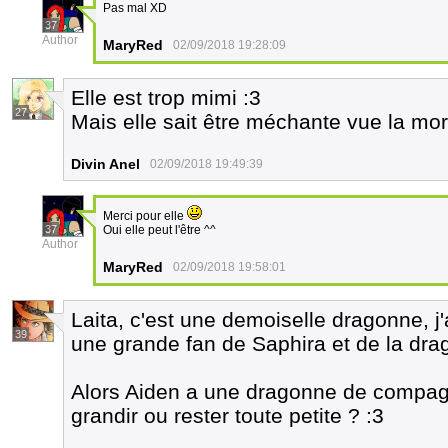
Pas mal XD
37
Author
MaryRed
02/09/2018 19:28:09
Elle est trop mimi :3
27
Mais elle sait être méchante vue la mo
Divin Anel
02/09/2018 19:49:39
Merci pour elle
37
Oui elle peut l'être ^^
Author
MaryRed
02/09/2018 19:58:01
Laita, c'est une demoiselle dragonne, j'
39
une grande fan de Saphira et de la dr
Alors Aiden a une dragonne de compagni
grandir ou rester toute petite ? :3