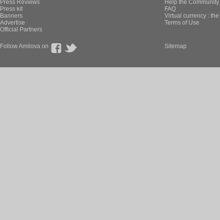
Press Reviews
Help the Community 
Press kit
FAQ
Banners
Virtual currency : th
Advertise
Terms of Use
Official Partners
Follow Amilova on
Sitemap