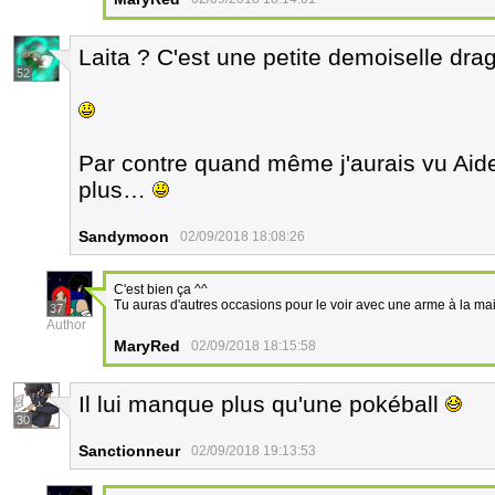
Laita ? C'est une petite demoiselle drag
52
Par contre quand même j'aurais vu Ai
plus…
Sandymoon
02/09/2018 18:08:26
C'est bien ça ^^
Tu auras d'autres occasions pour le voir avec une arme à la ma
37
Author
MaryRed
02/09/2018 18:15:58
Il lui manque plus qu'une pokéball
30
Sanctionneur
02/09/2018 19:13:53