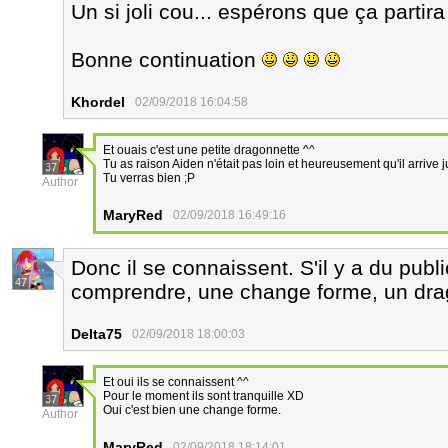
Un si joli cou... espérons que ça partira
Bonne continuation
Khordel
02/09/2018 16:04:58
Et ouais c'est une petite dragonnette ^^
Tu as raison Aiden n'était pas loin et heureusement qu'il arrive
37
Tu verras bien ;P
Author
MaryRed
02/09/2018 16:49:16
Donc il se connaissent. S'il y a du publi
47
comprendre, une change forme, un dr
Delta75
02/09/2018 18:00:03
Et oui ils se connaissent ^^
Pour le moment ils sont tranquille XD
37
Oui c'est bien une change forme.
Author
MaryRed
02/09/2018 18:14:01