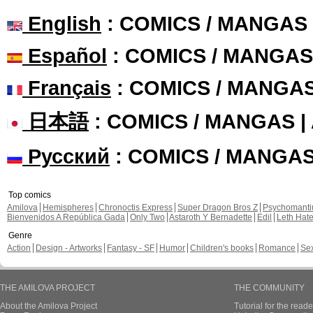
English
: COMICS / MANGAS
Español
: COMICS / MANGAS
Français
: COMICS / MANGA
日本語
: COMICS / MANGAS 
Русский
: COMICS / MANGA
Top comics
Amilova
Hemispheres
Chronoctis Express
Super Dragon Bros Z
Psychomant
Bienvenidos A República Gada
Only Two
Astaroth Y Bernadette
Edil
Leth Hat
Genre
Action
Design - Artworks
Fantasy - SF
Humor
Children's books
Romance
Se
THE AMILOVA PROJECT
THE COMMUNITY
About the Amilova Project
Tutorial for the reade