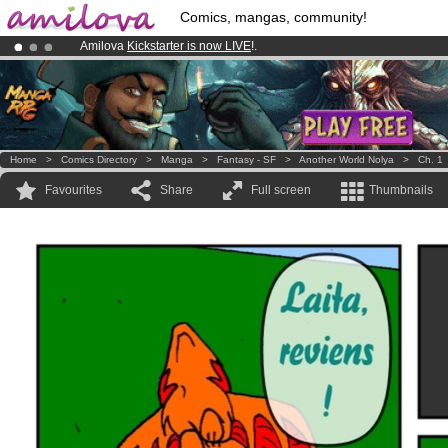
Comics, mangas, community!
Amilova
Kickstarter is now LIVE
!.
Premium membership from
3.95 euros
per month !
Get membership
Already 100000
members
and 1000
comics & mangas!
.
Home
>
Comics Directory
>
Manga
>
Fantasy - SF
>
Another World Nolya
>
Ch. 1
Favourites
Share
Full screen
Thumbnails