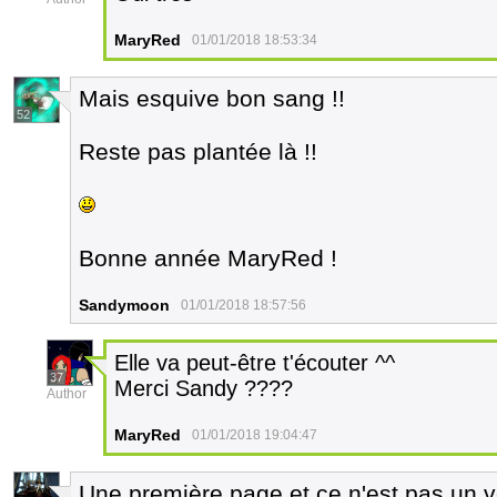
MaryRed
01/01/2018 18:53:34
Mais esquive bon sang !!
52
Reste pas plantée là !!
Bonne année MaryRed !
Sandymoon
01/01/2018 18:57:56
Elle va peut-être t'écouter ^^
37
Merci Sandy ????
Author
MaryRed
01/01/2018 19:04:47
Une première page et ce n'est pas un 