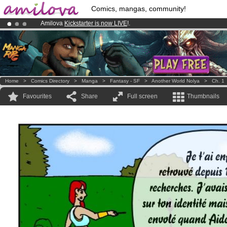
Comics, mangas, community!
Amilova
Kickstarter is now LIVE
!.
Premium membership from
3.95 euros
per month !
Get membership
Already 100000
members
and 1000
comics & mangas!
.
Home
>
Comics Directory
>
Manga
>
Fantasy - SF
>
Another World Nolya
>
Ch. 1
Favourites
Share
Full screen
Thumbnails