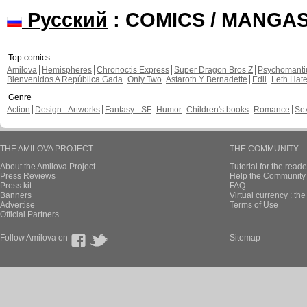
Русский
: COMICS / MANGA
Top comics
Amilova
Hemispheres
Chronoctis Express
Super Dragon Bros Z
Psychomant
Bienvenidos A República Gada
Only Two
Astaroth Y Bernadette
Edil
Leth Hat
Genre
Action
Design - Artworks
Fantasy - SF
Humor
Children's books
Romance
Se
THE AMILOVA PROJECT
THE COMMUNITY
About the Amilova Project
Tutorial for the reade
Press Reviews
Help the Community 
Press kit
FAQ
Banners
Virtual currency : th
Advertise
Terms of Use
Official Partners
Follow Amilova on
Sitemap