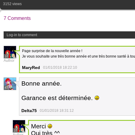
3152 views
7 Comments
Log-in to comment
Page surprise de la nouvelle année !
37
Je vous souhaite une très bonne année et une très bonne santé à tout
Author
MaryRed
01/01/2018 18:22:10
Bonne année.
47
Garance est déterminée.
Delta75
01/01/2018 18:31:12
Merci
37
Oui très ^^
Author