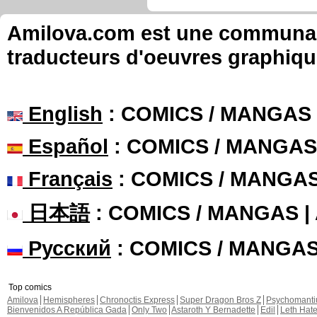
Amilova.com est une communauté
traducteurs d'oeuvres graphiqu
English
: COMICS / MANGAS
Español
: COMICS / MANGAS
Français
: COMICS / MANGA
日本語
: COMICS / MANGAS 
Русский
: COMICS / MANGA
Top comics
Amilova
Hemispheres
Chronoctis Express
Super Dragon Bros Z
Psychomant
Bienvenidos A República Gada
Only Two
Astaroth Y Bernadette
Edil
Leth Hat