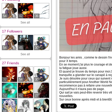
54
42
36
See all
17 Followers
54
45
30
See all
Bonjour les amis , comme le dessin l'i
pour X temps.
27 Friends
En se moment j'ai plus le courage et d
la fatigue joue aussi.
Et quand je trouve du temps pour moi j'
tranquille a glander sur le canapé à re
Je suis désolée pour ceux qui suivent 
32
54
30
particulièrement pour Another World No
recommence pas à refaire une nouvell
Aujourd'hui il n'aura pas de page.
Qui sait je vais peut-être revenir très 
52
42
27
nouvelles.
Sur ceux bonne après midi et à bientôt
16
46
29