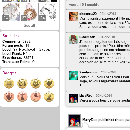
View all 8 thoughts
phoentra20
24Nov2018
24
37
24
Moi j'attendrai sagement ! Ne m
cancres du fond de la classe ! *
See all
Sandymoon avec un air sournoi
Statistics
Blackheart
24Nov2018
Comments:
8972
J'attendrai également très sagem
Forum posts:
49
possible ; promis ! Peut-être m
Level:
37, Next level in 276 xp
premier rang et ne me retourner
Level Rank:
Héro
ceux qui font le bazar près du ra
Experience:
23574
classe de la mettre en sourdine.
Translator Points:
0
occasion de se faire bien voir* 
Badges
Sandymoon
24Nov2018
Mais euh !! Vous allez voir lundi
sage, et vous regretterez amèrem
:D
MaryRed
26Nov2018
Merci à vous tous de votre sout
MaryRed published these pa