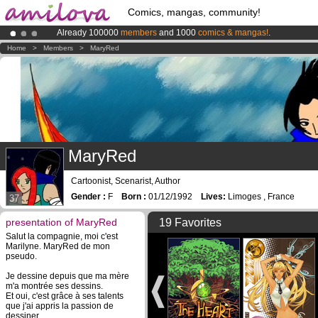
Comics, mangas, community!
Already 100000
members
and 1000
comics & mangas!
.
Premium membership from
3.95 euros
per month !
Get membership
Home
>
Members
>
MaryRed
Amilova
Kickstarter is now LIVE
!.
MaryRed
Cartoonist, Scenarist, Author
Gender :
F
Born :
01/12/1992
Lives:
Limoges , France
37
presentation of MaryRed
19 Favorites
Salut la compagnie, moi c'est
Marilyne. MaryRed de mon
pseudo.
Je dessine depuis que ma mère
m'a montrée ses dessins.
Et oui, c'est grâce à ses talents
que j'ai appris la passion de
dessiner.