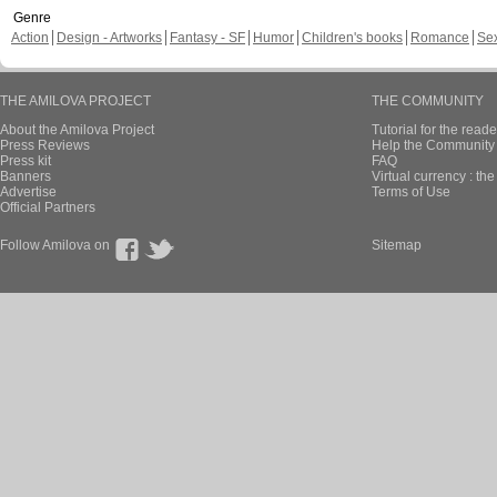
Genre
Action
Design - Artworks
Fantasy - SF
Humor
Children's books
Romance
Se
THE AMILOVA PROJECT
THE COMMUNITY
About the Amilova Project
Tutorial for the reade
Press Reviews
Help the Community 
Press kit
FAQ
Banners
Virtual currency : th
Advertise
Terms of Use
Official Partners
Follow Amilova on
Sitemap