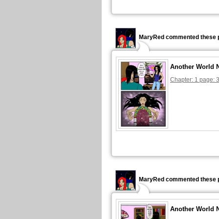
MaryRed commented these p
Another World 
Chapter: 1 page: 
MaryRed commented these p
Another World 