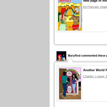
New page of An
En Français, chapi
MaryRed commented these p
Another World 
Chapter: 1 page: 