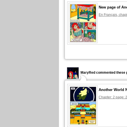
New page of An
En Français, chapi
MaryRed commented these p
Another World 
Chapter: 2 page: 