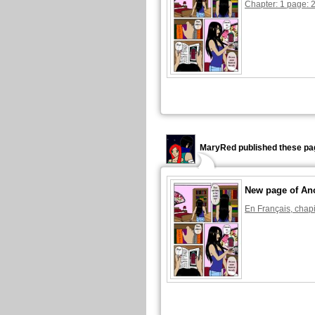
Chapter: 1 page: 
MaryRed published these pa
New page of An
En Français, chapi