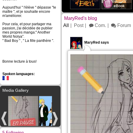
eBook
Aujourd'hui " l'élève " dépasse "le
maître ", et je souhaite encore
m'améliorer.
MaryRed's blog
Pour cela, et pour partager ma
All
Post
Com.
Forum
passion, j'ai décidée de publier
mes propres manga:" Another
World Nolya".
" Bad Boy " , " La fille panthère ".
MaryRed says
Bonne lecture à tous!
Spoken languages:
Media Gallery
5 Following