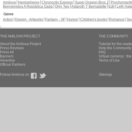
Amilova
Hemispheres
Chronoctis Express
Super Dragon Bros Z
Psychomant
Bienvenidos A República Gada
Only Two
Astaroth Y Bernadette
Edil
Leth Hat
Genre
Action
Design - Artworks
Fantasy - SF
Humor
Children's books
Romance
Se
THE AMILOVA PROJECT
THE COMMUNITY
About the Amilova Project
Tutorial for the reade
Press Reviews
Help the Community 
Press kit
FAQ
Banners
Virtual currency : th
Advertise
Terms of Use
Official Partners
Follow Amilova on
Sitemap