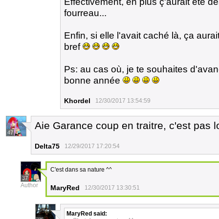
Effectivement, en plus ç'aurait été dé
fourreau...
Enfin, si elle l'avait caché là, ça aur
bref
Ps: au cas où, je te souhaites d'avan
bonne année
Khordel
12/30/2017 13:54:59
Aie Garance coup en traitre, c'est pas l
47
Delta75
12/29/2017 17:20:54
C'est dans sa nature ^^
37
Author
MaryRed
12/30/2017 13:30:51
MaryRed
said: