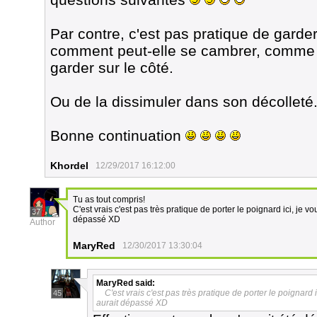
Par contre, c'est pas pratique de garde
comment peut-elle se cambrer, comme ç
garder sur le côté.
Ou de la dissimuler dans son décolleté.
Bonne continuation
Khordel
12/29/2017 16:12:00
Tu as tout compris!
C'est vrais c'est pas très pratique de porter le poignard ici, je vo
37
dépassé XD
Author
MaryRed
12/30/2017 13:30:04
MaryRed
said:
C'est vrais c'est pas très pratique de porter le poignard i
45
aurait dépassé XD