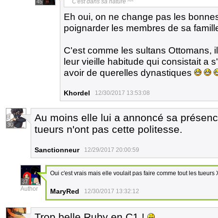
C'est dans sa nature ^^
45
Eh oui, on ne change pas les bonnes
poignarder les membres de sa famil
C'est comme les sultans Ottomans, il 
leur vieille habitude qui consistait a
avoir de querelles dynastiques
Khordel
12/30/2017 13:53:08
Au moins elle lui a annoncé sa présence
30
tueurs n'ont pas cette politesse.
Sanctionneur
12/29/2017 20:00:59
Oui c'est vrais mais elle voulait pas faire comme tout les tueurs
37
Author
MaryRed
12/30/2017 13:32:12
Trop belle Ruby en C1 !