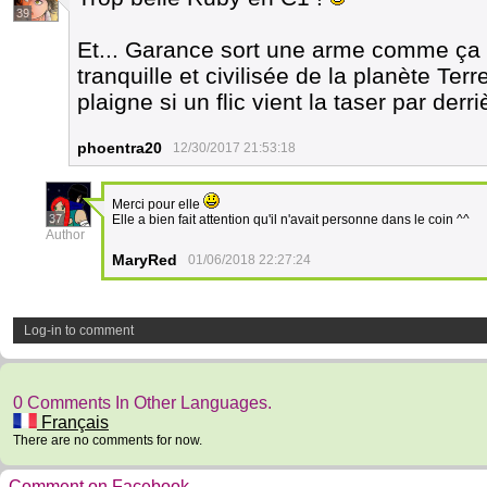
39
Et... Garance sort une arme comme ça d
tranquille et civilisée de la planète Ter
plaigne si un flic vient la taser par derr
phoentra20
12/30/2017 21:53:18
Merci pour elle
37
Elle a bien fait attention qu'il n'avait personne dans le coin ^^
Author
MaryRed
01/06/2018 22:27:24
Log-in to comment
0 Comments In Other Languages.
Français
There are no comments for now.
Comment on Facebook