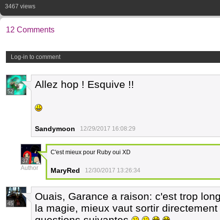
3467 views
12 Comments
Log-in to comment
Allez hop ! Esquive !!
52
Sandymoon
12/29/2017 16:08:29
C'est mieux pour Ruby oui XD
37
Author
MaryRed
12/30/2017 13:26:34
Ouais, Garance a raison: c'est trop long 
45
la magie, mieux vaut sortir directemen
questions suivantes