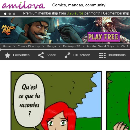
Comics, mangas, community!
Premium membership from
3.95 euros
per month !
Get membership
Amilova
Kickstarter is now LIVE
!.
Already 100000
members
and 1000
comics & mangas!
.
Home
>
Comics Directory
>
Manga
>
Fantasy - SF
>
Another World Nolya
>
Ch. 1
Favourites
Share
Full screen
Thumbnails