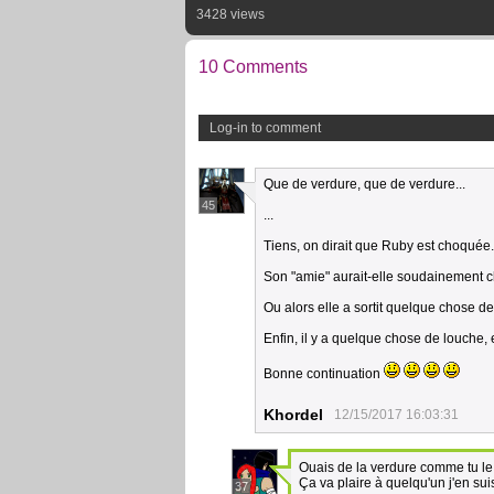
3428 views
10 Comments
Log-in to comment
Que de verdure, que de verdure...
45
...
Tiens, on dirait que Ruby est choquée..
Son "amie" aurait-elle soudainement 
Ou alors elle a sortit quelque chose de
Enfin, il y a quelque chose de louche, e
Bonne continuation
Khordel
12/15/2017 16:03:31
Ouais de la verdure comme tu le 
Ça va plaire à quelqu'un j'en su
37