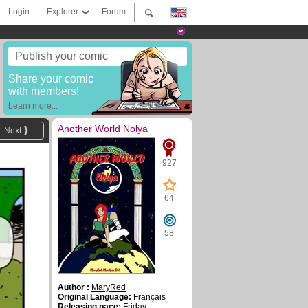
Login
Explorer
Forum
Publish your comic
Share your comic
with members!
Learn more...
Another World Nolya
Next
927
64
58
Author :
MaryRed
Original Language:
Français
Releasing pace:
Friday