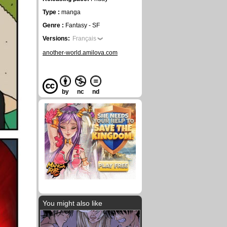
Type :
manga
Genre :
Fantasy - SF
Versions:
Français
another-world.amilova.com
by
nc
nd
You might also like