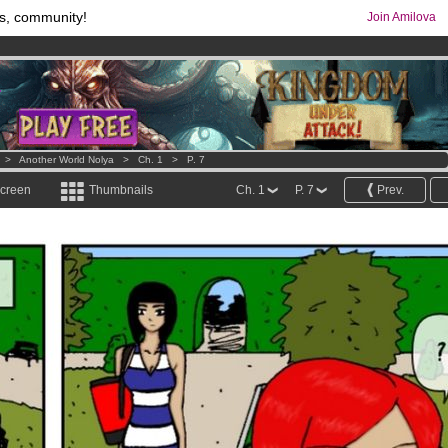
s, community!
Join Amilova
comics & mangas!
.
os
per month !
Get membership now
>
Another World Nolya
>
Ch. 1
>
P. 7
screen
Thumbnails
Ch. 1
P. 7
Prev.