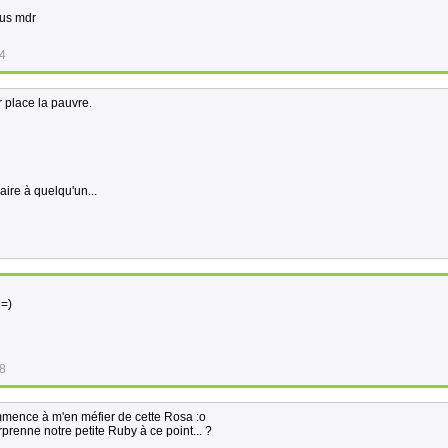
lus mdr
34
ur place la pauvre.
aire à quelqu'un...
 =)
38
mmence à m'en méfier de cette Rosa :o
rprenne notre petite Ruby à ce point... ?