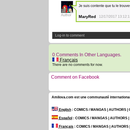
Je suis contente que tu le trou
37
Author
MaryRed
12/17/2017 13:12:
Log-in to comment
0 Comments In Other Languages.
Français
There are no comments for now.
Comment on Facebook
Amilova.com est une communauté internationale 
English
: COMICS / MANGAS | AUTHORS 
Español
: COMICS / MANGAS | AUTHORS 
Français
: COMICS / MANGAS | AUTHORS