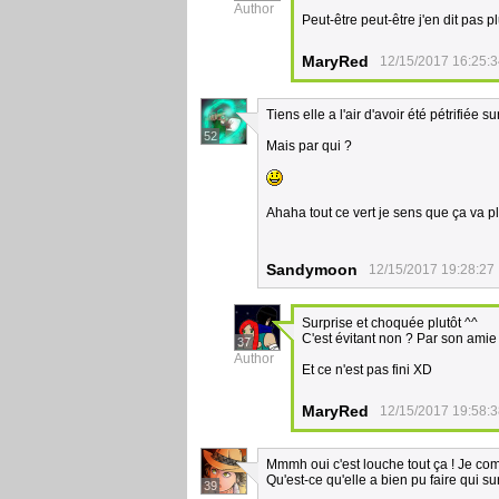
Author
Peut-être peut-être j'en dit pas p
MaryRed
12/15/2017 16:25:
Tiens elle a l'air d'avoir été pétrifiée s
52
Mais par qui ?
Ahaha tout ce vert je sens que ça va pl
Sandymoon
12/15/2017 19:28:27
Surprise et choquée plutôt ^^
C'est évitant non ? Par son amie
37
Author
Et ce n'est pas fini XD
MaryRed
12/15/2017 19:58:
Mmmh oui c'est louche tout ça ! Je co
Qu'est-ce qu'elle a bien pu faire qui su
39