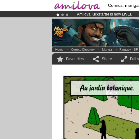
Comics, manga
Amilova
Kickstarter is now LIVE
!.
Already 100000
members
and 1000
Premium membership from
3.95 eur
Home
>
Comics Directory
>
Manga
>
Fantasy - SF
Favourites
Share
Full 