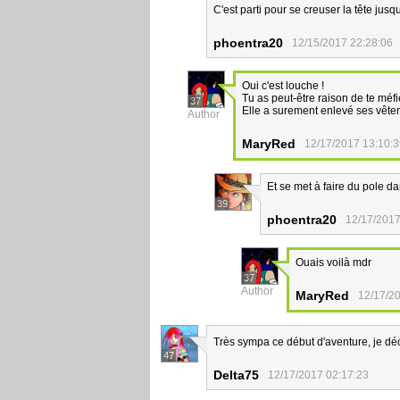
C'est parti pour se creuser la tête jus
phoentra20
12/15/2017 22:28:06
Oui c'est louche !
Tu as peut-être raison de te méfi
37
Elle a surement enlevé ses vêt
Author
MaryRed
12/17/2017 13:10:
Et se met à faire du pole da
39
phoentra20
12/17/2017
Ouais voilà mdr
37
Author
MaryRed
12/17/2
Très sympa ce début d'aventure, je déc
47
Delta75
12/17/2017 02:17:23