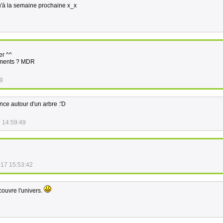
qu'à la semaine prochaine x_x
er ^^
ements ? MDR
39
nce autour d'un arbre :'D
 14:59:49
017 15:53:42
ouvre l'univers.