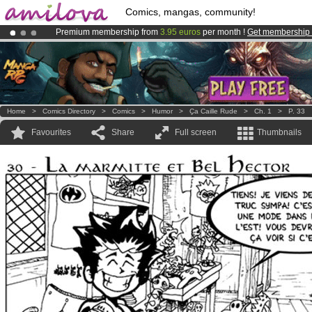
Comics, mangas, community!
Premium membership from
3.95 euros
per month !
Get membership
Amilova
Kickstarter is now LIVE
!.
Already 100000
members
and 1000
comics & mangas!
.
Home
>
Comics Directory
>
Comics
>
Humor
>
Ҫa Caille Rude
>
Ch. 1
>
P. 33
Favourites
Share
Full screen
Thumbnails