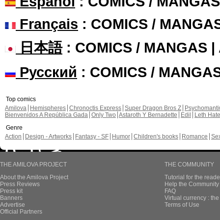
Español
: COMICS / MANGAS
Français
: COMICS / MANGA
日本語
: COMICS / MANGAS 
Русский
: COMICS / MANGA
Top comics
Amilova
Hemispheres
Chronoctis Express
Super Dragon Bros Z
Psychomant
Bienvenidos A República Gada
Only Two
Astaroth Y Bernadette
Edil
Leth Hat
Genre
Action
Design - Artworks
Fantasy - SF
Humor
Children's books
Romance
Se
THE AMILOVA PROJECT
THE COMMUNITY
About the Amilova Project
Tutorial for the reade
Press Reviews
Help the Community 
Press kit
FAQ
Banners
Virtual currency : th
Advertise
Terms of Use
Official Partners