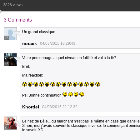
3826 views
3 Comments
Un grand classique.
23
norack
04/03/2015 18:29:43
Votre personnage a quel niveau en futilité et vol à la tir?
45
Bref.
Ma réaction:
Ps: Bonne continuation
Khordel
04/03/2015 21:12:32
Le nez de Béle... du marchant n'est pas le même en case que dans le 
Sinon, moi j'avais souvent le classique inverse: le commerçant omnisci
26
le savoir. XD