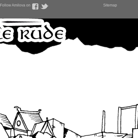
Follow Amilova on
Sitemap