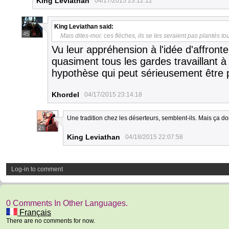
King Leviathan
04/17/2015 23:12:12
King Leviathan
said:
45
Mais dites-moi: ces flèches, ils se les seraient pas plantés to
Vu leur appréhension à l'idée d'affronte
quasiment tous les gardes travaillant à
hypothèse qui peut sérieusement être
Khordel
04/17/2015 23:14:18
Une tradition chez les déserteurs, semblent-ils. Mais ça doi
26
King Leviathan
04/18/2015 22:07:58
Log-in to comment
0 Comments In Other Languages.
Français
There are no comments for now.