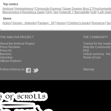
Top comics
Amilova
Hemispheres
Chronoctis Express
Super Dragon Bros Z
Psychomant
Bienvenidos A República Gada
Only Two
Astaroth Y Bernadette
Edil
Leth Hat
Genre
Action
Design - Artworks
Fantasy - SF
Humor
Children's books
Romance
Se
THE AMILOVA PROJECT
THE COMMUNITY
About the Amilova Project
Tutorial for the reade
Press Reviews
Help the Community 
Press kit
FAQ
Banners
Virtual currency : th
Advertise
Terms of Use
Official Partners
Follow Amilova on
Sitemap