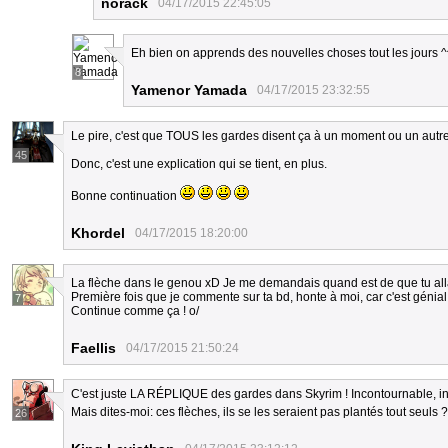
norack
04/17/2015 22:45:05
Eh bien on apprends des nouvelles choses tout les jours ^
8
Yamenor Yamada
04/17/2015 23:32:55
Le pire, c'est que TOUS les gardes disent ça à un moment ou un autre
45
Donc, c'est une explication qui se tient, en plus.
Bonne continuation
Khordel
04/17/2015 18:20:00
La flèche dans le genou xD Je me demandais quand est de que tu alla
Première fois que je commente sur ta bd, honte à moi, car c'est génial
7
Continue comme ça ! o/
Faellis
04/17/2015 21:50:24
C'est juste LA RÉPLIQUE des gardes dans Skyrim ! Incontournable, inou
Mais dites-moi: ces flèches, ils se les seraient pas plantés tout seuls 
26