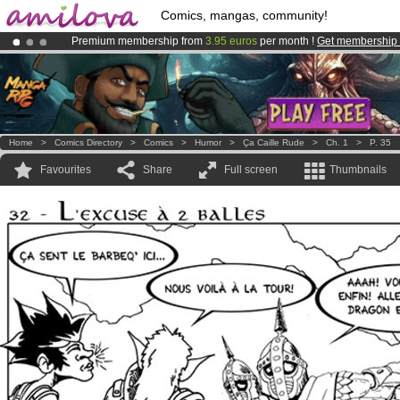
Comics, mangas, community!
Premium membership from
3.95 euros
per month !
Get membership
Already 100000
members
and 1000
comics & mangas!
.
Amilova
Kickstarter is now LIVE
!.
Home
>
Comics Directory
>
Comics
>
Humor
>
Ҫa Caille Rude
>
Ch. 1
>
P. 35
Favourites
Share
Full screen
Thumbnails