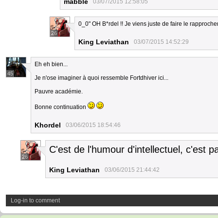
mabble
03/07/2015 12:58:05
0_0" OH B*rdel !! Je viens juste de faire le rapproch
26
King Leviathan
03/07/2015 14:52:29
Eh eh bien...
45
Je n'ose imaginer à quoi ressemble Fortdhiver ici...
Pauvre académie.
Bonne continuation
Khordel
03/06/2015 18:54:46
C'est de l'humour d'intellectuel, c'est par
26
King Leviathan
03/06/2015 21:44:42
Log-in to comment