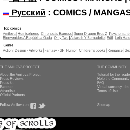
Русский
: COMICS / MANGA
Top comics
Amilova
Hemispheres
Chronoctis Express
Super Dragon Bros Z
Psychomant
Bienvenidos A República Gada
Only Two
Astaroth Y Bernadette
Edil
Leth Hat
Genre
Action
Design - Artworks
Fantasy - SF
Humor
Children's books
Romance
Se
THE AMILOVA PROJECT
THE COMMUNITY
About the Amilova Project
Tutorial for the reade
Press Reviews
Help the Community 
Press kit
FAQ
Banners
Virtual currency : th
Advertise
Terms of Use
Official Partners
Follow Amilova on
Sitemap