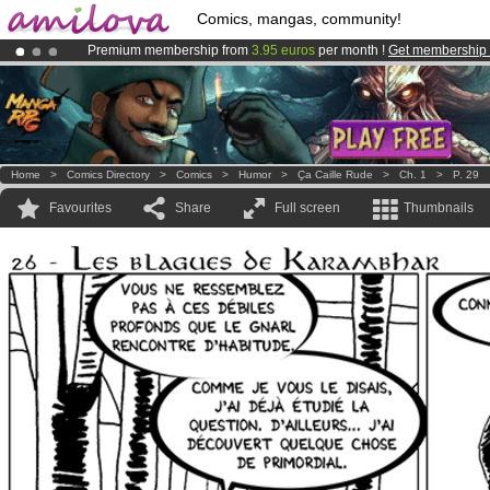
Comics, mangas, community!
Premium membership from
3.95 euros
per month !
Get membership
Already 100000
members
and 1000
comics & mangas!
.
Amilova
Kickstarter is now LIVE
!.
Home
>
Comics Directory
>
Comics
>
Humor
>
Ҫa Caille Rude
>
Ch. 1
>
P. 29
Favourites
Share
Full screen
Thumbnails