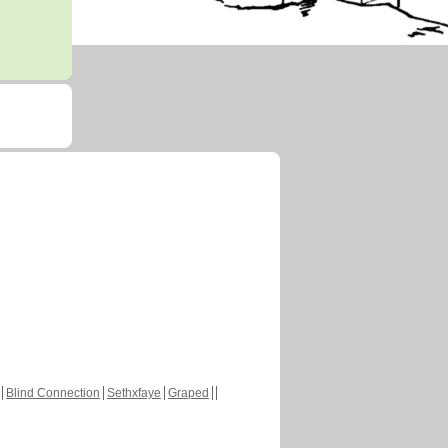
Blind Connection
Sethxfaye
Graped