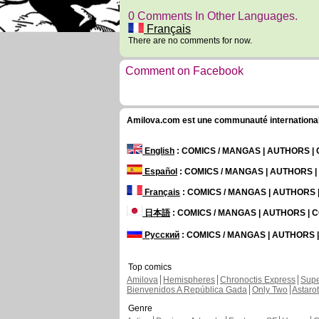
0 Comments In Other Languages.
Français
There are no comments for now.
Comment on Facebook
Amilova.com est une communauté internationale 
English
: COMICS / MANGAS | AUTHORS 
Español
: COMICS / MANGAS | AUTHORS 
Français
: COMICS / MANGAS | AUTHORS
日本語
: COMICS / MANGAS | AUTHORS |
Русский
: COMICS / MANGAS | AUTHORS
Top comics
Amilova
Hemispheres
Chronoctis Express
Supe
Bienvenidos A República Gada
Only Two
Astaro
Genre