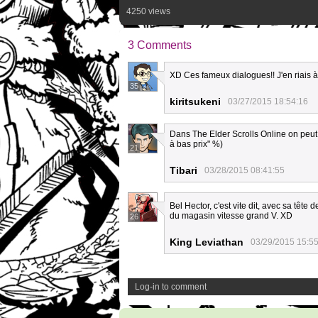
4250 views
3 Comments
XD Ces fameux dialogues!! J'en riais à
35
kiritsukeni
03/27/2015 18:54:16
Dans The Elder Scrolls Online on peut
à bas prix" %)
21
Tibari
03/28/2015 08:41:55
Bel Hector, c'est vite dit, avec sa tête 
du magasin vitesse grand V. XD
26
King Leviathan
03/29/2015 15:5
Log-in to comment