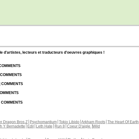
d'artistes, lecteurs et traducteurs d'oeuvres graphiques !
| COMMENTS
| COMMENTS
 | COMMENTS
 COMMENTS
 | COMMENTS
r Dragon Bros Z
Psychomantium
Tokio Libido
Arkham Roots
The Heart Of Earth
th Y Bernadette
Edil
Leth Hate
Run 8
Coeur D'aigle
Wild