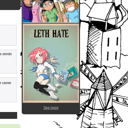
es vends
e casse
See more