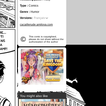
Type :
Comics
Genre :
Humor
Versions:
Français
cacaillerude.amilova.com
©
This comic is copyrighted,
please do not share without the
authorization of the author
You might also like