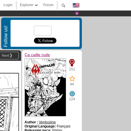
Login
Explorer
Forum
Follow us!
Ҫa caille rude
Next
151
44
124
Author :
Ventouline
Original Language:
Français
Releasing pace:
Friday