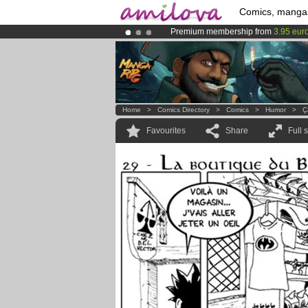
Comics, manga
Premium membership from
3.95 eur
Amilova
Kickstarter is now LIVE
!.
Already 134393
members
and 1208
Home
>
Comics Directory
>
Comics
>
Humor
>
Ҫ
Favourites
Share
Full 