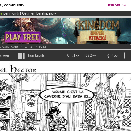
s, community!
Join Amilova
os
per month !
Get membership now
comics & mangas!
.
a Caille Rude
>
Ch. 1
>
P. 32
screen
Thumbnails
Ch. 1
P. 32
Prev.