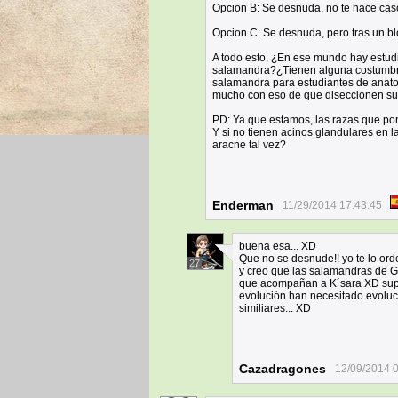
Opcion B: Se desnuda, no te hace caso
Opcion C: Se desnuda, pero tras un 
A todo esto. ¿En ese mundo hay estu
salamandra?¿Tienen alguna costumbre 
salamandra para estudiantes de anato
mucho con eso de que diseccionen s
PD: Ya que estamos, las razas que p
Y si no tienen acinos glandulares en 
aracne tal vez?
Enderman
11/29/2014 17:43:45
buena esa... XD
Que no se desnude!! yo te lo ord
27
y creo que las salamandras de G
que acompañan a K´sara XD supo
evolución han necesitado evoluc
similiares... XD
Cazadragones
12/09/2014 