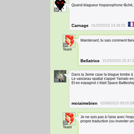
Quand blagueur hispanophone fâché, lui
16
Carnage
01/25/2015 14:28:25
Maintenant, tu sais comment fair
33
Team
Bellatrice
01/25/2015 20:37:
Dans la 3eme case la blague tombe à p
Le vaisseau spatial s'appel Yamato en
33
Et en espagnol c’était Space Battleshi
moiaimebien
02/08/2015 09:05:0
Je ne suis pas à l'aise avec l'esp
propre traduction (ou inventer un
33
Team