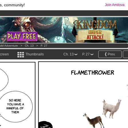
s, community!
Join Amilova
os
per month !
Get membership now
comics & mangas!
.
ild Adventure
>
Ch. 13
>
P. 27
screen
Thumbnails
Ch. 13
P. 27
Prev.