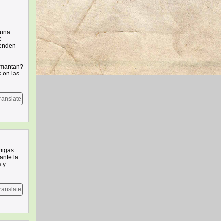
 una
e
fenden
mamantan?
s en las
ranslate
rmigas
ante la
s y
ranslate