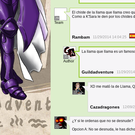
El chiste de la llama que llama creo q
Como a K'Sara le den por los chistes d
29
Team
Rambam
11/29/2014 14:04:25
La llama que llama es un famo
31
Author
Guildadventure
11/29/2014
XD me mató la de Llama, 
27
Cazadragones
12/09/
¿Y si le ordenas que no se desnude?
21
Opcion A: No se desnuda, le has dich