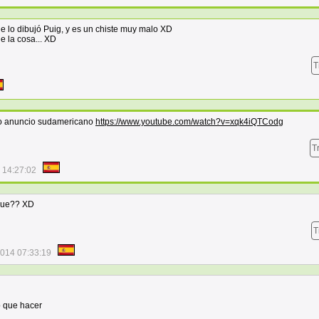
ue lo dibujó Puig, y es un chiste muy malo XD
e la cosa... XD
T
so anuncio sudamericano
https://www.youtube.com/watch?v=xqk4iQTCodg
T
 14:27:02
Que?? XD
T
2014 07:33:19
o que hacer