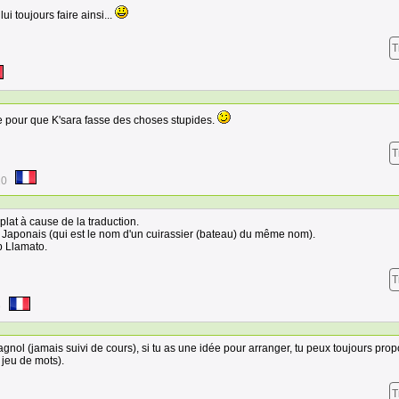
 toujours faire ainsi...
T
e pour que K'sara fasse des choses stupides.
T
20
lat à cause de la traduction.
 Japonais (qui est le nom d'un cuirassier (bateau) du même nom).
p Llamato.
T
9
agnol (jamais suivi de cours), si tu as une idée pour arranger, tu peux toujours prop
 jeu de mots).
T