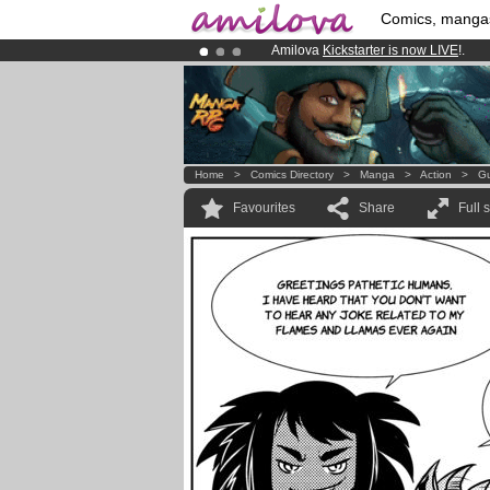
Comics, manga
Amilova
Kickstarter is now LIVE
!.
Premium membership from
3.95 eur
Already 100000
members
and 1000
Home
>
Comics Directory
>
Manga
>
Action
>
Gu
Favourites
Share
Full 