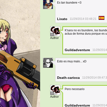
Es tan tsundere <3
25
Lixato
11/29/2014 03:48:21
K'sara no es tsundere, las tsun
actua de forma dura porque es 
31
Author
Guildadventure
11/29/2014
Esto es muy malo... xD
30
Death-carioca
11/29/2014 09:47:
Pero necesario
31
Author
Guildadventure
11/29/2014