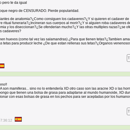
 pero te da igual
bloque negro de CENSURADO. Pierde popularidad.
diantes de anatomia?¿Como consiguen los cadaveres?¿Y si quieren el cadaver de
ritual funeraria?¿Incineran sus cuerpos al morir?¿Y si alguien roba cadaveres d
mia y los diseccionan?¿Se ofenderian mucho?¿Y las otras multiples razas?¿se o
us cadaveres?
onen huevos (como tal vez las salamandras) ¿Para que tienen tetas?¿Tambien a
las tetas para producir leche ¿De que estan rellenas sus tetas?¿Organos venenoso
T
eno!!
A son mamiferas... sino no lo entendería XD otro caso son las aracne XD o las ho
ngo que tienen una bolsa de grasa para adaptarse al mundo humanoide, XD dur
ionar con esas bolsas de grasa en los pechos para ser aceptadas por los humano
T
07:36:12