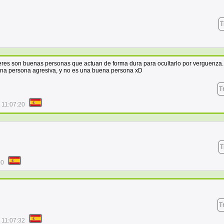
T
deres son buenas personas que actuan de forma dura para ocultarlo por verguenza.
una persona agresiva, y no es una buena persona xD
T
 11:07:20
T
30
T
 11:07:32