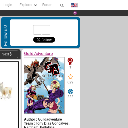
Login
Explorer
Forum
Follow us!
Guild Adventure
Next
7
629
222
Author :
Guildadventure
Team :
Tony Dias Goncalves
,
Rambam
,
Bellatrice