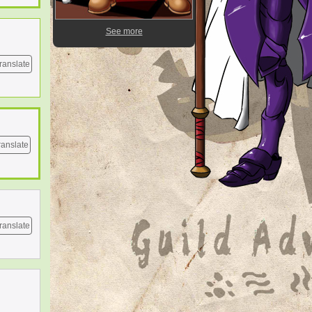
See more
ranslate
ranslate
ranslate