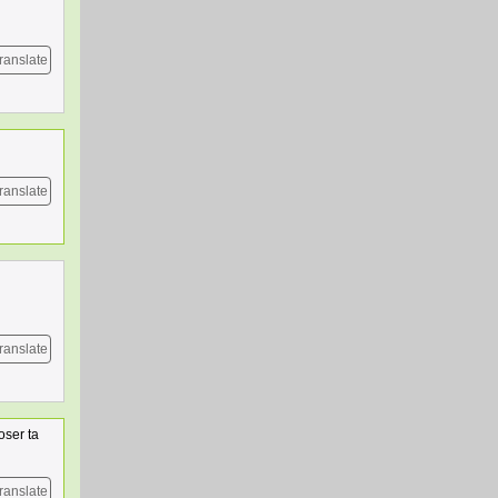
ranslate
ranslate
ranslate
oser ta
ranslate