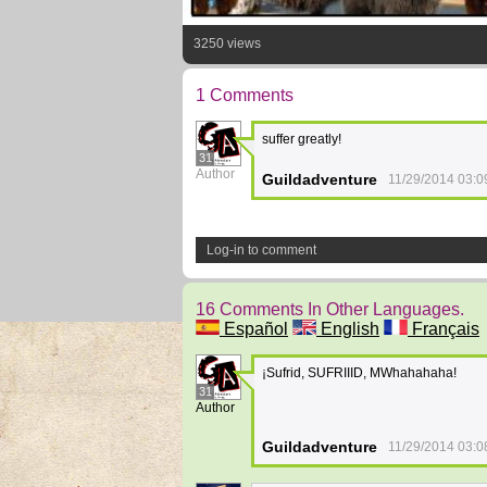
3250 views
1 Comments
suffer greatly!
31
Author
Guildadventure
11/29/2014 03:0
Log-in to comment
16 Comments In Other Languages.
Español
English
Français
¡Sufrid, SUFRIIID, MWhahahaha!
31
Author
Guildadventure
11/29/2014 03:0