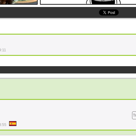
9:11
T
8:55