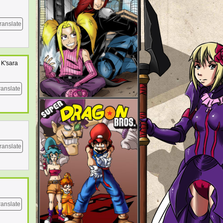
ranslate
 K'sara
ranslate
ranslate
ranslate