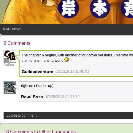
6341 views
2 Comments
The chapter 6 begins, with another of our cover versions. This time we
31
the monster hunting world
Author
Guildadventure
10/12/2012 11:40:02
right on (thumbs up)
5
Re-al Boss
07/25/2013 04:57:39
Log-in to comment
13 Comments In Other Languages.