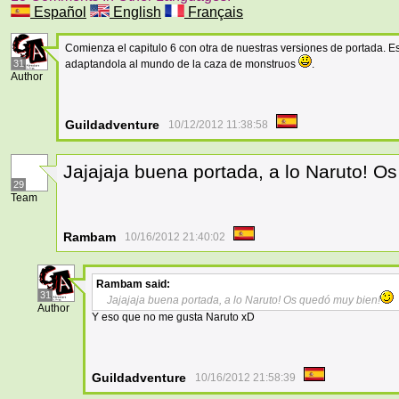
Español
English
Français
Comienza el capitulo 6 con otra de nuestras versiones de portada. Es
31
adaptandola al mundo de la caza de monstruos
.
Author
Guildadventure
10/12/2012 11:38:58
Jajajaja buena portada, a lo Naruto! O
29
Team
Rambam
10/16/2012 21:40:02
Rambam
said:
31
Jajajaja buena portada, a lo Naruto! Os quedó muy bien!
Author
Y eso que no me gusta Naruto xD
Guildadventure
10/16/2012 21:58:39