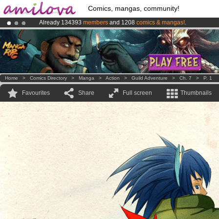
Comics, mangas, community!
Already 134393
members
and 1208
comics & mangas!
.
Amilova
Kickstarter is now LIVE
!.
Premium membership from
3.95 euros
per month !
Get membership
Home
>
Comics Directory
>
Manga
>
Action
>
Guild Adventure
>
Ch. 7
>
P. 1
Favourites
Share
Full screen
Thumbnails