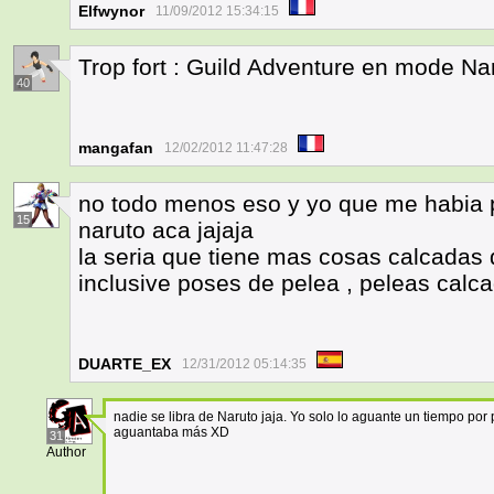
Elfwynor
11/09/2012 15:34:15
Trop fort : Guild Adventure en mode Na
40
mangafan
12/02/2012 11:47:28
no todo menos eso y yo que me habia 
15
naruto aca jajaja
la seria que tiene mas cosas calcadas
inclusive poses de pelea , peleas calc
DUARTE_EX
12/31/2012 05:14:35
nadie se libra de Naruto jaja. Yo solo lo aguante un tiempo por
aguantaba más XD
31
Author