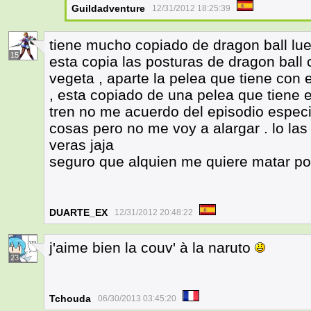
Guildadventure
12/31/2012 18:25:39
tiene mucho copiado de dragon ball lue
15
esta copia las posturas de dragon ball
vegeta , aparte la pelea que tiene con e
, esta copiado de una pelea que tiene 
tren no me acuerdo del episodio especi
cosas pero no me voy a alargar . lo las
veras jaja
seguro que alquien me quiere matar po
DUARTE_EX
12/31/2012 20:48:22
j'aime bien la couv' à la naruto
23
Tchouda
06/30/2013 03:45:20