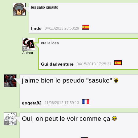
les salio igualito
5
linde
04/11/2013 23:53:29
era la idea
31
Author
Guildadventure
04/15/2013 17:25:37
j'aime bien le pseudo "sasuke"
27
gogeta92
11/06/2012 17:59:13
Oui, on peut le voir comme ça
33