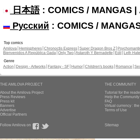
日本語
: COMICS / MANGAS 
Русский
: COMICS / MANGA
Top comics
Amilova
Hemispheres
Chronoctis Express
Super Dragon Bros Z
Psychomant
Bienvenidos A República Gada
Only Two
Astaroth Y Bernadette
Edil
Leth Hat
Genre
Action
Design - Artworks
Fantasy - SF
Humor
Children's books
Romance
Se
THE AMILOVA PROJECT
THE COMMUNITY
About the Amilova Project
Tutorial for the reade
Press Reviews
Help the Community 
Press kit
FAQ
Banners
Virtual currency : th
Advertise
Terms of Use
Official Partners
Follow Amilova on
Sitemap