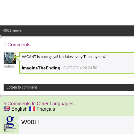
4061 views
1 Comments
VACANT is back guys! Updates every Tuesday now!
5
Author
ImagineTheEnding
04/08/2014 20:24:50
Log-in to comment
5 Comments In Other Languages.
English
Français
W00t !
19
Team