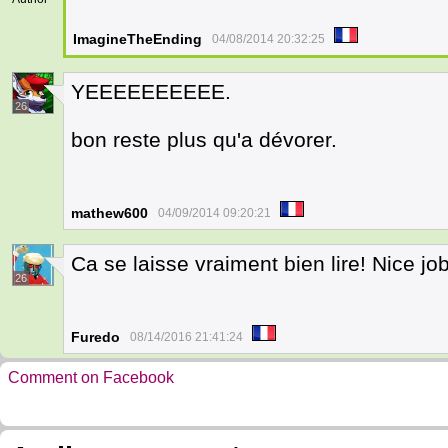
ImagineTheEnding
04/08/2014 20:32:25
YEEEEEEEEEE.
26
bon reste plus qu'a dévorer.
mathew600
04/09/2014 09:20:21
Ca se laisse vraiment bien lire! Nice job
26
Furedo
08/14/2016 21:41:24
Comment on Facebook