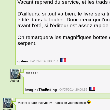
Vacant reprend du service, et les trads
D'ailleurs, si tout va bien, le livre ser
édité dans la foulée. Donc ceux qui l'o
avant l'été, si l'éditeur est assez rapide
On remarquera les magnifiques bottes d
serpent.
gobes
04/02/2014 13:41:57
YAYYYY!!
5
Author
ImagineTheEnding
04/05/2014 20:00:15
Vacant is back everybody. Thanks for your patience.
5
Author