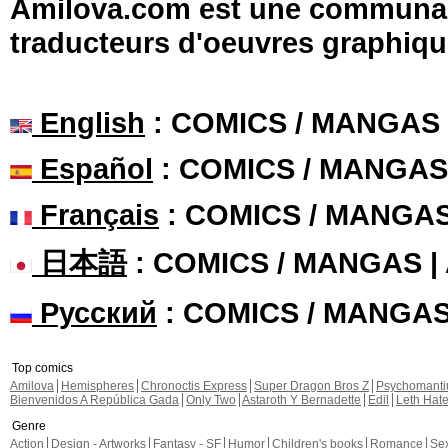
Amilova.com est une communauté
traducteurs d'oeuvres graphiqu
English
: COMICS / MANGAS
Español
: COMICS / MANGAS
Français
: COMICS / MANGA
日本語
: COMICS / MANGAS 
Русский
: COMICS / MANGA
Top comics
Amilova
Hemispheres
Chronoctis Express
Super Dragon Bros Z
Psychomant
Bienvenidos A República Gada
Only Two
Astaroth Y Bernadette
Edil
Leth Hat
Genre
Action
Design - Artworks
Fantasy - SF
Humor
Children's books
Romance
Se