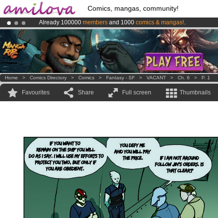
Comics, mangas, community!
Already 100000
members
and 1000
comics & mangas!
.
Amilova
Kickstarter is now LIVE
!.
Premium membership from
3.95 euros
per month !
Get membership
Home
>
Comics Directory
>
Comics
>
Fantasy - SF
>
VACANT
>
Ch. 6
>
P. 1
Favourites
Share
Full screen
Thumbnails