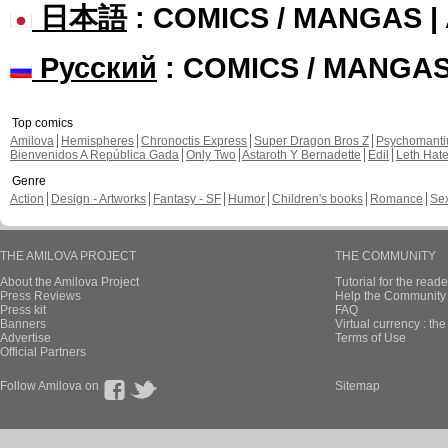
日本語
: COMICS / MANGAS 
Русский
: COMICS / MANGA
Top comics
Amilova
Hemispheres
Chronoctis Express
Super Dragon Bros Z
Psychomant
Bienvenidos A República Gada
Only Two
Astaroth Y Bernadette
Edil
Leth Hat
Genre
Action
Design - Artworks
Fantasy - SF
Humor
Children's books
Romance
Se
THE AMILOVA PROJECT
THE COMMUNITY
About the Amilova Project
Tutorial for the reade
Press Reviews
Help the Community 
Press kit
FAQ
Banners
Virtual currency : th
Advertise
Terms of Use
Official Partners
Follow Amilova on
Sitemap