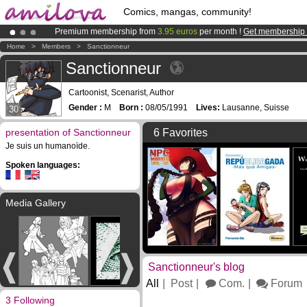
Comics, mangas, community!
Premium membership from
3.95 euros
per month !
Get membership
Amilova
Kickstarter is now LIVE
!.
Home
>
Members
>
Sanctionneur
Already 134393
members
and 1208
comics & mangas!
.
Sanctionneur
Cartoonist, Scenarist, Author
Gender :
M
Born :
08/05/1991
Lives:
Lausanne, Suisse
30
presentation of Sanctionneur
6 Favorites
Je suis un humanoïde.
Spoken languages:
Media Gallery
Sanctionneur's blog
All
Post
Com.
Forum
3 Following