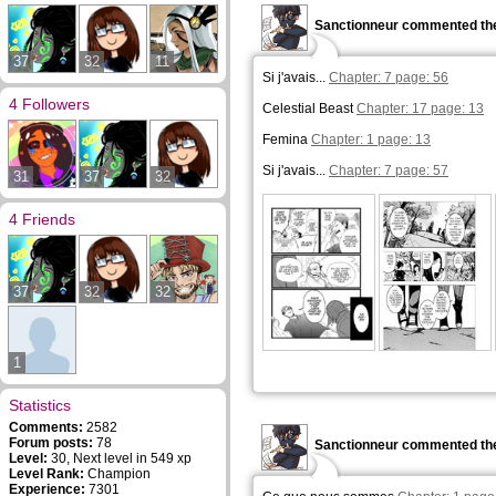
Sanctionneur commented the
37
32
11
Si j'avais...
Chapter: 7 page: 56
4 Followers
Celestial Beast
Chapter: 17 page: 13
Femina
Chapter: 1 page: 13
Si j'avais...
Chapter: 7 page: 57
31
37
32
4 Friends
37
32
32
1
Statistics
Comments:
2582
Forum posts:
78
Sanctionneur commented the
Level:
30, Next level in 549 xp
Level Rank:
Champion
Experience:
7301