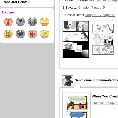
Ce que nous sommes
Chapter: 1 page
Translator Points:
0
Si j'avais...
Chapter: 7 page: 54
Badges
Celestial Beast
Chapter: 17 page: 12
Sanctionneur commented the
When You Creat
Chapter: 3 page: 