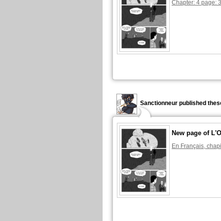
Chapter: 4 page: 
Sanctionneur published thes
New page of L'O
En Français, chapi