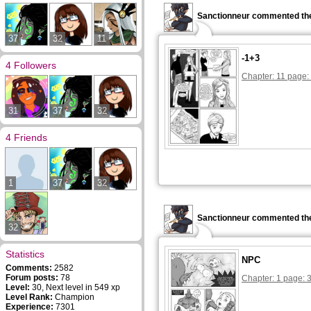
Sanctionneur commented the
37
32
11
-1+3
4 Followers
Chapter: 11 page:
31
37
32
4 Friends
1
37
32
Sanctionneur commented the
32
Statistics
NPC
Comments:
2582
Forum posts:
78
Chapter: 1 page: 
Level:
30, Next level in 549 xp
Level Rank:
Champion
Experience:
7301