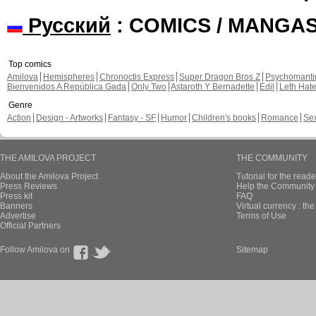
Русский
: COMICS / MANGA
Top comics
Amilova
Hemispheres
Chronoctis Express
Super Dragon Bros Z
Psychomant
Bienvenidos A República Gada
Only Two
Astaroth Y Bernadette
Edil
Leth Hat
Genre
Action
Design - Artworks
Fantasy - SF
Humor
Children's books
Romance
Se
THE AMILOVA PROJECT
THE COMMUNITY
About the Amilova Project
Tutorial for the reade
Press Reviews
Help the Community 
Press kit
FAQ
Banners
Virtual currency : th
Advertise
Terms of Use
Official Partners
Follow Amilova on
Sitemap