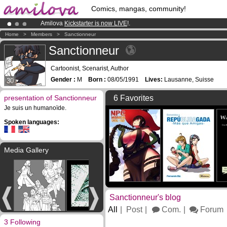
Comics, mangas, community!
Amilova
Kickstarter is now LIVE
!.
Already 134393
members
and 1208
comics & mangas!
.
Home
>
Members
>
Sanctionneur
Premium membership from
3.95 euros
per month !
Get membership
Sanctionneur
Cartoonist, Scenarist, Author
Gender :
M
Born :
08/05/1991
Lives:
Lausanne, Suisse
30
presentation of Sanctionneur
6 Favorites
Je suis un humanoïde.
Spoken languages:
Media Gallery
Sanctionneur's blog
All
Post
Com.
Forum
3 Following