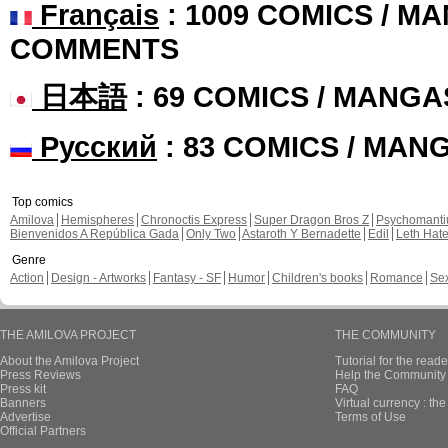
Français
: 1009 COMICS / MA
COMMENTS
日本語
: 69 COMICS / MANGA
Русский
: 83 COMICS / MAN
Top comics
Amilova
Hemispheres
Chronoctis Express
Super Dragon Bros Z
Psychomant
Bienvenidos A República Gada
Only Two
Astaroth Y Bernadette
Edil
Leth Hat
Genre
Action
Design - Artworks
Fantasy - SF
Humor
Children's books
Romance
Se
THE AMILOVA PROJECT
THE COMMUNITY
About the Amilova Project
Tutorial for the reade
Press Reviews
Help the Community 
Press kit
FAQ
Banners
Virtual currency : th
Advertise
Terms of Use
Official Partners