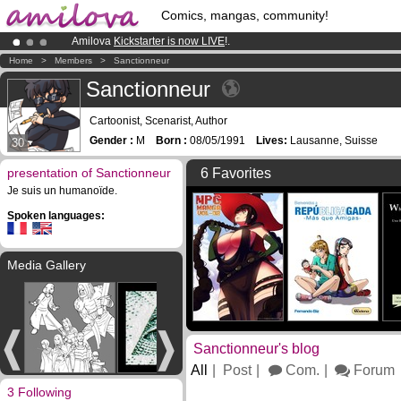
Comics, mangas, community!
Amilova
Kickstarter is now LIVE
!.
Premium membership from
3.95 euros
per month !
Get membership
Home
>
Members
>
Sanctionneur
Already 100000
members
and 1000
comics & mangas!
.
Sanctionneur
Cartoonist, Scenarist, Author
Gender :
M
Born :
08/05/1991
Lives:
Lausanne, Suisse
30
presentation of Sanctionneur
6 Favorites
Je suis un humanoïde.
Spoken languages:
Media Gallery
Sanctionneur's blog
All
Post
Com.
Forum
3 Following