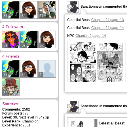
Sanctionneur commented the
37
32
11
Celestial Beast
Chapter: 24 page: 13
4 Followers
Celestial Beast
Chapter: 24 page: 14
NPC
Chapter: 9 page: 14
31
37
32
4 Friends
37
32
1
32
Statistics
Sanctionneur commented the
Comments:
2582
Forum posts:
78
Level:
30, Next level in 549 xp
Level Rank:
Champion
Celestial Beast
Experience:
7301