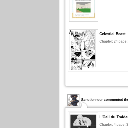
Celestial Beast
Chapter: 24 page:
Sanctionneur commented the
L'Oeil du Tralda
Chapter: 4 page: 