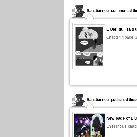
Sanctionneur commented the
L'Oeil du Tralda
Chapter: 4 page: 
Sanctionneur published thes
New page of L'O
En Français, chapi