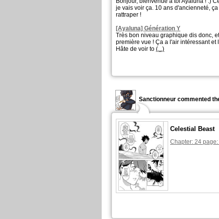
Bonjour, bienvenue à toi Ayaluna ! :) Ce 
je vais voir ça. 10 ans d'ancienneté, ç
rattraper !
[Ayaluna] Génération Y
Très bon niveau graphique dis donc, et
première vue ! Ça a l'air intéressant et l
Hâte de voir to
(...)
Sanctionneur commented the
Celestial Beast
Chapter: 24 page: