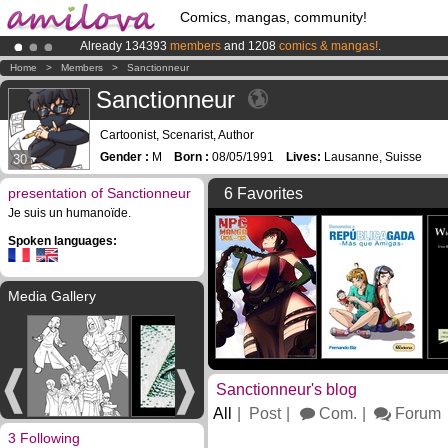
Comics, mangas, community!
Already 134393
members
and 1208
comics & mangas!
.
Amilova
Kickstarter is now LIVE
!.
Home
>
Members
>
Sanctionneur
Premium membership from
3.95 euros
per month !
Get membership
Sanctionneur
Cartoonist, Scenarist, Author
Gender :
M
Born :
08/05/1991
Lives:
Lausanne, Suisse
30
presentation of Sanctionneur
6 Favorites
Je suis un humanoïde.
Spoken languages:
Media Gallery
Sanctionneur's blog
All
Post
Com.
Forum
3 Following