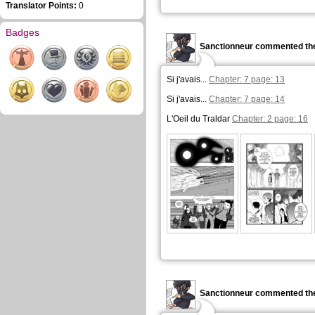
Translator Points:
0
Badges
Sanctionneur commented the
Si j'avais...
Chapter: 7 page: 13
Si j'avais...
Chapter: 7 page: 14
L'Oeil du Traldar
Chapter: 2 page: 16
Sanctionneur commented the