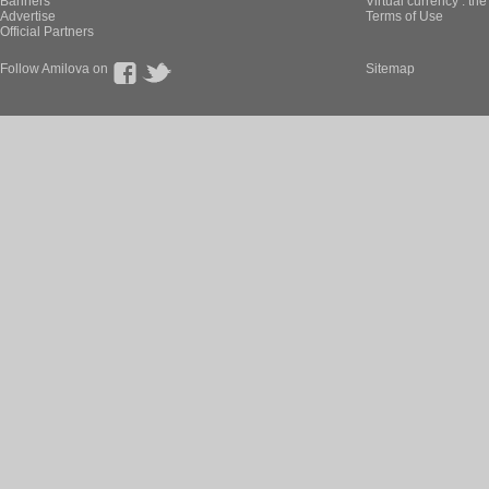
L'Oeil du Tralda
Chapter: 4 page: 
Sanctionneur published thes
New page of L'O
En Français, chapi