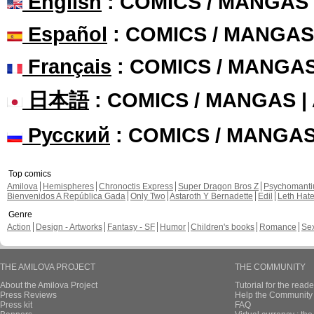
Sanctionneur published thes
New page of L'O
En Français, chapi
Sanctionneur commented the