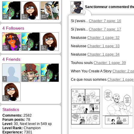
Sanctionneur commented the
37
32
11
Si j'avais...
Chapter: 7 page: 16
4 Followers
Si j'avais...
Chapter: 7 page: 17
Nealusse
Chapter: 1 page: 32
Nealusse
Chapter: 1 page: 33
31
37
32
Nealusse
Chapter: 1 page: 34
4 Friends
Touhou souls
Chapter: 1 page: 39
When You Create A Story
Chapter: 2 p
1
32
37
Ce que nous sommes
Chapter: 1 page
32
Statistics
Comments:
2582
Forum posts:
78
Level:
30, Next level in 549 xp
Level Rank:
Champion
Experience:
7301