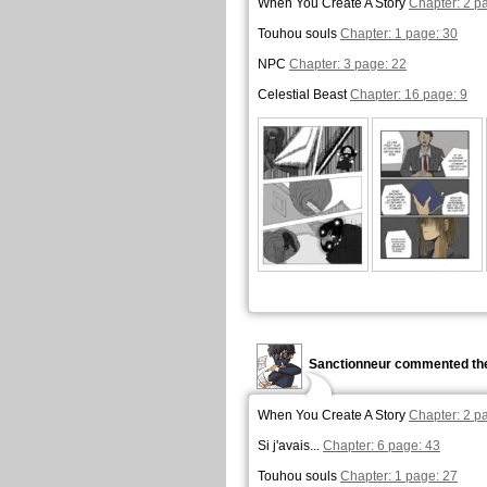
When You Create A Story
Chapter: 2 p
Touhou souls
Chapter: 1 page: 30
NPC
Chapter: 3 page: 22
Celestial Beast
Chapter: 16 page: 9
Sanctionneur commented the
When You Create A Story
Chapter: 2 p
Si j'avais...
Chapter: 6 page: 43
Touhou souls
Chapter: 1 page: 27