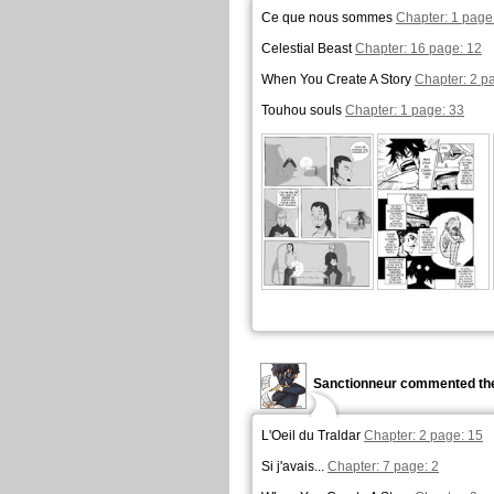
Ce que nous sommes
Chapter: 1 page
Celestial Beast
Chapter: 16 page: 12
When You Create A Story
Chapter: 2 p
Touhou souls
Chapter: 1 page: 33
Sanctionneur commented the
L'Oeil du Traldar
Chapter: 2 page: 15
Si j'avais...
Chapter: 7 page: 2