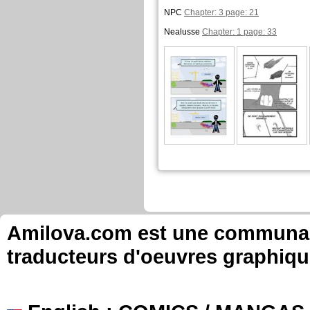
NPC
Chapter: 3 page: 21
Nealusse
Chapter: 1 page: 33
Sanctionneur commented the
L'Oeil du Tralda
Chapter: 4 page: 