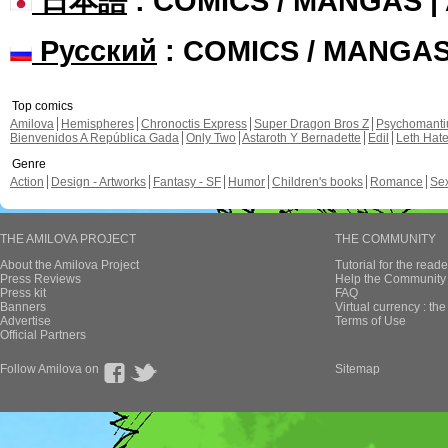
日本語
: COMICS / MANGAS 
Русский
: COMICS / MANGA
Top comics
Amilova
Hemispheres
Chronoctis Express
Super Dragon Bros Z
Psychomant
Bienvenidos A República Gada
Only Two
Astaroth Y Bernadette
Edil
Leth Hat
Genre
Action
Design - Artworks
Fantasy - SF
Humor
Children's books
Romance
Se
THE AMILOVA PROJECT
THE COMMUNITY
About the Amilova Project
Tutorial for the reade
Press Reviews
Help the Community 
Press kit
FAQ
Banners
Virtual currency : th
Advertise
Terms of Use
Official Partners
Follow Amilova on
Sitemap