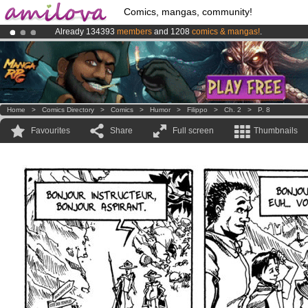
Comics, mangas, community!
Already 134393
members
and 1208
comics & mangas!
.
Amilova
Kickstarter is now LIVE
!.
Premium membership from
3.95 euros
per month !
Get membership
Home
>
Comics Directory
>
Comics
>
Humor
>
Filippo
>
Ch. 2
>
P. 8
Favourites
Share
Full screen
Thumbnails