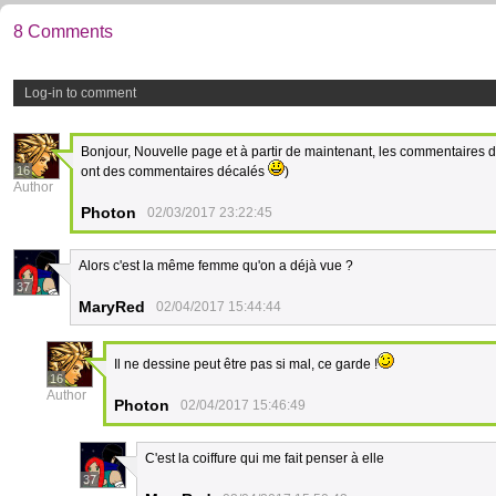
8 Comments
Log-in to comment
Bonjour, Nouvelle page et à partir de maintenant, les commentaires d
16
ont des commentaires décalés
)
Author
Photon
02/03/2017 23:22:45
Alors c'est la même femme qu'on a déjà vue ?
37
MaryRed
02/04/2017 15:44:44
Il ne dessine peut être pas si mal, ce garde !
16
Author
Photon
02/04/2017 15:46:49
C'est la coiffure qui me fait penser à elle
37