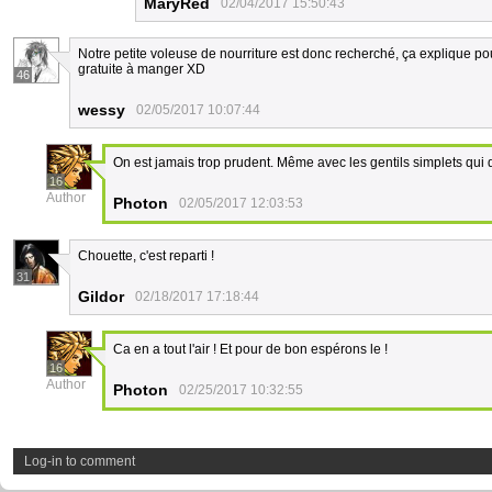
MaryRed
02/04/2017 15:50:43
Notre petite voleuse de nourriture est donc recherché, ça explique p
gratuite à manger XD
46
wessy
02/05/2017 10:07:44
On est jamais trop prudent. Même avec les gentils simplets qui d
16
Author
Photon
02/05/2017 12:03:53
Chouette, c'est reparti !
31
Gildor
02/18/2017 17:18:44
Ca en a tout l'air ! Et pour de bon espérons le !
16
Author
Photon
02/25/2017 10:32:55
Log-in to comment