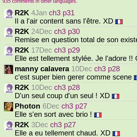
935 comments in other languages.
R2K
4Jan
ch3 p31
Il a l'air content sans l'être. XD
R2K
24Dec
ch3 p30
Remise en question total de son exis
R2K
17Dec
ch3 p29
Elle est tellement stylée. Je l'adore !
manny calavera
10Dec
ch3 p28
c'est super bien gerer comme scene
R2K
10Dec
ch3 p28
D'un seul coup d'un seul ! XD
Photon
6Dec
ch3 p27
Elle s'en sort avec brio !
R2K
3Dec
ch3 p27
Elle a eu tellement chaud. XD