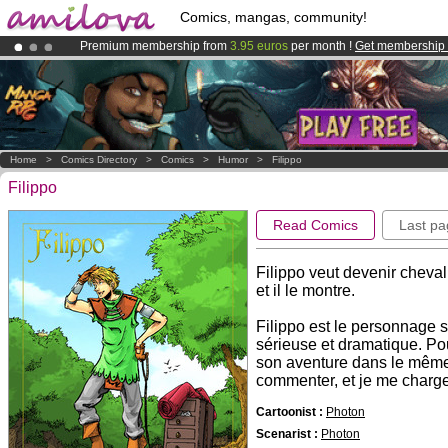
Comics, mangas, community!
Premium membership from
3.95 euros
per month !
Get membership
Already 100000
members
and 1000
comics & mangas!
.
Amilova
Kickstarter is now LIVE
!.
Home
>
Comics Directory
>
Comics
>
Humor
>
Filippo
Filippo
Read Comics
Last pa
Filippo veut devenir chevali
et il le montre.
Filippo est le personnage 
sérieuse et dramatique. Pou
son aventure dans le même
commenter, et je me charge
Cartoonist :
Photon
Scenarist :
Photon