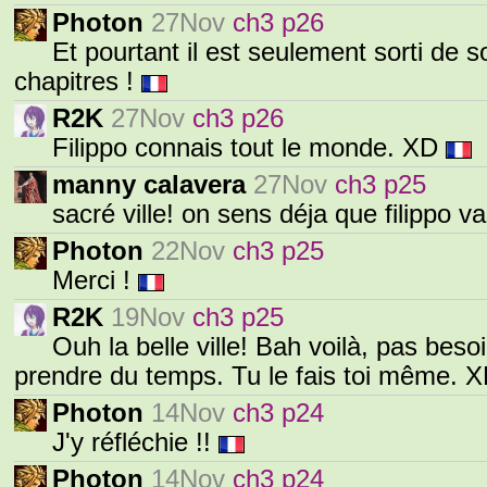
Photon
27Nov
ch3 p26
Et pourtant il est seulement sorti de so
chapitres !
R2K
27Nov
ch3 p26
Filippo connais tout le monde. XD
manny calavera
27Nov
ch3 p25
sacré ville! on sens déja que filippo v
Photon
22Nov
ch3 p25
Merci !
R2K
19Nov
ch3 p25
Ouh la belle ville! Bah voilà, pas beso
prendre du temps. Tu le fais toi même. X
Photon
14Nov
ch3 p24
J'y réfléchie !!
Photon
14Nov
ch3 p24