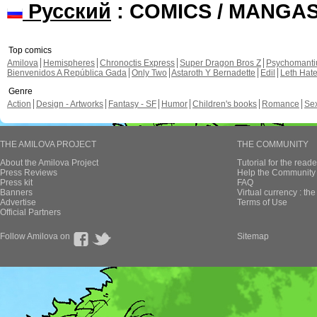
Русский
: COMICS / MANGA
Top comics
Amilova
Hemispheres
Chronoctis Express
Super Dragon Bros Z
Psychomant
Bienvenidos A República Gada
Only Two
Astaroth Y Bernadette
Edil
Leth Hat
Genre
Action
Design - Artworks
Fantasy - SF
Humor
Children's books
Romance
Se
THE AMILOVA PROJECT
THE COMMUNITY
About the Amilova Project
Tutorial for the reade
Press Reviews
Help the Community 
Press kit
FAQ
Banners
Virtual currency : th
Advertise
Terms of Use
Official Partners
Follow Amilova on
Sitemap