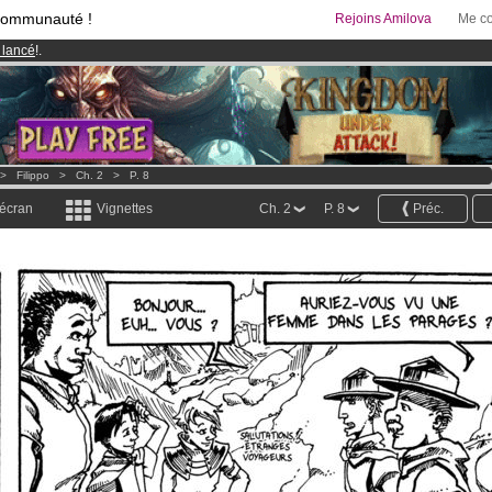
communauté !
Rejoins Amilova
Me co
 lancé
!.
95 euros
par mois !
Clique ici pour t'abonner
& Mangas
!
>
Filippo
>
Ch. 2
>
P. 8
 écran
Vignettes
Ch. 2
P. 8
Préc.