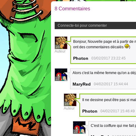
8 Commentaires
Connecte-toi pour commenter
Bonjour, Nouvelle page et à partir de
16
ont des commentaires décalés
)
Auteur
Photon
03/02/2017 23:22:45
Alors c'est la même femme qu'on a déj
37
MaryRed
04/02/2017 15:44:44
Il ne dessine peut être pas si mal
16
Auteur
Photon
04/02/2017 15:46:49
C'est la coiffure qui me fait
37