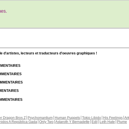
ues.
d'artistes, lecteurs et traducteurs d'oeuvres graphiques !
OMMENTAIRES
OMMENTAIRES
COMMENTAIRES
MMENTAIRES
COMMENTAIRES
r Dragon Bros Z
Psychomantium
Human Puppets
Tokio Libido
His Feelings
Ar
nidos A República Gada
Only Two
Astaroth Y Bernadette
Edil
Leth Hate
Plume