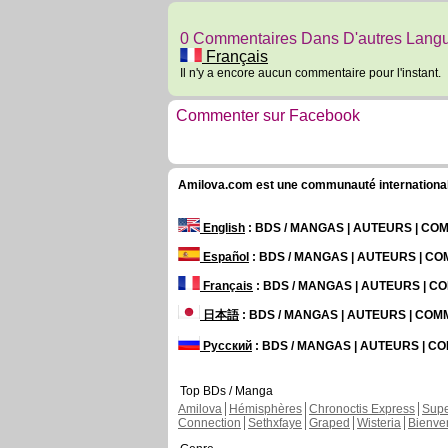
0 Commentaires Dans D'autres Lang
Français
Il n'y a encore aucun commentaire pour l'instant.
Commenter sur Facebook
Amilova.com est une communauté internationale 
English
: BDS / MANGAS | AUTEURS | C
Español
: BDS / MANGAS | AUTEURS | C
Français
: BDS / MANGAS | AUTEURS | 
日本語
: BDS / MANGAS | AUTEURS | CO
Русский
: BDS / MANGAS | AUTEURS | 
Top BDs / Manga
Amilova
Hémisphères
Chronoctis Express
Supe
Connection
Sethxfaye
Graped
Wisteria
Bienve