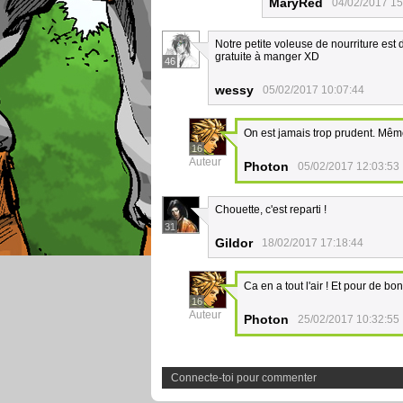
MaryRed
04/02/2017 15
Notre petite voleuse de nourriture est
gratuite à manger XD
46
wessy
05/02/2017 10:07:44
On est jamais trop prudent. Même 
16
Auteur
Photon
05/02/2017 12:03:53
Chouette, c'est reparti !
31
Gildor
18/02/2017 17:18:44
Ca en a tout l'air ! Et pour de bo
16
Auteur
Photon
25/02/2017 10:32:55
Connecte-toi pour commenter