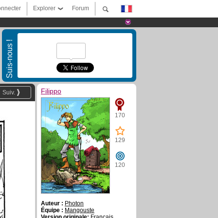
nnecter
Explorer
Forum
Suis-nous !
Filippo
Suiv.
170
129
120
Auteur :
Photon
Équipe :
Mangouste
Version originale:
Français