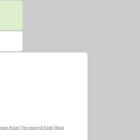
kham Roots
The Heart Of Earth
Blind