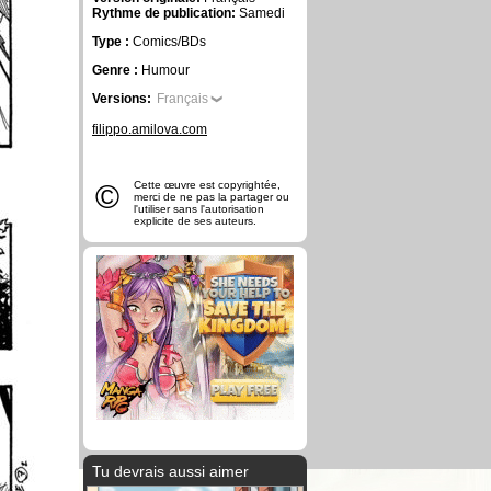
Rythme de publication:
Samedi
Type :
Comics/BDs
Genre :
Humour
Versions:
Français
filippo.amilova.com
©
Cette œuvre est copyrightée,
merci de ne pas la partager ou
l'utiliser sans l'autorisation
explicite de ses auteurs.
Tu devrais aussi aimer