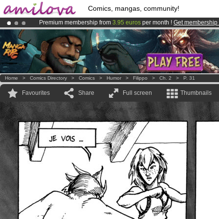
Comics, mangas, community!
Premium membership from
3.95 euros
per month !
Get membership
Amilova
Kickstarter is now LIVE
!.
Already 100000
members
and 1000
comics & mangas!
.
Home
>
Comics Directory
>
Comics
>
Humor
>
Filippo
>
Ch. 2
>
P. 31
Favourites
Share
Full screen
Thumbnails