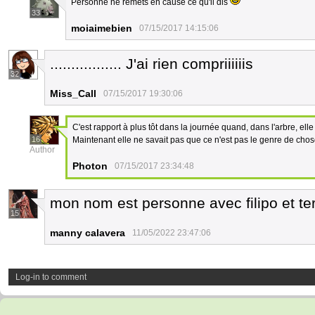
Personne ne remets en cause ce qu'il dis
33
moiaimebien
07/15/2017 14:15:06
................. J'ai rien compriiiiiis
32
Miss_Call
07/15/2017 19:30:06
C'est rapport à plus tôt dans la journée quand, dans l'arbre, elle 
16
Maintenant elle ne savait pas que ce n'est pas le genre de chose à
Author
Photon
07/15/2017 23:34:48
mon nom est personne avec filipo et ter
15
manny calavera
11/05/2022 23:47:06
Log-in to comment