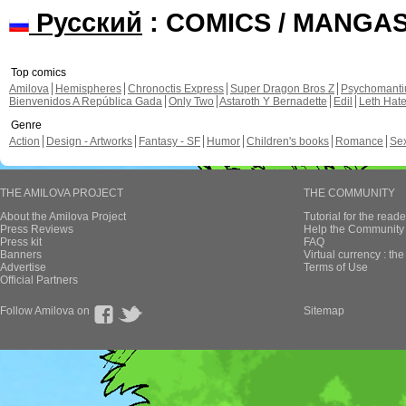
Русский
: COMICS / MANGA
Top comics
Amilova
Hemispheres
Chronoctis Express
Super Dragon Bros Z
Psychomant
Bienvenidos A República Gada
Only Two
Astaroth Y Bernadette
Edil
Leth Hat
Genre
Action
Design - Artworks
Fantasy - SF
Humor
Children's books
Romance
Se
THE AMILOVA PROJECT
THE COMMUNITY
About the Amilova Project
Tutorial for the reade
Press Reviews
Help the Community 
Press kit
FAQ
Banners
Virtual currency : th
Advertise
Terms of Use
Official Partners
Follow Amilova on
Sitemap