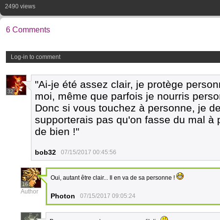
2490 views
6 Comments
Log-in to comment
"Ai-je été assez clair, je protège per
32
moi, même que parfois je nourris person
Donc si vous touchez à personne, je dev
supporterais pas qu'on fasse du mal à
de bien !"
bob32
07/15/2017 00:45:56
Oui, autant être clair... Il en va de sa personne !
16
Author
Photon
07/15/2017 09:05:24