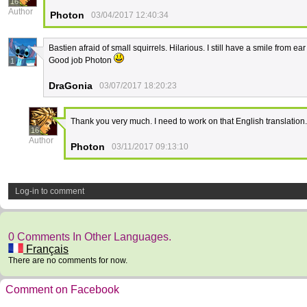
16
Author
Photon
03/04/2017 12:40:34
Bastien afraid of small squirrels. Hilarious. I still have a smile from ea
Good job Photon
1
DraGonia
03/07/2017 18:20:23
Thank you very much. I need to work on that English translation
16
Author
Photon
03/11/2017 09:13:10
Log-in to comment
0 Comments In Other Languages.
Français
There are no comments for now.
Comment on Facebook