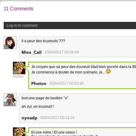
11 Comments
Log-in to comment
Il a peur des écureuils ???
32
Miss_Call
03/04/2017 00:04:40
Je croyais que sa peur des écureuil était bien ancrée dans la B
16
Je commence à douter de mon scénario, là...
Author
Photon
03/04/2017 00:53:36
tout une page de bastien °u°
54
ah zut, un écureuil !
nynadp
03/04/2017 00:16:34
Et une mère ! Et une soeur !