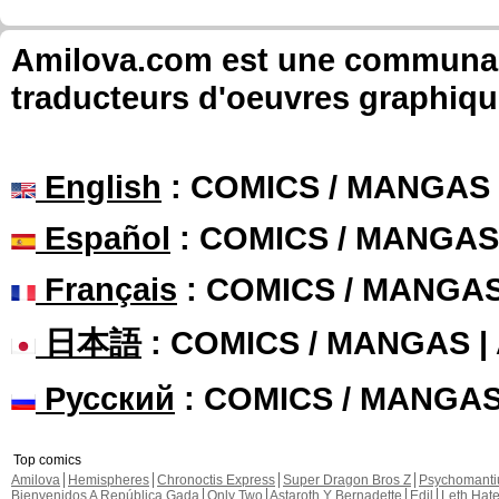
Amilova.com est une communauté
traducteurs d'oeuvres graphiqu
English
: COMICS / MANGAS
Español
: COMICS / MANGAS
Français
: COMICS / MANGA
日本語
: COMICS / MANGAS 
Русский
: COMICS / MANGA
Top comics
Amilova
Hemispheres
Chronoctis Express
Super Dragon Bros Z
Psychomant
Bienvenidos A República Gada
Only Two
Astaroth Y Bernadette
Edil
Leth Hat