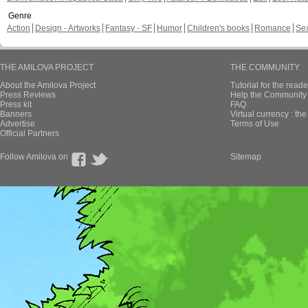
Genre
Action
Design - Artworks
Fantasy - SF
Humor
Children's books
Romance
Se
THE AMILOVA PROJECT
THE COMMUNITY
About the Amilova Project
Tutorial for the reade
Press Reviews
Help the Community 
Press kit
FAQ
Banners
Virtual currency : th
Advertise
Terms of Use
Official Partners
Follow Amilova on
Sitemap