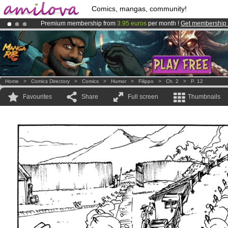
Comics, mangas, community!
Premium membership from
3.95 euros
per month !
Get membership
Amilova
Kickstarter is now LIVE
!.
Already 100000
members
and 1000
comics & mangas!
.
Home
>
Comics Directory
>
Comics
>
Humor
>
Filippo
>
Ch. 2
>
P. 12
Favourites
Share
Full screen
Thumbnails