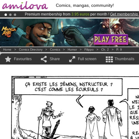
Comics, mangas, community!
Premium membership from
3.95 euros
per month !
Get membership
Already 134393
members
and 1208
comics & mangas!
.
Amilova
Kickstarter is now LIVE
!.
Home
>
Comics Directory
>
Comics
>
Humor
>
Filippo
>
Ch. 2
>
P. 9
Favourites
Share
Full screen
Thumbnails