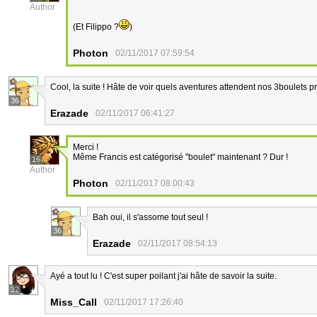
Author
(Et Filippo ?
)
Photon
02/11/2017 07:59:54
Cool, la suite ! Hâte de voir quels aventures attendent nos 3boulets pr
36
Erazade
02/11/2017 06:41:27
Merci !
Même Francis est catégorisé "boulet" maintenant ? Dur !
16
Author
Photon
02/11/2017 08:00:43
Bah oui, il s'assome tout seul !
36
Erazade
02/11/2017 08:54:13
Ayé a tout lu ! C'est super poilant j'ai hâte de savoir la suite.
32
Miss_Call
02/11/2017 17:26:40