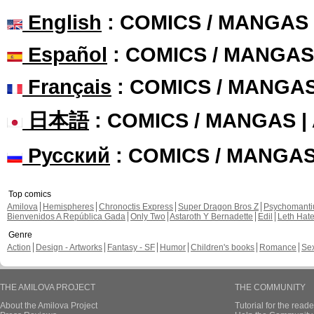
English
: COMICS / MANGAS
Español
: COMICS / MANGAS
Français
: COMICS / MANGA
日本語
: COMICS / MANGAS 
Русский
: COMICS / MANGA
Top comics
Amilova
Hemispheres
Chronoctis Express
Super Dragon Bros Z
Psychomant
Bienvenidos A República Gada
Only Two
Astaroth Y Bernadette
Edil
Leth Hat
Genre
Action
Design - Artworks
Fantasy - SF
Humor
Children's books
Romance
Se
THE AMILOVA PROJECT
THE COMMUNITY
About the Amilova Project
Tutorial for the reade