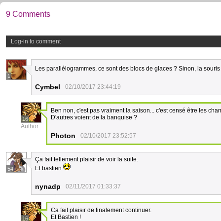
9 Comments
Log-in to comment
Les parallélogrammes, ce sont des blocs de glaces ? Sinon, la souris 
1
Cymbel
02/10/2017 23:44:19
Ben non, c'est pas vraiment la saison... c'est censé être les cham
D'autres voient de la banquise ?
16
Author
Photon
02/10/2017 23:52:57
Ça fait tellement plaisir de voir la suite.
Et bastien
54
nynadp
02/11/2017 01:33:37
Ca fait plaisir de finalement continuer.
Et Bastien !
16