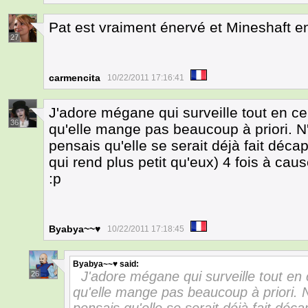
Pat est vraiment énervé et Mineshaft e
27
carmencita
10/22/2011 17:16:41
J'adore mégane qui surveille tout en ce
36
qu'elle mange pas beaucoup à priori. N'
pensais qu'elle se serait déjà fait déca
qui rend plus petit qu'eux) 4 fois à c
:p
Byabya~~♥
10/22/2011 17:18:45
Byabya~~♥
said:
J'adore mégane qui surveille tout en 
26
qu'elle mange pas beaucoup à priori. N