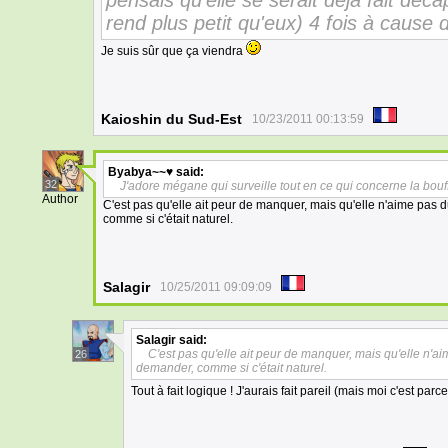
pensais qu'elle se serait déjà fait déca
rend plus petit qu'eux) 4 fois à cause
Je suis sûr que ça viendra
Kaioshin du Sud-Est
10/23/2011 00:13:59
Byabya~~♥
said:
32
J'adore mégane qui surveille tout en ce qui concerne la bouf
Author
C'est pas qu'elle ait peur de manquer, mais qu'elle n'aime pas d
comme si c'était naturel.
Salagir
10/25/2011 09:09:09
Salagir
said:
C'est pas qu'elle ait peur de manquer, mais qu'elle n'ai
26
demander, comme si c'était naturel.
Tout à fait logique ! J'aurais fait pareil (mais moi c'est pa