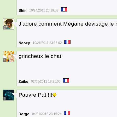
Shin
10/24/2011 20:19:53
J'adore comment Mégane dévisage le 
17
Nooey
10/26/2011 23:16:02
grincheux le chat
8
Zaiko
02/05/2012 18:21:00
Pauvre Pat!!!!
6
Dorgo
04/21/2012 23:16:24