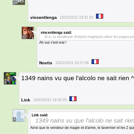
29
vincentlenga
10/22/2011 19:31:33
vincentlenga
said:
Si si, la vendeuse d'objets magiques dans les pages p
22
Ah oui c'est vrai !
Noctis
10/22/2011 20:27:06
1349 nains vu que l'alcolo ne sait rien 
6
Link
10/22/2011 19:30:35
Link
said:
1349 nains vu que l'alcolo ne sait rie
4
Ainsi que le vendeur de magie et d'arme, le tavernier et les 2 q