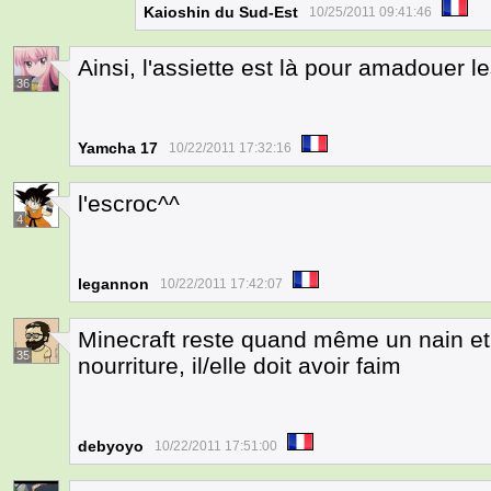
Kaioshin du Sud-Est
10/25/2011 09:41:46
Ainsi, l'assiette est là pour amadouer les
36
Yamcha 17
10/22/2011 17:32:16
l'escroc^^
4
legannon
10/22/2011 17:42:07
Minecraft reste quand même un nain et fa
35
nourriture, il/elle doit avoir faim
debyoyo
10/22/2011 17:51:00