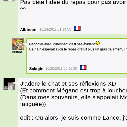
Pas bête l'idée du repas pour pas avoir
^^
Albireon
10/24/2011 01:14:55
Négocier avec Mineshaft, c'est pas évident
32
Ce nain espérait avoir le repas gratuit plus un gras paiement, il y
Author
Salagir
10/25/2011 09:10:30
J'adore le chat et ses réflexions XD
21
(Et comment Mégane est trop à loucher 
(Dans mes souvenirs, elle s'appelait Mo
fatiguée))
edit : Ou alors, je suis comme Lance, j