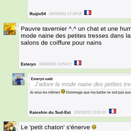
Ruijin54
10/23/2011 17:28:53
Pauvre tavernier ^.^ un chat et une huma
33
mode naine des petites tresses dans la 
salons de coiffure pour nains
Esteryn
10/23/2011 13:54:27
Esteryn
said:
J'adore la mode naine des petites tr
26
Je veux les mêmes
Dommage que ma barbe ne soit pas aus
Kaioshin du Sud-Est
10/23/2011 23:01:01
Le 'petit chaton' s'énerve