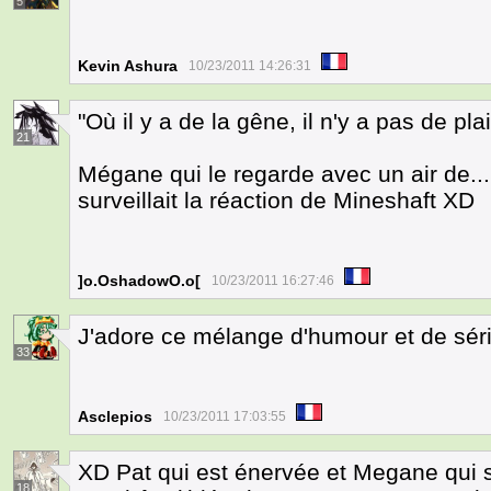
5
Kevin Ashura
10/23/2011 14:26:31
"Où il y a de la gêne, il n'y a pas de pla
21
Mégane qui le regarde avec un air de...
surveillait la réaction de Mineshaft XD
]o.OshadowO.o[
10/23/2011 16:27:46
J'adore ce mélange d'humour et de sé
33
Asclepios
10/23/2011 17:03:55
XD Pat qui est énervée et Megane qui su
18