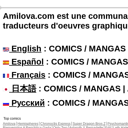
Amilova.com est une communauté
traducteurs d'oeuvres graphiqu
English
: COMICS / MANGAS
Español
: COMICS / MANGAS
Français
: COMICS / MANGA
日本語
: COMICS / MANGAS 
Русский
: COMICS / MANGA
Top comics
Amilova
Hemispheres
Chronoctis Express
Super Dragon Bros Z
Psychomant
Bienvenidos A República Gada
Only Two
Astaroth Y Bernadette
Edil
Leth Hat