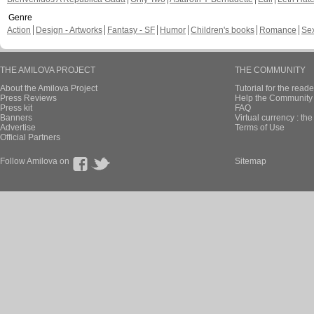
Genre
Action
Design - Artworks
Fantasy - SF
Humor
Children's books
Romance
Se
THE AMILOVA PROJECT
THE COMMUNITY
About the Amilova Project
Tutorial for the reade
Press Reviews
Help the Community 
Press kit
FAQ
Banners
Virtual currency : th
Advertise
Terms of Use
Official Partners
Follow Amilova on
Sitemap