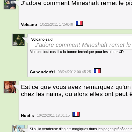
J'adore comment Mineshaft remet le piq
32
Volcano
10/22/2011 17:56:48
Volcano
said:
J'adore comment Mineshaft remet le p
39
Mais en tout cas, il a la bonne technique pour les attirer XD
Ganondorfzl
08/24/2012 00:45:25
Est ce que vous avez remarquez qu'on
22
chez les nains, ou alors elles ont peut 
Noctis
10/22/2011 18:01:15
Si si, la vendeuse d'objets magiques dans les pages précédente