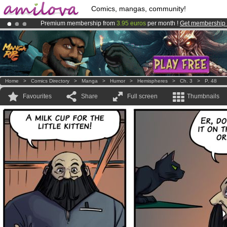
Comics, mangas, community!
Premium membership from
3.95 euros
per month !
Get membership
Already 134393
members
and 1208
comics & mangas!
.
Amilova
Kickstarter is now LIVE
!.
Home
>
Comics Directory
>
Manga
>
Humor
>
Hemispheres
>
Ch. 3
>
P. 48
Favourites
Share
Full screen
Thumbnails