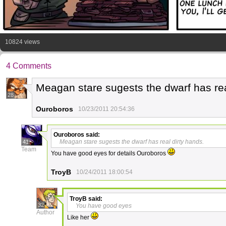
10824 views
4 Comments
Meagan stare sugests the dwarf has rea
28
Ouroboros
10/23/2011 20:54:36
Ouroboros
said:
Meagan stare sugests the dwarf has real dirty hands.
41
Team
You have good eyes for details Ouroboros
TroyB
10/24/2011 18:00:54
TroyB
said:
32
You have good eyes
Author
Like her