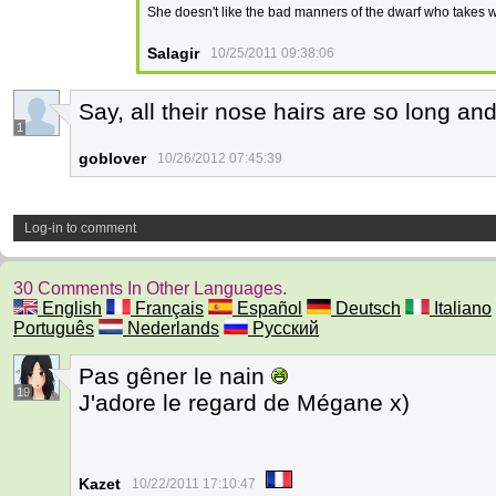
She doesn't like the bad manners of the dwarf who takes w
Salagir
10/25/2011 09:38:06
Say, all their nose hairs are so long and
1
goblover
10/26/2012 07:45:39
Log-in to comment
30 Comments In Other Languages.
English
Français
Español
Deutsch
Italiano
Português
Nederlands
Русский
Pas gêner le nain
19
J'adore le regard de Mégane x)
Kazet
10/22/2011 17:10:47