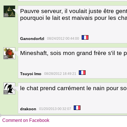
Pauvre serveur, il voulait juste être gent
39
pourquoi le lait est maivais pour les c
Ganondorfzl
08/24/2012 00:44:00
Mineshaft, sois mon grand frère s'il te pla
26
Tsuyoi Imo
08/28/2012 18:49:21
le chat prend carrément le nain pour so
12
drakoon
01/20/2013 00:32:07
Comment on Facebook