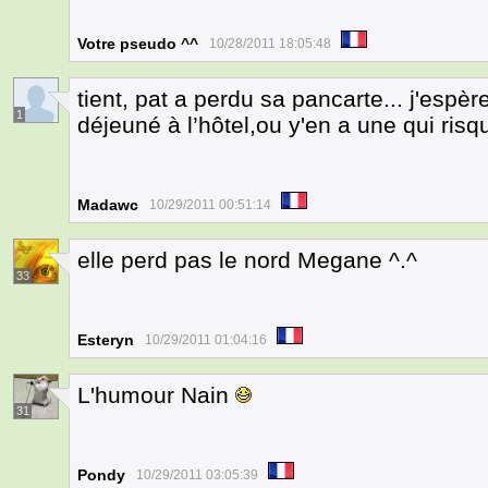
Votre pseudo ^^
10/28/2011 18:05:48
tient, pat a perdu sa pancarte... j'espère
1
déjeuné à l’hôtel,ou y'en a une qui ris
Madawc
10/29/2011 00:51:14
elle perd pas le nord Megane ^.^
33
Esteryn
10/29/2011 01:04:16
L'humour Nain
31
Pondy
10/29/2011 03:05:39