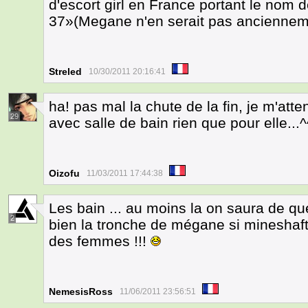
d'escort girl en France portant le nom 
37»(Megane n'en serait pas ancienneme
Streled
10/30/2011 20:16:41
ha! pas mal la chute de la fin, je m'atte
29
avec salle de bain rien que pour elle...^
Oizofu
11/03/2011 17:44:38
Les bain ... au moins la on saura de qu
2
bien la tronche de mégane si mineshaft
des femmes !!!
NemesisRoss
11/06/2011 23:56:51