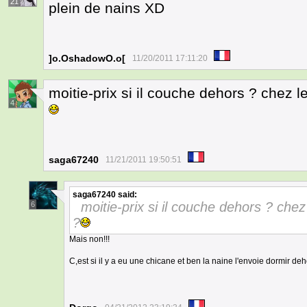
21
plein de nains XD
]o.OshadowO.o[
11/20/2011 17:11:20
moitie-prix si il couche dehors ? chez l
4
saga67240
11/21/2011 19:50:51
saga67240
said:
moitie-prix si il couche dehors ? chez
6
?
Mais non!!!
C,est si il y a eu une chicane et ben la naine l'envoie dormir deh