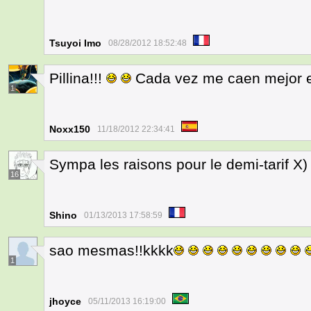
Tsuyoi Imo
08/28/2012 18:52:48
Pillina!!!
Cada vez me caen mejor 
1
Noxx150
11/18/2012 22:34:41
Sympa les raisons pour le demi-tarif X)
16
Shino
01/13/2013 17:58:59
sao mesmas!!kkkk
1
jhoyce
05/11/2013 16:19:00