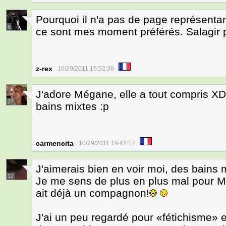
Pourquoi il n'a pas de page représent
6
ce sont mes moment préférés. Salagir 
z-rex
10/29/2011 16:52:38
J'adore Mégane, elle a tout compris XD 
27
bains mixtes :p
carmencita
10/29/2011 19:42:17
J'aimerais bien en voir moi, des bains 
12
Je me sens de plus en plus mal pour 
ait déjà un compagnon!
J'ai un peu regardé pour «fétichisme» et