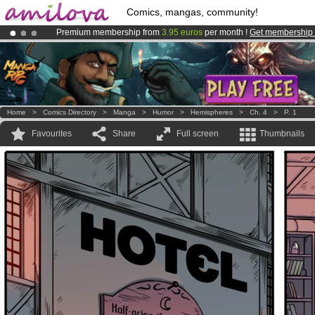
Comics, mangas, community!
Premium membership from
3.95 euros
per month !
Get membership
Amilova
Kickstarter is now LIVE
!.
Already 100000
members
and 1000
comics & mangas!
.
Home
>
Comics Directory
>
Manga
>
Humor
>
Hemispheres
>
Ch. 4
>
P. 1
Favourites
Share
Full screen
Thumbnails