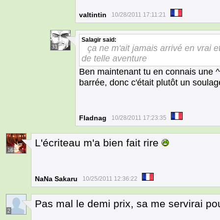
valtintin
10/28/2011 17:11:21
Salagir
said:
ça ne m'ait jamais arrivé en vrai 
31
de telle aventure
Ben maintenant tu en connais une ^
barrée, donc c'était plutôt un soula
Fladnag
10/28/2011 17:23:35
L'écriteau m'a bien fait rire
16
NaNa Sakaru
10/25/2011 12:36:22
Pas mal le demi prix, sa me servirai pou
2