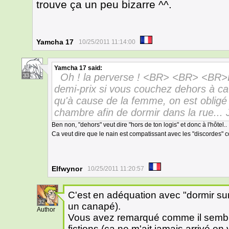
trouve ça un peu bizarre ^^.
Yamcha 17
10/25/2011 11:14:00
Yamcha 17
said:
Oh ! la perverse ! <BR> <BR> <BR>En 
33
demi-prix si vous couchez dehors à ca
qu'à cause de la femme, on est obligé d
chambre afin de dormir dans la rue... 
Ben non, "dehors" veut dire "hors de ton logis" et donc à l'hôtel..
Ca veut dire que le nain est compatissant avec les "discordes" 
Elfwynor
10/25/2011 11:20:57
C'est en adéquation avec "dormir sur
32
un canapé).
Author
Vous avez remarqué comme il semble 
fictions (ça ne m'ait jamais arrivé e