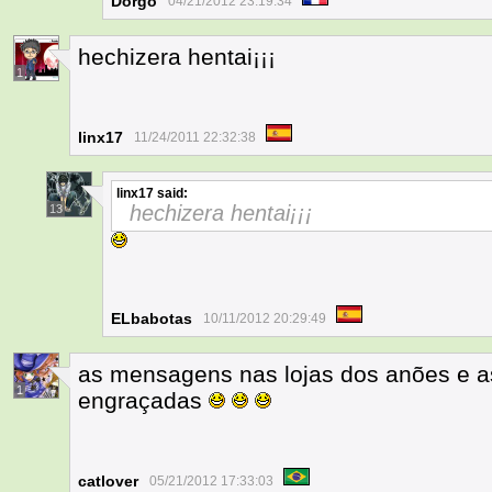
Dorgo
04/21/2012 23:19:34
hechizera hentai¡¡¡
1
linx17
11/24/2011 22:32:38
linx17
said:
hechizera hentai¡¡¡
13
ELbabotas
10/11/2012 20:29:49
as mensagens nas lojas dos anões e 
1
engraçadas
catlover
05/21/2012 17:33:03