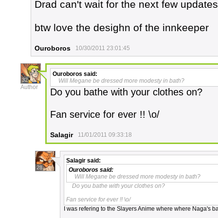
Drad can't wait for the next few updates
btw love the desighn of the innkeeper
Ouroboros
10/30/2011 23:01:45
Ouroboros
said:
32
Will Megane be dressed more modesty in bath?
Author
Do you bathe with your clothes on?
Fan service for ever !! \o/
Salagir
11/01/2011 09:33:18
Salagir
said:
28
Ouroboros
said:
Will Megane be dressed more modesty in bath?
Do you bathe with your clothes on?
Fan service for ever !! \o/
I was refering to the Slayers Anime where where Naga's b