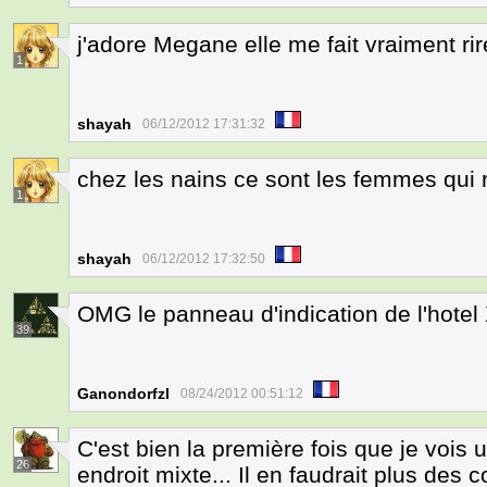
j'adore Megane elle me fait vraiment ri
1
shayah
06/12/2012 17:31:32
chez les nains ce sont les femmes qui
1
shayah
06/12/2012 17:32:50
OMG le panneau d'indication de l'hotel
39
Ganondorfzl
08/24/2012 00:51:12
C'est bien la première fois que je vois 
26
endroit mixte... Il en faudrait plus des 