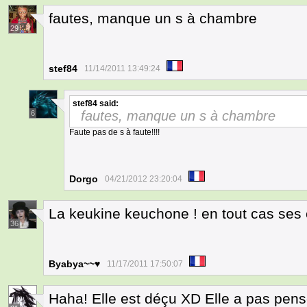
fautes, manque un s à chambre
29
stef84
11/14/2011 13:49:24
stef84
said:
fautes, manque un s à chambre
6
Faute pas de s à faute!!!!
Dorgo
04/21/2012 23:20:04
La keukine keuchone ! en tout cas ses
36
Byabya~~♥
11/17/2011 17:50:07
Haha! Elle est déçu XD Elle a pas pensé