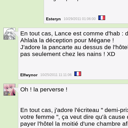
Esteryn
10/29/2011 01:06:00
En tout cas, Lance est comme d'hab : 
33
Ahlala la déception pour Mégane !
J'adore la pancarte au dessus de l'hôtel
pas seulement chez les nains ! XD
Elfwynor
10/25/2011 11:11:06
Oh ! la perverse !
36
En tout cas, j'adore l'écriteau " demi-
votre femme ", ça veut dire qu'à cause 
payer l'hôtel la moitié d'une chambre af