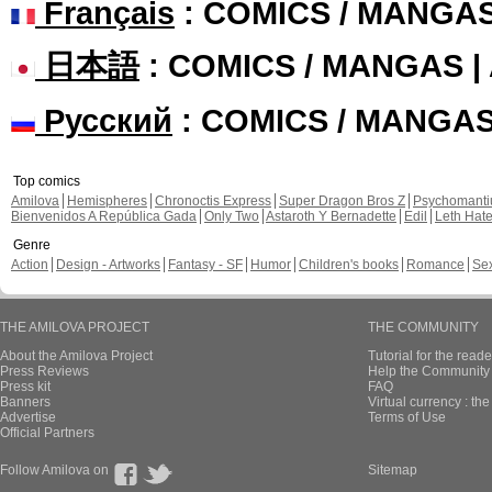
Français
: COMICS / MANGA
日本語
: COMICS / MANGAS 
Русский
: COMICS / MANGA
Top comics
Amilova
Hemispheres
Chronoctis Express
Super Dragon Bros Z
Psychomant
Bienvenidos A República Gada
Only Two
Astaroth Y Bernadette
Edil
Leth Hat
Genre
Action
Design - Artworks
Fantasy - SF
Humor
Children's books
Romance
Se
THE AMILOVA PROJECT
THE COMMUNITY
About the Amilova Project
Tutorial for the reade
Press Reviews
Help the Community 
Press kit
FAQ
Banners
Virtual currency : th
Advertise
Terms of Use
Official Partners
Follow Amilova on
Sitemap