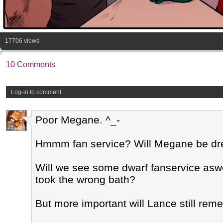
17706 views
10 Comments
Log-in to comment
Poor Megane. ^_-
28
Hmmm fan service? Will Megane be dr
Will we see some dwarf fanservice aswe
took the wrong bath?
But more important will Lance still re