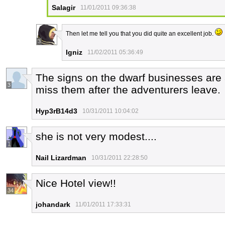
Salagir
11/01/2011 09:36:38
Then let me tell you that you did quite an excellent job.
3
Igniz
11/02/2011 05:36:49
The signs on the dwarf businesses are a
3
miss them after the adventurers leave.
Hyp3rB14d3
10/31/2011 10:04:02
she is not very modest....
1
Nail Lizardman
10/31/2011 22:28:50
Nice Hotel view!!
34
johandark
11/01/2011 17:33:31