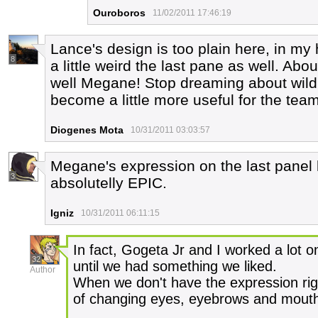
Ouroboros
11/02/2011 17:46:19
Lance's design is too plain here, in my
8
a little weird the last pane as well. Abo
well Megane! Stop dreaming about wild
become a little more useful for the team
Diogenes Mota
10/31/2011 03:03:57
Megane's expression on the last panel lo
3
absolutelly EPIC.
Igniz
10/31/2011 06:11:15
In fact, Gogeta Jr and I worked a lot on
32
until we had something we liked.
Author
When we don't have the expression right
of changing eyes, eyebrows and mouth 