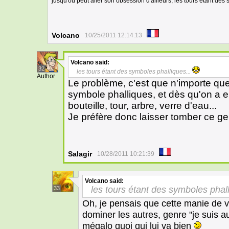
jusqu'où peut aller son obsession d'ailleurs, les tours étant des
Volcano
10/25/2011 12:14:13
Volcano
said:
32
les tours étant des symboles phalliques...
Author
Le problème, c'est que n'importe que
symbole phalliques, et dès qu'on a env
bouteille, tour, arbre, verre d'eau...
Je préfère donc laisser tomber ce ge
Salagir
10/28/2011 10:21:39
Volcano
said:
les tours étant des symboles phal
33
Oh, je pensais que cette manie de vou
dominer les autres, genre "je suis 
mégalo quoi qui lui va bien