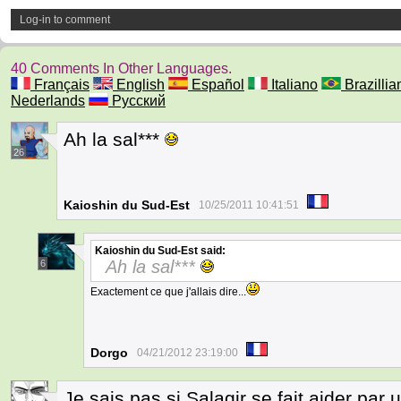
Log-in to comment
40 Comments In Other Languages.
Français
English
Español
Italiano
Brazillia
Nederlands
Русский
Ah la sal***
26
Kaioshin du Sud-Est
10/25/2011 10:41:51
Kaioshin du Sud-Est
said:
Ah la sal***
6
Exactement ce que j'allais dire...
Dorgo
04/21/2012 23:19:00
Je sais pas si Salagir se fait aider par