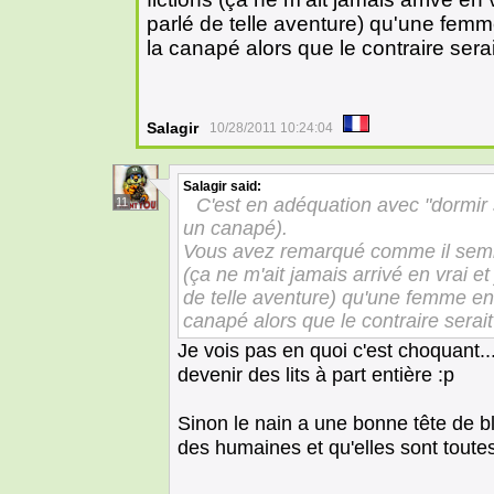
parlé de telle aventure) qu'une femm
la canapé alors que le contraire serai
Salagir
10/28/2011 10:24:04
Salagir
said:
C'est en adéquation avec "dormir 
11
un canapé).
Vous avez remarqué comme il semble
(ça ne m'ait jamais arrivé en vrai 
de telle aventure) qu'une femme en 
canapé alors que le contraire serait
Je vois pas en quoi c'est choquant.
devenir des lits à part entière :p
Sinon le nain a une bonne tête de bl
des humaines et qu'elles sont tou