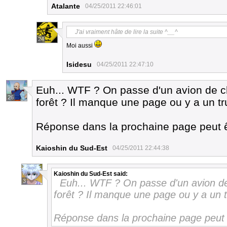
Atalante
04/25/2011 22:46:01
J'ai vraiment hâte de lire la suite ^__^
24
Moi aussi
Isidesu
04/25/2011 22:47:10
Euh... WTF ? On passe d'un avion de ch
26
forêt ? Il manque une page ou y a un tr
Réponse dans la prochaine page peut êt
Kaioshin du Sud-Est
04/25/2011 22:44:38
Kaioshin du Sud-Est
said:
Euh... WTF ? On passe d'un avion de 
3
forêt ? Il manque une page ou y a un t
Réponse dans la prochaine page peut ê