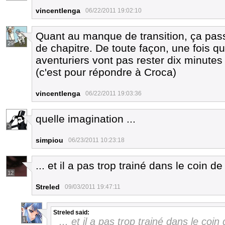
vincentlenga
06/22/2011 19:02:10
Quant au manque de transition, ça pas
29
de chapitre. De toute façon, une fois qu
aventuriers vont pas rester dix minutes 
(c'est pour répondre à Croca)
vincentlenga
06/22/2011 19:03:36
quelle imagination ...
3
simpiou
06/23/2011 10:23:18
... et il a pas trop trainé dans le coin d
12
Streled
09/03/2011 19:47:11
Streled
said:
... et il a pas trop trainé dans le coi
1