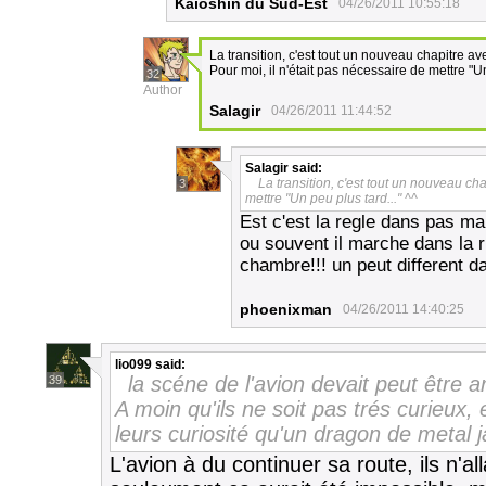
Kaioshin du Sud-Est
04/26/2011 10:55:18
La transition, c'est tout un nouveau chapitre av
Pour moi, il n'était pas nécessaire de mettre "Un
32
Author
Salagir
04/26/2011 11:44:52
Salagir
said:
La transition, c'est tout un nouveau cha
3
mettre "Un peu plus tard..." ^^
Est c'est la regle dans pas 
ou souvent il marche dans la ru
chambre!!! un peut different 
phoenixman
04/26/2011 14:40:25
lio099
said:
la scéne de l'avion devait peut être ar
39
A moin qu'ils ne soit pas trés curieux, 
leurs curiosité qu'un dragon de metal 
L'avion à du continuer sa route, ils n'al