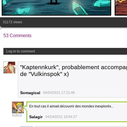
31172 views
53 Comments
Log-in to comment
"Kaptennkurk", probablement accompag
1
de "Vulkinspok" x)
Somagical
04/24/2011 17:21:46
En tout cas il aimait découvrir des mondes inexplorés...
32
Author
Salagir
04/24/2011 19:04:27