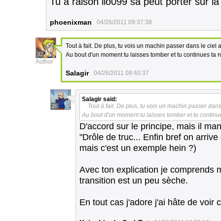
Tu a raison lio099 sa peut porter sur la
phoenixman
04/26/2011 09:37:38
Tout à fait. De plus, tu vois un machin passer dans le ciel au
32
Au bout d'un moment tu laisses tomber et tu continues ta r
Author
Salagir
04/26/2011 09:40:37
Salagir
said:
Tout à fait. De plus, tu vois un machin passer dans l
26
Au bout d'un moment tu laisses tomber et tu continu
D'accord sur le principe, mais il m
"Drôle de truc... Enfin bref on arrive
mais c'est un exemple hein ?)
Avec ton explication je comprends 
transition est un peu sèche.
En tout cas j'adore j'ai hâte de voir ce