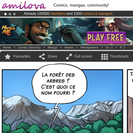
Comics, mangas, community!
Already 100000
members
and 1000
comics & mangas!
.
Amilova
Kickstarter is now LIVE
!.
Premium membership from
3.95 euros
per month !
Get membership
Home
>
Comics Directory
>
Manga
>
Humor
>
Hémisphères
>
Ch. 2
>
P. 2
Favourites
Share
Full screen
Thumbnails