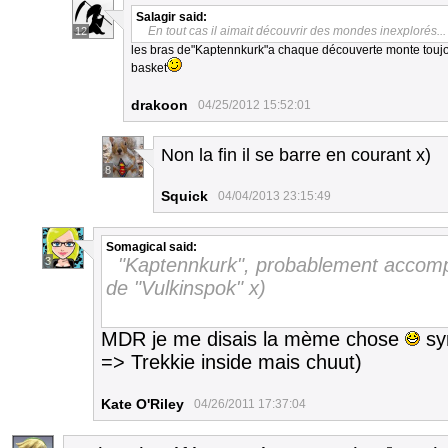
Salagir
said:
En tout cas il aimait découvrir des mondes inexplorés...
12
les bras de"Kaptennkurk"a chaque découverte monte toujours 
basket
drakoon
04/25/2012 15:52:01
Non la fin il se barre en courant x)
8
Squick
04/04/2013 23:15:49
Somagical
said:
"Kaptennkurk", probablement accom
3
de "Vulkinspok" x)
MDR je me disais la mème chose
sym
=> Trekkie inside mais chuut)
Kate O'Riley
04/26/2011 17:37:04