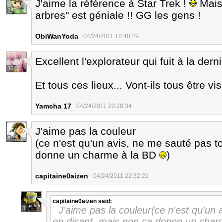
J'aime la référence à Star Trek !
Mais 
2
arbres" est géniale !! GG les gens !
ObiWanYoda
04/24/2011 18:40:49
Excellent l'explorateur qui fuit à la dern
36
Et tous ces lieux... Vont-ils tous être v
Yamcha 17
04/24/2011 20:28:34
J'aime pas la couleur
8
(ce n'est qu'un avis, ne me sauté pas 
donne un charme à la BD
)
capitaine0aizen
04/24/2011 22:32:29
capitaine0aizen
said:
J'aime pas la couleur(ce n'est qu'un
3
en disant, mais non ça donne un cha