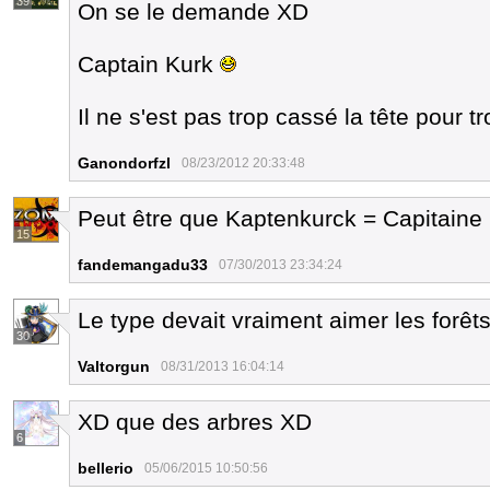
39
On se le demande XD
Captain Kurk
Il ne s'est pas trop cassé la tête pour 
Ganondorfzl
08/23/2012 20:33:48
Peut être que Kaptenkurck = Capitaine K
15
fandemangadu33
07/30/2013 23:34:24
Le type devait vraiment aimer les forêts
30
Valtorgun
08/31/2013 16:04:14
XD que des arbres XD
6
bellerio
05/06/2015 10:50:56