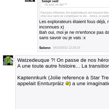
33
Salagir
said:
Ou pas, en fait ^^
Faut pas s'étonner, les explorateurs ont souvent des
chez eux sans se compliquer la vie... mince, je parl
Les explorateurs étaient fous déjà, r
inconnues x)
Bah oui, moi je ne m'enfonce pas da
sans savoir ou je vais :x
Selenn
05/10/2011 12:26:15
Watzedeuque ?! On passe de nos héros q
17
A une toute autre histoire... La transiti
Kaptennkurk (Jolie reference à Star Trek
appelait Ennturpräiz
) a une imaginat