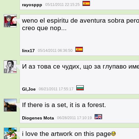
rayosppp
05/11/2011 22:15:25
weno el espiritu de aventura sobra per
1
creo que nop...
linx17
05/14/2011 06:36:50
И аз това се чудих, що за глупаво им
1
GI,Joe
06/21/2011 17:55:17
If there is a set, it is a forest.
8
Diogenes Mota
06/28/2011 17:10:19
i love the artwork on this page
1