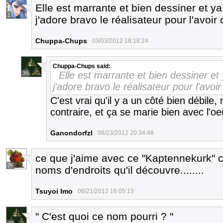
Elle est marrante et bien dessiner et 
1
j'adore bravo le réalisateur pour l'avoir
Chuppa-Chups
03/03/2012 18:18:24
Chuppa-Chups
said:
Elle est marrante et bien dessiner e
39
j'adore bravo le réalisateur pour l'avoir
C'est vrai qu'il y a un côté bien débile,
contraire, et ça se marie bien avec l'
Ganondorfzl
08/23/2012 20:34:48
ce que j'aime avec ce "Kaptennekurk" c'e
26
noms d'endroits qu'il découvre........
Tsuyoi Imo
08/21/2012 16:05:13
" C'est quoi ce nom pourri ? "