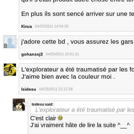
En plus ils sont sencé arriver sur une te
Kirua
04/25/2011 14:54:35
j'adore cette bd , vous assurez les gar
1
gohanssj3
04/25/2011 20:51:31
L'explorateur a été traumatisé par les fo
24
J'aime bien avec la couleur moi .
Isidesu
04/25/2011 22:12:39
Isidesu
said:
L'explorateur a été traumatisé par les
9
C'est clair
J'ai vraiment hâte de lire la suite ^__^