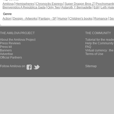
Amilova
Hemispheres
Chronoctis Express
Super Dragon Bros Z
Psychomant
Bienvenidos A República Gada
Only Two
Astaroth Y Bernadette
Edil
Leth Hat
Genre
Action
Design - Artworks
Fantasy - SF
Humor
Children's books
Romance
Se
THE AMILOVA PROJECT
THE COMMUNITY
About the Amilova Project
Tutorial for the reade
Press Reviews
Help the Community 
Press kit
FAQ
Banners
Virtual currency : th
Advertise
Terms of Use
Official Partners
Follow Amilova on
Sitemap