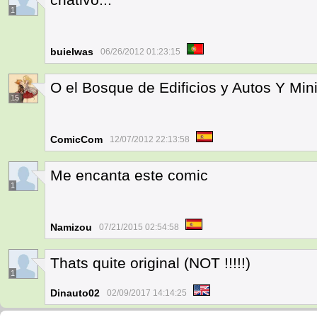
1
buielwas
06/26/2012 01:23:15
O el Bosque de Edificios y Autos Y Min
15
ComicCom
12/07/2012 22:13:58
Me encanta este comic
1
Namizou
07/21/2015 02:54:58
Thats quite original (NOT !!!!!)
1
Dinauto02
02/09/2017 14:14:25