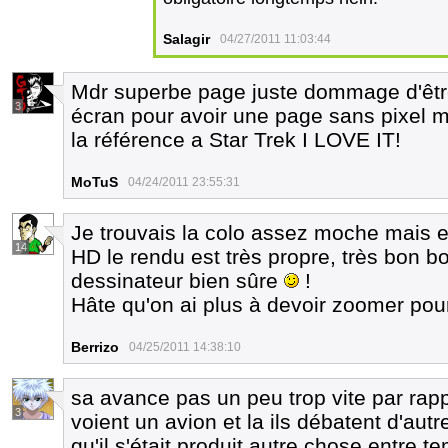
Salagir
04/27/2011 11:03:44
Mdr superbe page juste dommage d'être 
3
écran pour avoir une page sans pixel ma
la référence a Star Trek I LOVE IT!
MoTuS
04/24/2011 23:55:31
Je trouvais la colo assez moche mais e
14
HD le rendu est très propre, très bon bo
dessinateur bien sûre
!
Hâte qu'on ai plus à devoir zoomer pour
Berrizo
04/25/2011 14:38:10
sa avance pas un peu trop vite par rappo
3
voient un avion et la ils débatent d'aut
qu'il s'était produit autre chose entre t