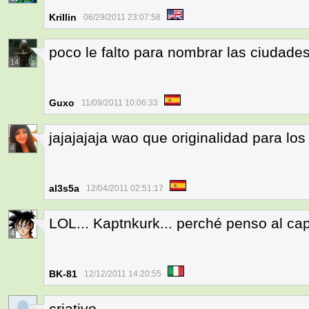
Krillin
06/29/2011 23:07:58
poco le falto para nombrar las ciudades
14
Guxo
11/09/2011 10:06:33
jajajajaja wao que originalidad para l
4
al3s5a
12/04/2011 02:51:17
LOL... Kaptnkurk... perché penso al cap
4
BK-81
12/12/2011 14:20:55
criativo...