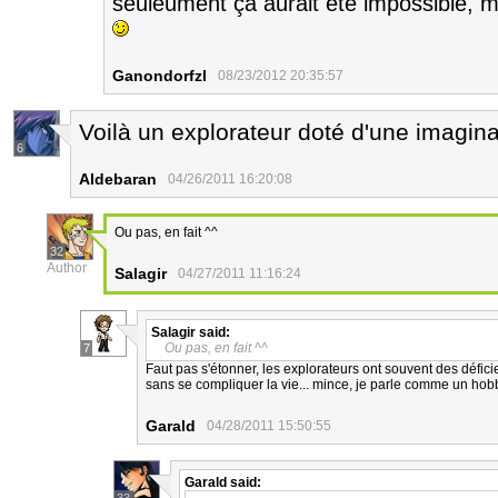
seuleument ça aurait été impossible, ma
Ganondorfzl
08/23/2012 20:35:57
Voilà un explorateur doté d'une imagin
6
Aldebaran
04/26/2011 16:20:08
Ou pas, en fait ^^
32
Author
Salagir
04/27/2011 11:16:24
Salagir
said:
Ou pas, en fait ^^
7
Faut pas s'étonner, les explorateurs ont souvent des défic
sans se compliquer la vie... mince, je parle comme un hobbi
Garald
04/28/2011 15:50:55
Garald
said: