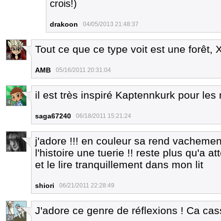
crois!)
drakoon
04/05/2013 21:48:37
Tout ce que ce type voit est une forêt, 
4
AMB
05/16/2011 20:31:04
il est très inspiré Kaptennkurk pour les
4
saga67240
06/18/2011 15:21:24
j'adore !!! en couleur sa rend vacheme
4
l'histoire une tuerie !! reste plus qu'a a
et le lire tranquillement dans mon lit
shiori
06/21/2011 22:28:49
J'adore ce genre de réflexions ! Ca ca
29