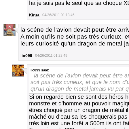
ha je suis pas le seul que sa choque X
Kirua
04/26/2011 01:13:46
la scéne de l'avion devait peut être arri
3
A moin qu'ils ne soit pas trés curieux, e
leurs curiosité qu'un dragon de metal 
lio099
04/26/2011 01:22:49
lio099
said:
la scéne de l'avion devait peut être ar
3
soit pas trés curieux, et que le nom d'u
qu'un dragon de metal jamais vu par 
Si on regarde bien se sont des héros h
monstre et d'homme au pouvoir magiqu
êtres choqué par un dragon de métal il 
mâché ou d'eau sa les choquerais pas p
très loin est une forêt a 500m ils ont fait