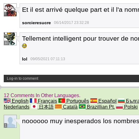
Et il est arrivé quelque part et il l'a no
1
sorcieresucre
06/14/2017 23:32:28
Tellement intelligent pour trouver de n
18
Iol
09/05/2021 07:11:13
Log-in to comment
12 Comments In Other Languages.
English
Français
Português
Español
Бълга
Nederlands
日本語
Català
Brazillian Pt.
Polski
noooooo muy inesperados los nombre
1