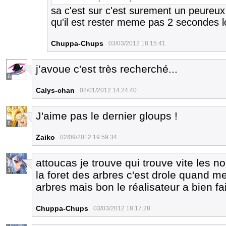
sa c'est sur c'est surement un peureux il
qu'il est rester meme pas 2 secondes l
Chuppa-Chups
03/03/2012 18:15:41
j’avoue c'est très recherché...
6
Calys-chan
02/01/2012 14:24:40
J'aime pas le dernier gloups !
8
Zaiko
02/09/2012 19:59:34
attoucas je trouve qui trouve vite les 
1
la foret des arbres c'est drole quand m
arbres mais bon le réalisateur a bien fai
Chuppa-Chups
03/03/2012 18:17:28