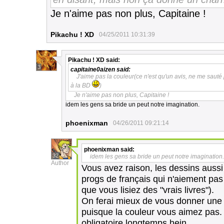
Je n'aime pas non plus, Capitaine !
Pikachu ! XD
04/25/2011 10:31:39
Pikachu ! XD
said:
3
capitaine0aizen
said:
J'aime pas la couleur(ce n'est qu'un avis, ne me saut
à la BD
)
Je n'aime pas non plus, Capitaine !
idem les gens sa bride un peut notre imagination.
phoenixman
04/26/2011 09:21:14
phoenixman
said:
32
idem les gens sa bride un peut notre imagination.
Author
Vous avez raison, les dessins aussi 
progs de français qui n'aiement pas 
que vous lisiez des "vrais livres").
On ferai mieux de vous donner une 
puisque la couleur vous aimez pas.
obligatoire longtemps hein.