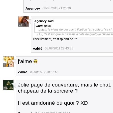
Agenory
08/08/2011 21:26:39
Agenory
said:
28
valdé
said:
putain je viens de decouvrir l'option "en couleur" ca c
Oui, c'est sûr que tu passais à coté de quelque chose s
effectivement, c'est splendide ^^
valdé
08/08/2011 22:43:31
j'aime
8
Zaiko
02/09/2012 19:32:58
Jolie page de couverture, mais le chat, 
39
chapeau de la sorcière ?
Il est amidonné ou quoi ? XD