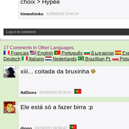
choix > Hypée
himeshinko
12/09/2019 15:44:14
Log-in to comment
17 Comments In Other Languages.
Français
English
Português
Български
Esp
Deutsch
Italiano
Nederlands
Brazillian Pt.
Pols
xiii... coitada da bruxinha
2
AdGons
03/18/2011 00:35:01
Ele está só a fazer birra :p
2
diogo
03/18/2011 08:06:47