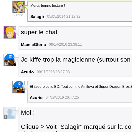
Merci, bonne lecture !
32
Author
Salagir
05/05/2014 21:12:32
super le chat
3
MamieGloria
08/14/2016 23:38:11
Je kiffe trop la magicienne (surtout so
13
Azurio
09/11/2018 18:17:03
Et j'adore cette BD. Tout comme Amilova et Super Dragon Bros.Z
13
Azurio
04/29/2019 20:47:25
Moi :
1
Clique > Voit "Salagir" marqué sur la c