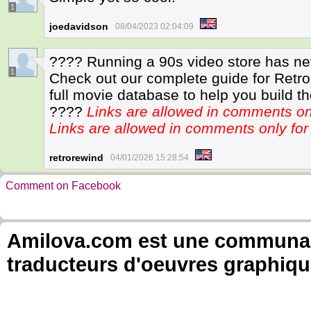
1
joedavidson
08/04/2023 02:04:09
???? Running a 90s video store has ne
1
Check out our complete guide for Retro 
full movie database to help you build th
????
Links are allowed in comments o
Links are allowed in comments only f
retrorewind
04/01/2026 15:28:54
Comment on Facebook
Amilova.com est une communauté
traducteurs d'oeuvres graphiqu