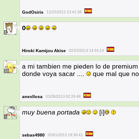
GodOsiris
12/25/2012 23:41:58
0
1
Hiroki Kamijou Akise
02/23/2013 14:44:14
a mi tambien me pieden lo de premium 
13
donde voya sacar ....
que mal que no 
anexllosa
03/28/2013 02:29:48
muy buena portada
[i]
1
sebas4980
05/01/2013 18:30:41