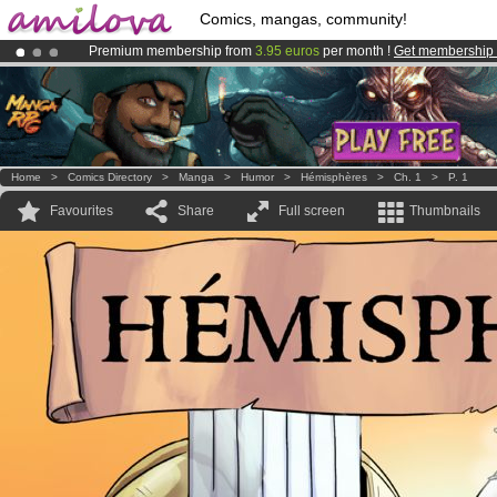
Comics, mangas, community!
Premium membership from
3.95 euros
per month !
Get membership
Already 100000
members
and 1000
comics & mangas!
.
Amilova
Kickstarter is now LIVE
!.
Home
>
Comics Directory
>
Manga
>
Humor
>
Hémisphères
>
Ch. 1
>
P. 1
Favourites
Share
Full screen
Thumbnails