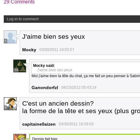
29 Comments
Log-in to comment
J'aime bien ses yeux
6
Mocky
03/30/2011 16:03:57
Mocky
said:
J'aime bien ses yeux
39
Moi j'aime bien la tête du chat, ça me fait un peu penser à Sabrin
Ganondorfzl
08/23/2012 05:43:14
C'est un ancien dessin?
8
la forme de la tête et ses yeux (plus gro
capitaine0aizen
03/30/2011 19:28:03
Dessin fait hier.