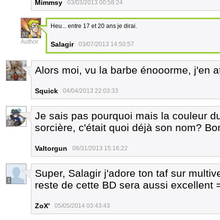
Mimmsy
03/03/2013 00:58:24
Heu... entre 17 et 20 ans je dirai.
32
Author
Salagir
03/07/2013 14:50:57
Alors moi, vu la barbe énooorme, j'en
8
Squick
04/04/2013 22:03:33
Je sais pas pourquoi mais la couleur 
30
sorcière, c'était quoi déjà son nom? Bon 
Valtorgun
08/31/2013 15:16:22
Super, Salagir j'adore ton taf sur multi
1
reste de cette BD sera aussi excellent 
ZoX'
05/05/2014 03:43:43