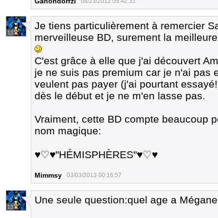
Ganondorfzl
08/23/2012 05:42:31
Je tiens particulièrement à remercier Sa
13
merveilleuse BD, surement la meilleure 
C'est grâce à elle que j'ai découvert Ami
je ne suis pas premium car je n'ai pas
veulent pas payer (j'ai pourtant essayé!)
dès le début et je ne m'en lasse pas.
Vraiment, cette BD compte beaucoup p
nom magique:
♥♡♥"HÉMISPHÈRES"♥♡♥
Mimmsy
03/03/2013 00:16:57
Une seule question:quel age a Mégan
13