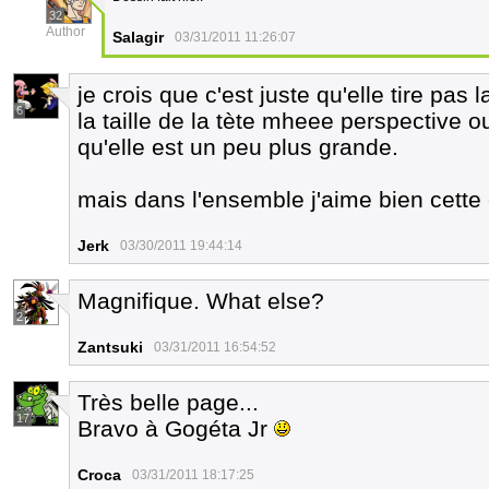
32
Author
Salagir
03/31/2011 11:26:07
je crois que c'est juste qu'elle tire pas
6
la taille de la tète mheee perspective ou
qu'elle est un peu plus grande.
mais dans l'ensemble j'aime bien cette
Jerk
03/30/2011 19:44:14
Magnifique. What else?
2
Zantsuki
03/31/2011 16:54:52
Très belle page...
17
Bravo à Gogéta Jr
Croca
03/31/2011 18:17:25