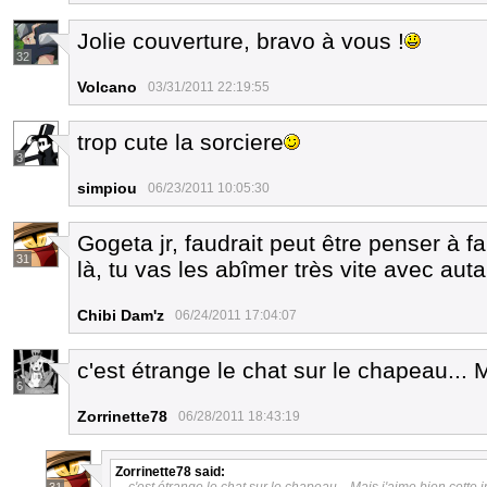
Jolie couverture, bravo à vous !
32
Volcano
03/31/2011 22:19:55
trop cute la sorciere
3
simpiou
06/23/2011 10:05:30
Gogeta jr, faudrait peut être penser à f
31
là, tu vas les abîmer très vite avec aut
Chibi Dam'z
06/24/2011 17:04:07
c'est étrange le chat sur le chapeau... 
6
Zorrinette78
06/28/2011 18:43:19
Zorrinette78
said: