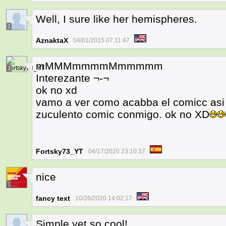
Well, I sure like her hemispheres.
1
AznaktaX
04/01/2015 07:11:47
mMMMmmmmMmmmmm
3
Interezante ¬-¬
ok no xd
vamo a ver como acabba el comicc asi 
zuculento comic conmigo. ok no XD
Fortsky73_YT
04/17/2020 23:10:37
nice
1
fancy text
10/26/2020 14:02:17
Simple yet so cool!