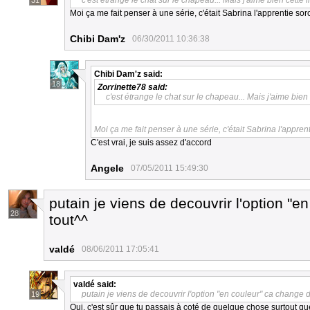
c'est étrange le chat sur le chapeau... Mais j'aime bien cette 
31
Moi ça me fait penser à une série, c'était Sabrina l'apprentie so
Chibi Dam'z
06/30/2011 10:36:38
Chibi Dam'z
said:
18
Zorrinette78
said:
c'est étrange le chat sur le chapeau... Mais j'aime bien
Moi ça me fait penser à une série, c'était Sabrina l'appre
C'est vrai, je suis assez d'accord
Angele
07/05/2011 15:49:30
putain je viens de decouvrir l'option "e
28
tout^^
valdé
08/06/2011 17:05:41
valdé
said:
putain je viens de decouvrir l'option "en couleur" ca change d
19
Oui, c'est sûr que tu passais à coté de quelque chose surtout qu