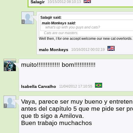
Salagir
10/15/2012 08:10:13
Salagir
said:
1
malo Monkeys
said:
what's up with you guys and cats?
Cats are our masters.
Well then, I for one accept welcome our new cat overlords.
malo Monkeys
10/16/2012 00:02:19
muito!!!!!!!!!!!!! bom!!!!!!!!!!!!
1
Isabella Carvalho
11/04/2012 17:10:55
Vaya, parece ser muy bueno y entreteni
7
antes del capítulo 5 que me pide ser p
que tb sigo a Amilova.
Buen trabajo muchachos