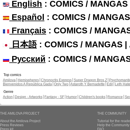
English
: COMICS / MANGAS
Español
: COMICS / MANGAS
Français
: COMICS / MANGA
日本語
: COMICS / MANGAS 
Русский
: COMICS / MANGA
Top comics
Amilova
Hemispheres
Chronoctis Express
Super Dragon Bros Z
Psychomant
Bienvenidos A República Gada
Only Two
Astaroth Y Bernadette
Edil
Leth Hat
Genre
Action
Design - Artworks
Fantasy - SF
Humor
Children's books
Romance
Se
THE AMILOVA PROJECT
THE COMMUNITY
About the Amilova Project
Tutorial for the reade
Press Reviews
Help the Community 
Press kit
FAQ