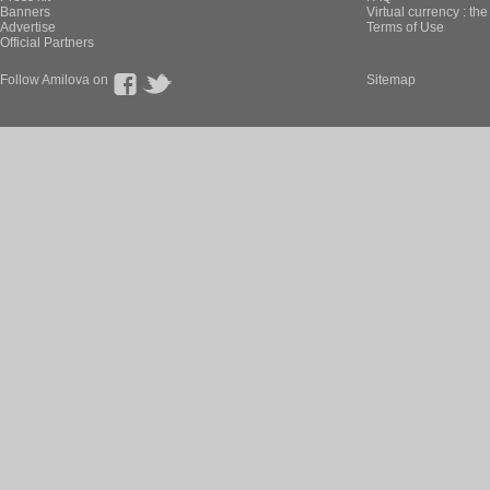
Banners
Virtual currency : th
Advertise
Terms of Use
Official Partners
Follow Amilova on
Sitemap