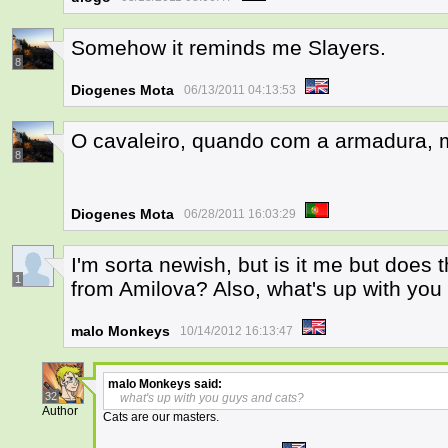
Somehow it reminds me Slayers.
8
Diogenes Mota
06/13/2011 04:13:53
O cavaleiro, quando com a armadura, 
8
Diogenes Mota
06/28/2011 16:03:29
I'm sorta newish, but is it me but does th
1
from Amilova? Also, what's up with you
malo Monkeys
10/14/2012 16:13:47
malo Monkeys
said:
32
what's up with you guys and cats?
Author
Cats are our masters.