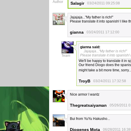
Author
Salagir
03/24/2011 09:25:08
Jajajaja..."My father is rich!"
Please translate it into spanish! I like t
4
gianna
03/24/2011 17:12:00
gianna
said:
Jajajaja..."My father is rich!"
41
Please translate it into spanish! I
Team
We'll be happy to translate it in
Our friend Diogo does the spanish
might take a bit more time, sorry.
TroyB
03/24/2011 17:32:58
Nice armor I wantz
3
Thegreatsaiyaman
05/26/2011 0
Bui from YuYu Hakusho...
8
Diogenes Mota
06/28/2011 16:38