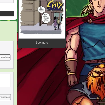
See more
ranslate
ranslate