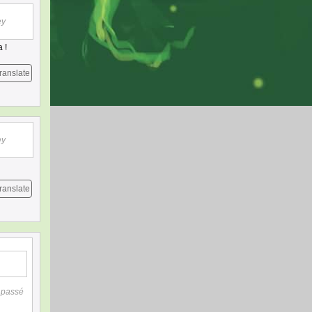
ey
 !
ranslate
ey
ranslate
t passé