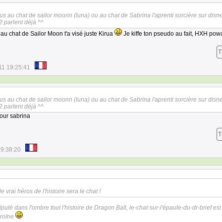
us au chat de sailor moonn (luna) ou au chat de Sabrina l'aprenti sorcière sur disn
2 parlent déjà ^^
 au chat de Sailor Moon t'a visé juste Kirua
Je kiffe ton pseudo au fait, HXH powa
T
11 19:25:41
us au chat de sailor moonn (luna) ou au chat de Sabrina l'aprenti sorcière sur disn
2 parlent déjà ^^
our sabrina
T
19:38:20
 vrai héros de l'histoire sera le chat !
pulé dans l'ombre tout l'histoire de Dragon Ball, le-chat-sur-l'épaule-du-dr-brief es
éroïne