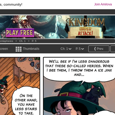
s, community!
Join Amilova
os
per month !
Get membership now
comics & mangas!
.
emispheres
>
Ch. 1
>
P. 5
screen
Thumbnails
Ch. 1
P. 5
Prev.