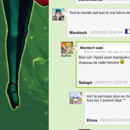
Tout le monde sait que le vrai héros de l
2
Murdoch
03/18/2011 09:42:46
Murdoch
said:
32
Tout le monde sait que le vrai 
Author
Bien sûr ! Après avoir manipulé d
chapeau de cette héroïne
Salagir
03/18/2011 10:45:08
Ha? je penssais plus au cha
tous les 2 parlent déjà ^^
3
Kirua
03/18/2011 13:56: