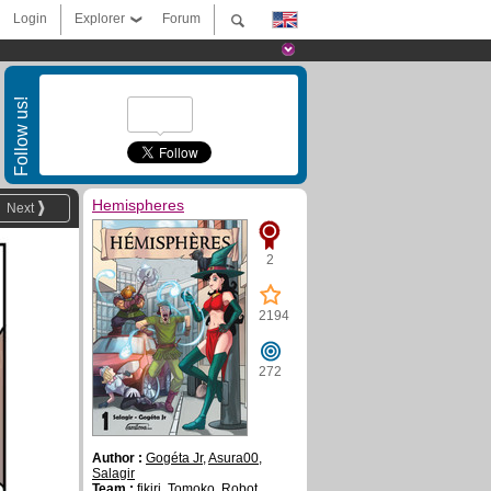
Login
Explorer
Forum
Follow us!
Hemispheres
Next
2
2194
272
Author :
Gogéta Jr
,
Asura00
,
Salagir
Team :
fikiri
,
Tomoko
,
Robot