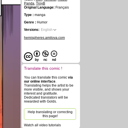
Panda
,
TroyB
Original Language:
Français
Type :
manga
Genre :
Humor
Versions:
English
hemispheres.amilova.com
by
nc
nd
Translate this comic !
You can translate this comic
via
our online interface
.
Translating helps the artist to be
more visible, and shows your
interest and gratitude.
Dedicated translators will be
rewarded with Golds.
Help translating or correcting
this page!
Watch all video tutorials