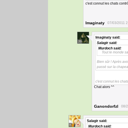
c'est connut les chats cont
Imaginaty
07/03/2011 2
Imaginaty
said:
39
Salagir
said:
Murdoch
said:
Tout le monde sait
Bien sûr ! Après avo
passé sur la chapea
c'est connut les cha
Chat alors ^^
Ganondorfzl
08/2
Salagir
said:
8
Murdoch
said: