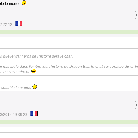
rôle le monde
T
2:22:12
 que le vrai héros de l'histoire sera le chat !
ir manipulé dans l'ombre tout l'histoire de Dragon Ball, le-chat-sur-l'épaule-du-dr-br
u de cette héroïne
ts contrôle le monde
T
3/2012 19:39:23