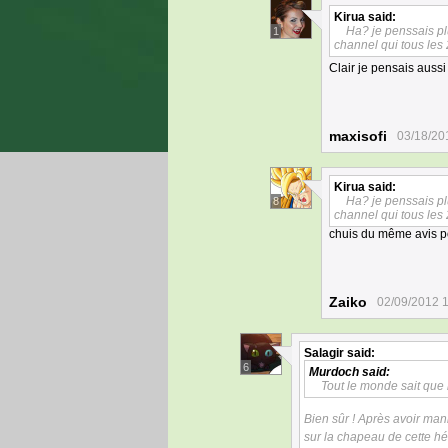
Kirua
said:
Ha? je penssais pl
1
channel qui tous les 
Clair je pensais aussi
maxisofi
03/18/20
Kirua
said:
Ha? je penssais pl
8
channel qui tous les 
chuis du même avis p
Zaiko
02/09/2012 
Salagir
said:
6
Murdoch
said:
Tout le monde sait que le
Bien sûr ! Après avoir mani
sur la chapeau de cette h