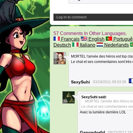
Log-in to comment
57 Comments In Other Languages.
Français
English
Portuguê
Deutsch
Italiano
Nederlands
MORTEL l'arivée des héros est top cla
Le chat et ses commentaires sont très
2
SexySuhi
03/18/2011 09:03:38
SexySuhi
said:
MORTEL l'arivée des héros est
39
Le chat et ses commentaires son
Avec la lumière derrière LOL
Ganondorfzl
08/23/2012 19: