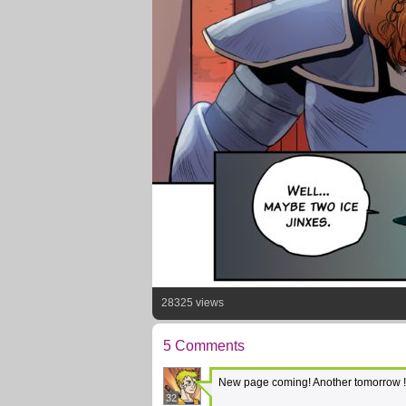
28325 views
5 Comments
New page coming! Another tomorrow ! S
32