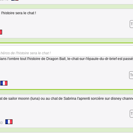
'histoire sera le chat !
T
héros de l'histoire sera le chat !
ans l'ombre tout l'histoire de Dragon Ball, le-chat-sur-l'épaule-du-dr-brief est passé
T
t de sailor moonn (luna) ou au chat de Sabrina l'aprenti sorcière sur disney chann
T
30