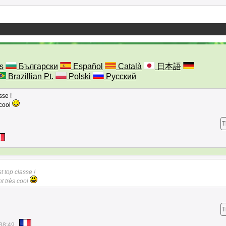
s
Български
Español
Català
日本語
Brazillian Pt.
Polski
Русский
sse !
 cool
T
 top classe !
t très cool
T
38:49