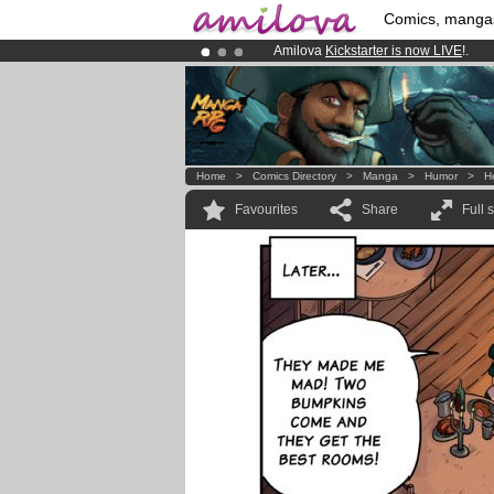
Comics, manga
Amilova
Kickstarter is now LIVE
!.
Premium membership from
3.95 eur
Already 134393
members
and 1208
Home
>
Comics Directory
>
Manga
>
Humor
>
H
Favourites
Share
Full 