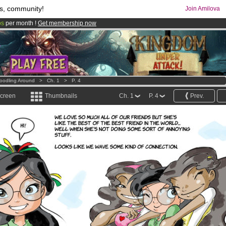
s, community!
Join Amilova
os
per month !
Get membership now
comics & mangas!
.
oodling Around
>
Ch. 1
>
P. 4
screen
Thumbnails
Ch. 1
P. 4
Prev.