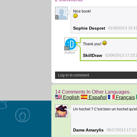
Nice book!
1
Sophie Despret
01/30/2013 16:3
Thank you!
20
Author
SkillDraw
02/06/2013 17:23:
Log-in to comment
14 Comments In Other Languages.
English
Español
Français
Un hochet ? C'est bien un hochet qu'ell
4
Dame Amarylis
06/17/2012 17:22