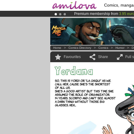
Comics, manga
Premium membership from
3.95 eur
Amilova
Kickstarter is now LIVE
!.
Already 100000
members
and 1000
Home
>
Comics Directory
>
Comics
>
Humor
>
D
Favourites
Share
Full 