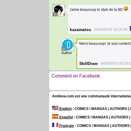
j'aime beaucoup le style de la BD
25
kazamatsu
04/03/2016 18:29:49
Merci beaucoup! Je suis content 
20
Author
SkillDraw
04/05/2016 05:59:
Comment on Facebook
Amilova.com est une communauté internationale 
English
: COMICS / MANGAS | AUTHORS 
Español
: COMICS / MANGAS | AUTHORS 
Français
: COMICS / MANGAS | AUTHORS