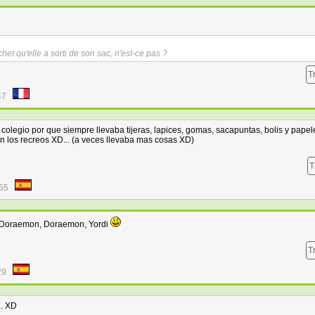
et qu'elle a sorti de son sac, n'est-ce pas ?
T
47
legio por que siempre llevaba tijeras, lapices, gomas, sacapuntas, bolis y papel
n los recreos XD... (a veces llevaba mas cosas XD)
T
:55
 Doraemon, Doraemon, Yordi
T
29
.. XD