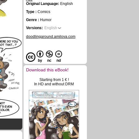
Original Language:
English
Type :
Comics
Genre :
Humor
Versions:
English
doodlingaround.amilova.com
by
nc
nd
Download this eBook!
Starting from 1 € !
In HD and without DRM