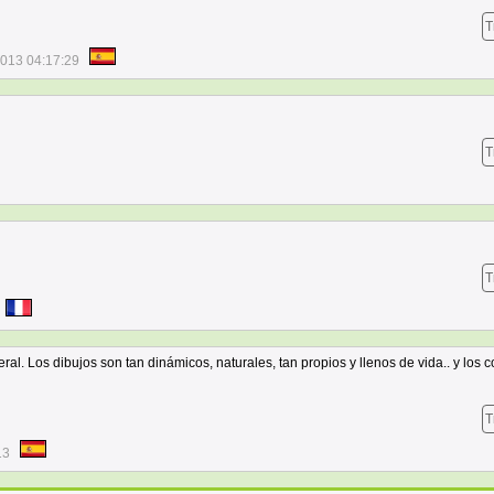
T
2013 04:17:29
T
T
eral. Los dibujos son tan dinámicos, naturales, tan propios y llenos de vida.. y los c
T
13