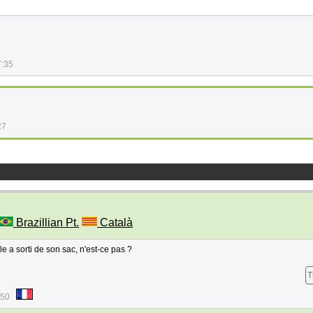
7:35
27
Brazillian Pt.
Català
e a sorti de son sac, n'est-ce pas ?
T
:50