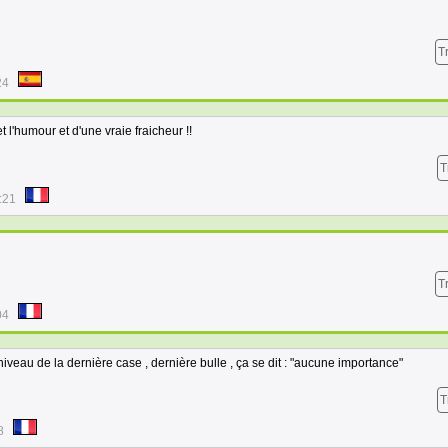
T
24
t l'humour et d'une vraie fraicheur !!
T
:21
T
04
niveau de la dernière case , dernière bulle , ça se dit : "aucune importance"
T
8