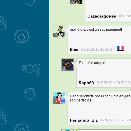
27
Cazadragones
07/17/
moi je dis, c'est un sac magique!!
23
Eme
08/30/2013 20:28:27
Tu as été adopté...
11
Raph60
04/10/2014 19:52:19
Debo felicitarte por el conjunto en gen
son perfectos.
22
Fernando_Biz
12/12/2013 07:07: