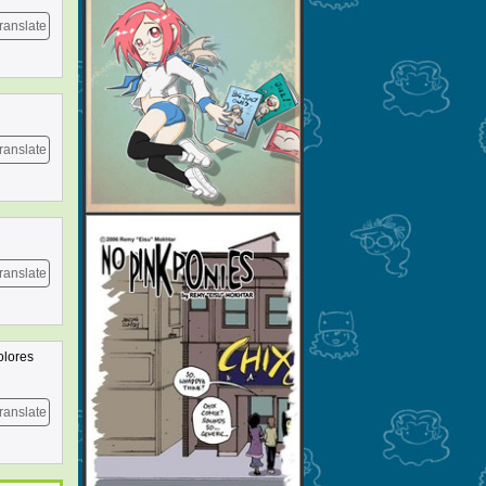
ranslate
ranslate
ranslate
olores
ranslate