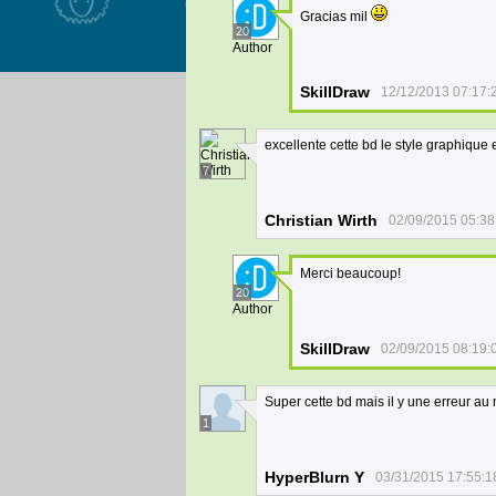
Gracias mil
20
Author
SkillDraw
12/12/2013 07:17:
excellente cette bd le style graphique e
7
Christian Wirth
02/09/2015 05:38
Merci beaucoup!
20
Author
SkillDraw
02/09/2015 08:19:
Super cette bd mais il y une erreur au 
1
HyperBlurn Y
03/31/2015 17:55:1