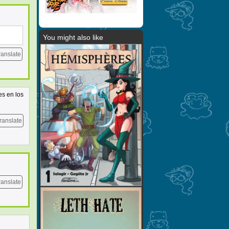
You might also like
ranslate
es en los
ranslate
ranslate