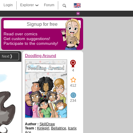
Login
Explorer
Forum
Signup for free
Read over comics
Get custom suggestions!
Participate to the community!
Doodling Around
Next
4
412
234
Author :
SkillDraw
Team :
Kinkgirl
,
Bellatrice
,
Icarix
Ace