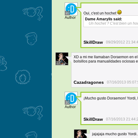
20
Oui, c'est un hochet
Author
Dame Amarylis
said:
Un hochet ? C'est bien un hoch
SkillDraw
09/29/2012 21:34:
XD a mi me llamaban Doraemon en el co
bolsillos para manualidades ociosas e
27
Cazadragones
07/16/2013 05:07
¡Mucho gusto Doraemon! Yordi,
20
Author
SkillDraw
07/16/2013 21:44:
jajajaja mucho gusto Yordi.