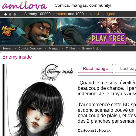
Comics, mangas, community!
Already 100000
members
and 1000
comics & mangas!
.
Premium membership from
3.95 euros
per month !
Get membership
Amilova
Kickstarter is now LIVE
!.
Home
>
Comics Directory
>
Manga
>
Thriller
>
Enemy Inside
Enemy inside
Read manga
Last pa
"Quand je me suis réveillée
beaucoup de chance. Il para
indemne. Je le croyais aussi
J'ai commencé cette BD sp
et donc scénario trouvé un 
beaucoup de plaisir, et c'es
des 2 planches par semaine
Cartoonist :
Nowaki