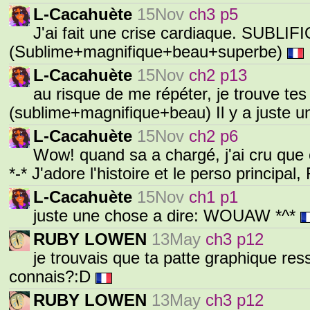
L-Cacahuète
15Nov
ch3 p5
J'ai fait une crise cardiaque. SU
(Sublime+magnifique+beau+superbe)
L-Cacahuète
15Nov
ch2 p13
au risque de me répéter, je trouve te
(sublime+magnifique+beau) Il y a juste un
L-Cacahuète
15Nov
ch2 p6
Wow! quand sa a chargé, j'ai cru que c
*-* J'adore l'histoire et le perso principal
L-Cacahuète
15Nov
ch1 p1
juste une chose a dire: WOUAW *^*
RUBY LOWEN
13May
ch3 p12
je trouvais que ta patte graphique re
connais?:D
RUBY LOWEN
13May
ch3 p12