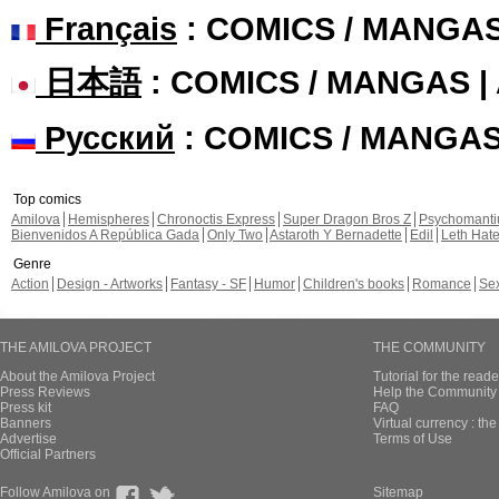
Français
: COMICS / MANGA
日本語
: COMICS / MANGAS 
Русский
: COMICS / MANGA
Top comics
Amilova
Hemispheres
Chronoctis Express
Super Dragon Bros Z
Psychomant
Bienvenidos A República Gada
Only Two
Astaroth Y Bernadette
Edil
Leth Hat
Genre
Action
Design - Artworks
Fantasy - SF
Humor
Children's books
Romance
Se
THE AMILOVA PROJECT
THE COMMUNITY
About the Amilova Project
Tutorial for the reade
Press Reviews
Help the Community 
Press kit
FAQ
Banners
Virtual currency : th
Advertise
Terms of Use
Official Partners
Follow Amilova on
Sitemap