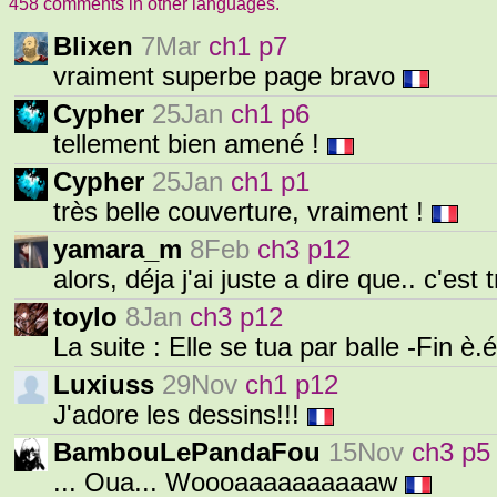
458 comments in other languages.
Blixen
7Mar
ch1 p7
vraiment superbe page bravo
Cypher
25Jan
ch1 p6
tellement bien amené !
Cypher
25Jan
ch1 p1
très belle couverture, vraiment !
yamara_m
8Feb
ch3 p12
alors, déja j'ai juste a dire que.. c'est 
toylo
8Jan
ch3 p12
La suite : Elle se tua par balle -Fin è.
Luxiuss
29Nov
ch1 p12
J'adore les dessins!!!
BambouLePandaFou
15Nov
ch3 p5
... Oua... Woooaaaaaaaaaaw