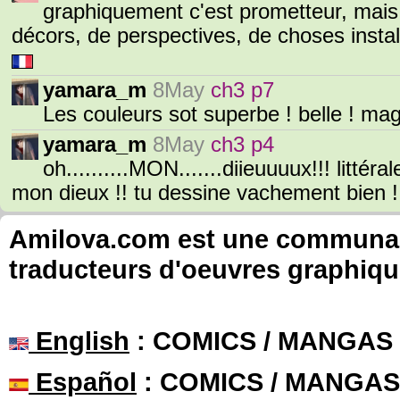
graphiquement c'est prometteur, ma
décors, de perspectives, de choses instal
yamara_m
8May
ch3 p7
Les couleurs sot superbe ! belle ! ma
yamara_m
8May
ch3 p4
oh..........MON.......diieuuuux!!! litt
mon dieux !! tu dessine vachement bien !
Amilova.com est une communauté
traducteurs d'oeuvres graphiqu
English
: COMICS / MANGAS
Español
: COMICS / MANGAS