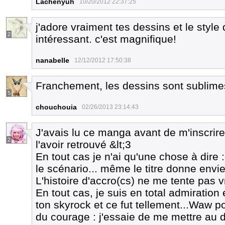
Lachenyuh
10/20/2012 22:37:25
j'adore vraiment tes dessins et le style
2
intéressant. c'est magnifique!
nanabelle
12/12/2012 17:50:38
Franchement, les dessins sont sublimes
5
chouchouia
02/26/2013 23:14:43
J'avais lu ce manga avant de m'inscrire
2
l'avoir retrouvé &lt;3
En tout cas je n'ai qu'une chose à dire :
le scénario... même le titre donne envie
L'histoire d'accro(cs) ne me tente pas
En tout cas, je suis en total admiration 
ton skyrock et ce fut tellement...Waw
du courage : j'essaie de me mettre au d