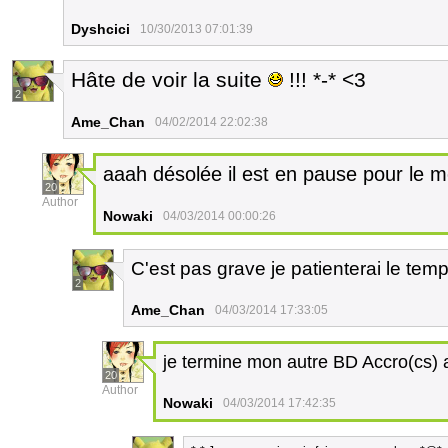
Dyshcici
10/30/2013 07:01:39
Hâte de voir la suite
!!! *-* <3
2
Ame_Chan
04/02/2014 22:02:38
aaah désolée il est en pause pour le mom
20
Author
Nowaki
04/03/2014 00:00:26
C'est pas grave je patienterai le temp
2
Ame_Chan
04/03/2014 17:33:05
je termine mon autre BD Accro(cs) 
20
Author
Nowaki
04/03/2014 17:42:35