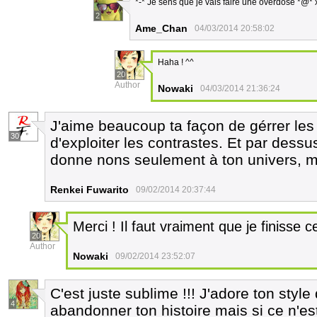
*-* Je sens que je vais faire une overdose *@* x
2
Ame_Chan
04/03/2014 20:58:02
Haha ! ^^
20
Author
Nowaki
04/03/2014 21:36:24
J'aime beaucoup ta façon de gérrer les
30
d'exploiter les contrastes. Et par dessu
donne nons seulement à ton univers, m
Renkei Fuwarito
09/02/2014 20:37:44
Merci ! Il faut vraiment que je finisse 
20
Author
Nowaki
09/02/2014 23:52:07
C'est juste sublime !!! J'adore ton style
4
abandonner ton histoire mais si ce n'est