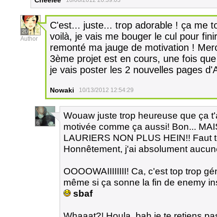
Cheelee
10/06/2012 20:39:03
C'est... juste... trop adorable ! ça me 
20
voilà, je vais me bouger le cul pour fin
Author
remonté ma jauge de motivation ! Merci 
3ème projet est en cours, une fois que 
je vais poster les 2 nouvelles pages d'
Nowaki
10/13/2012 12:54:29
Wouaw juste trop heureuse que ça t'ait 
6
motivée comme ça aussi! Bon... 
LAURIERS NON PLUS HEIN!! Faut te
Honnêtement, j'ai absolument aucune 
OOOOWAIIIIIIII! Ca, c'est top trop gén
même si ça sonne la fin de enemy insid
sbaf
Whaaat?! Houla, bah je te retiens pas 