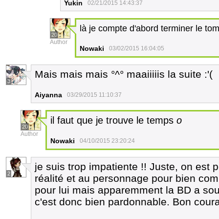
Yukin
02/21/2015 14:43:37
là je compte d'abord terminer le tome
20
Author
Nowaki
03/02/2015 16:04:05
Mais mais mais °^° maaiiiiis la suite :'(
3
Aiyanna
03/29/2015 11:10:37
il faut que je trouve le temps
o
20
Author
Nowaki
04/10/2015 23:20:24
je suis trop impatiente !! Juste, on est 
2
réalité et au personnage pour bien com
pour lui mais apparemment la BD a souf
c'est donc bien pardonnable. Bon courag