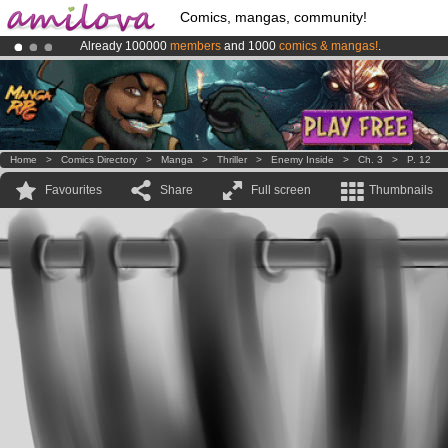
Comics, mangas, community!
Already 100000
members
and 1000
comics & mangas!
.
Amilova
Kickstarter is now LIVE
!.
Premium membership from
3.95 euros
per month !
Get membership
Home
>
Comics Directory
>
Manga
>
Thriller
>
Enemy Inside
>
Ch. 3
>
P. 12
Favourites
Share
Full screen
Thumbnails