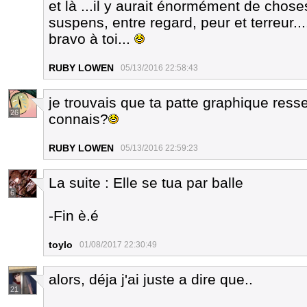
et là ...il y aurait énormément de chose
suspens, entre regard, peur et terreur...
bravo à toi...
RUBY LOWEN
05/13/2016 22:58:43
je trouvais que ta patte graphique res
26
connais?
RUBY LOWEN
05/13/2016 22:59:23
La suite : Elle se tua par balle
6
-Fin è.é
toylo
01/08/2017 22:30:49
alors, déja j'ai juste a dire que..
21