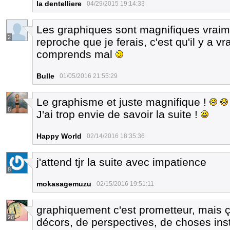
la dentelliere
04/29/2015 19:14:33
Les graphiques sont magnifiques vraime
2
reproche que je ferais, c'est qu'il y a v
comprends mal
Bulle
01/05/2016 21:55:29
Le graphisme et juste magnifique !
8
J'ai trop envie de savoir la suite !
Happy World
02/14/2016 18:35:36
j'attend tjr la suite avec impatience
8
mokasagemuzu
02/15/2016 19:51:11
graphiquement c'est prometteur, mai
26
décors, de perspectives, de choses instal