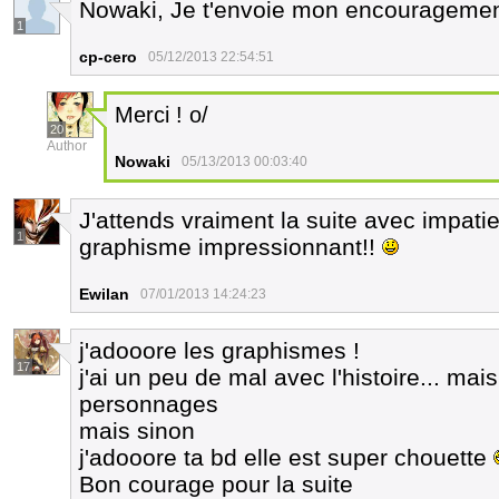
Nowaki, Je t'envoie mon encouragemen
1
cp-cero
05/12/2013 22:54:51
Merci ! o/
20
Author
Nowaki
05/13/2013 00:03:40
J'attends vraiment la suite avec impatie
1
graphisme impressionnant!!
Ewilan
07/01/2013 14:24:23
j'adooore les graphismes !
17
j'ai un peu de mal avec l'histoire... mai
personnages
mais sinon
j'adooore ta bd elle est super chouette
Bon courage pour la suite