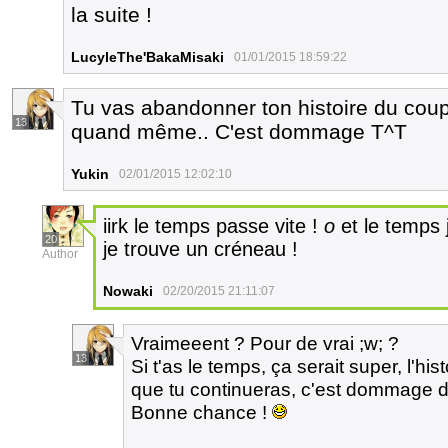
la suite !
LucyleThe'BakaMisaki
01/01/2015 18:59:22
Tu vas abandonner ton histoire du coup 
13
quand même.. C'est dommage T^T
Yukin
02/01/2015 12:02:10
iirk le temps passe vite !
o
et le temps j
20
je trouve un créneau !
Author
Nowaki
02/20/2015 21:11:07
Vraimeeent ? Pour de vrai ;w; ?
13
Si t'as le temps, ça serait super, l'his
que tu continueras, c'est dommage de
Bonne chance !