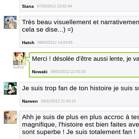
Siana
07/30/2012 23:02:44
Très beau visuellement et narrativement
16
cela se dise...) =)
Hatch
08/03/2012 14:04:05
Merci ! désolée d'être aussi lente, je v
20
Author
Nowaki
09/02/2012 22:50:20
Je suis trop fan de ton histoire je suis s
3
Narwen
09/11/2012 21:43:10
Ahh je suis de plus en plus accroc à t
3
magnifique, l'histoire est bien faites av
sont superbe ! Je suis totalement fan !