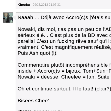
Kimeko
09/13/2012 21:07:31
Naaah.... Déjà avec Accro(c)s j'étais sur
6
Nowaki, dis moi, t'as pas un peu de l
sérieux é.è... C'est plus de la BD ave
pareils! C'est un fucking rêve sauf qu'i
vraiment! C'est magnifiquement réalisé, 
Puis Ash quoi (l)!
Commentaire plutôt incompréhensible 
inside + Accro(c)s = bijoux, Tom+Sun
Nowaki = déesse, Cheelee = fan, Suite
Oh et continue surtout. Il le faut! (clair
Bisees Chee'.