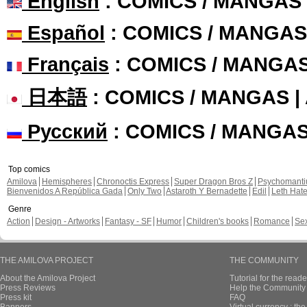
English
: COMICS / MANGAS
Español
: COMICS / MANGAS
Français
: COMICS / MANGA
日本語
: COMICS / MANGAS 
Русский
: COMICS / MANGA
Top comics
Amilova
Hemispheres
Chronoctis Express
Super Dragon Bros Z
Psychomant
Bienvenidos A República Gada
Only Two
Astaroth Y Bernadette
Edil
Leth Hat
Genre
Action
Design - Artworks
Fantasy - SF
Humor
Children's books
Romance
Se
THE AMILOVA PROJECT
THE COMMUNITY
About the Amilova Project
Tutorial for the reade
Press Reviews
Help the Community 
Press kit
FAQ