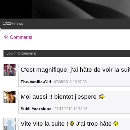
13224 views
44 Comments
Log-in to comment
C'est magnifique, j'ai hâte de voir la sui
7
The-Vanille-Girl
07/05/2012 19:57:08
Moi aussi !! bientot j'espere !
1
Sukii Yaezakura
07/17/2012 19:58:16
Vite vite la suite !
J'ai trop hâte
3