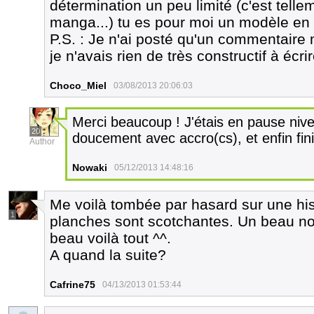
détermination un peu limité (c'est telle
manga...) tu es pour moi un modèle en 
P.S. : Je n'ai posté qu'un commentaire
je n'avais rien de très constructif à éc
Choco_Miel
03/08/2013 20:06:03
Merci beaucoup ! J'étais en pause niv
20
doucement avec accro(cs), et enfin fin
Author
Nowaki
05/12/2013 14:48:16
Me voilà tombée par hasard sur une his
1
planches sont scotchantes. Un beau noir
beau voilà tout ^^.
A quand la suite?
Cafrine75
04/13/2013 01:53:44