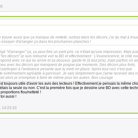
05
 trouve aussi que ça manque de netteté, surtout dans les décors, j'ai du mal à trouv
ais essayer d'arranger ça dans les prochaines planches !
igé "d'arranger" ça, ça peut être un parti pris, ce n'était qu'une impression. Mais ju
 "les décors" je suis retourné voir ta BD et effectivement : L'évanescence, le côté n
ond avec ce qui lui arrive et sa douceur, garde-le (à tout prix), mais parfois on ai
 peu avec les décors qui manquent de poigne par moments. Des décors plus forts,
t participer à l'ambiance pesante que tu mets en place. Après tout ceci n'est que
te extrêmement agréable à parcourir. Je sais simplement que j'aime recevoir des cr
ail alors je m'emploie à faire de même pour les autres. Bon courage
'est toujours utile d'avoir les avis des lecteurs ! Effectivement je pensais la même c
 j'étais la seule ou non. C'est la première fois que je dessine une BD avec cette tech
 proportions flou/netteté !
oi aussi !
1 14:23:10