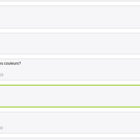
les couleurs?
59
30