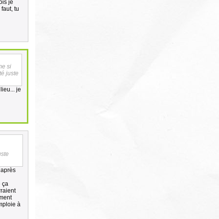
ois je
faut, tu
me si
té juste
ieu... je
uste
t après
e ça
raient
ement
mploie à