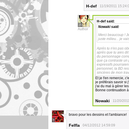
H-def
11/19/2011 15:24:
H-def
said:
20
Nowaki
said:
Author
Merci beaucoup ! Je
juste milieu... je v
Après tu n'es pas obl
après que tu aies dit
du personnage corresp
que ça contraste un
expressifs pourraien
personnel, ta BD res
sincères de mon trav
Et je t'en remercie, c
je préférais savoir si
j'ai du mal à gérer les
Bonne continuation à t
Nowaki
11/20/201
bravo pour les dessins et l'ambiance!
1
Felfla
04/12/2012 14:59:09