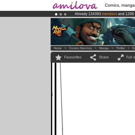
Comics, manga
Already 134393
members
and 1208
Amilova
Kickstarter is now LIVE
!.
Premium membership from
3.95 eur
Home
>
Comics Directory
>
Manga
>
Thriller
>
E
Favourites
Share
Full 