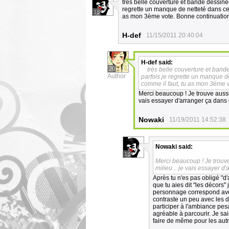
très belle couverture et bande dessinée
regrette un manque de netteté dans certa
18
as mon 3ème vote. Bonne continuatio
H-def
11/15/2011 20:40:04
H-def
said:
20
très belle couverture et band
Author
parfois je regrette un manque de 
comme il faut, tu as mon 3ème 
Merci beaucoup ! Je trouve aussi 
vais essayer d'arranger ça dans 
Nowaki
11/19/2011 14:52:38
Nowaki
said:
18
Merci beaucoup ! Je trouve
milieu... je vais essayer d
Après tu n'es pas obligé "d'
que tu aies dit "les décors"
personnage correspond avec 
contraste un peu avec les 
participer à l'ambiance pes
agréable à parcourir. Je sa
faire de même pour les aut