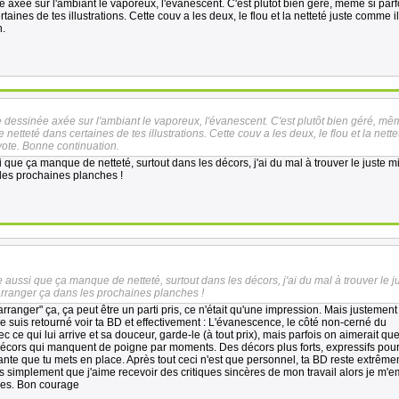
 axée sur l'ambiant le vaporeux, l'évanescent. C'est plutôt bien géré, même si parf
ines de tes illustrations. Cette couv a les deux, le flou et la netteté juste comme il 
n.
e dessinée axée sur l'ambiant le vaporeux, l'évanescent. C'est plutôt bien géré, mê
netteté dans certaines de tes illustrations. Cette couv a les deux, le flou et la nette
vote. Bonne continuation.
que ça manque de netteté, surtout dans les décors, j'ai du mal à trouver le juste mil
les prochaines planches !
 aussi que ça manque de netteté, surtout dans les décors, j'ai du mal à trouver le j
'arranger ça dans les prochaines planches !
arranger" ça, ça peut être un parti pris, ce n'était qu'une impression. Mais justemen
 je suis retourné voir ta BD et effectivement : L'évanescence, le côté non-cerné du
ce qui lui arrive et sa douceur, garde-le (à tout prix), mais parfois on aimerait qu
décors qui manquent de poigne par moments. Des décors plus forts, expressifs pour
ante que tu mets en place. Après tout ceci n'est que personnel, ta BD reste extrêm
is simplement que j'aime recevoir des critiques sincères de mon travail alors je m'e
res. Bon courage