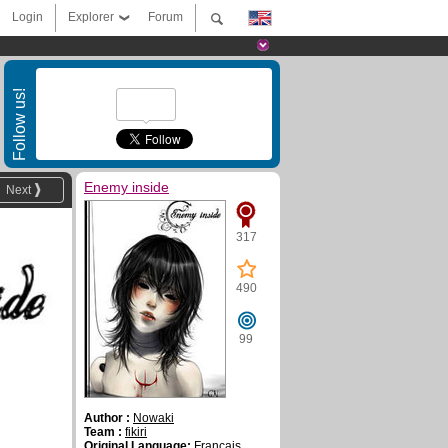
Login
Explorer
Forum
Follow us!
Enemy inside
Next
317
490
99
Author :
Nowaki
Team :
fikiri
Original Language:
Français