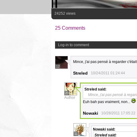
24252 views
25 Comments
Log-in to comment
Mince, j'ai pas pensé à regarder c'étai
12
Streled
10/24/2011 01:24:44
Streled
said:
20
Mince, j'ai pas pensé à regard
Author
Euh bah pas vraiment, non...
Nowaki
10/28/2011 17:05:22
Nowaki
said:
11
Streled
said: