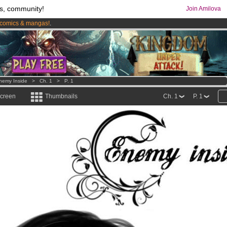
s, community!
Join Amilova
comics & mangas!
.
os
per month !
Get membership now
nemy Inside
>
Ch. 1
>
P. 1
screen
Thumbnails
Ch. 1
P. 1