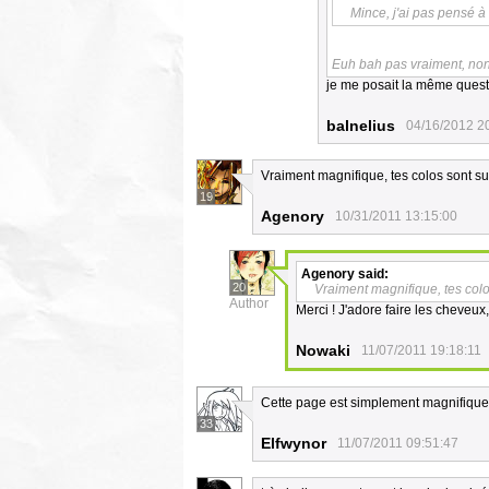
Mince, j'ai pas pensé à 
Euh bah pas vraiment, non.
je me posait la même quest
balnelius
04/16/2012 2
Vraiment magnifique, tes colos sont su
19
Agenory
10/31/2011 13:15:00
Agenory
said:
20
Vraiment magnifique, tes colo
Author
Merci ! J'adore faire les cheveux,
Nowaki
11/07/2011 19:18:11
Cette page est simplement magnifique
33
Elfwynor
11/07/2011 09:51:47