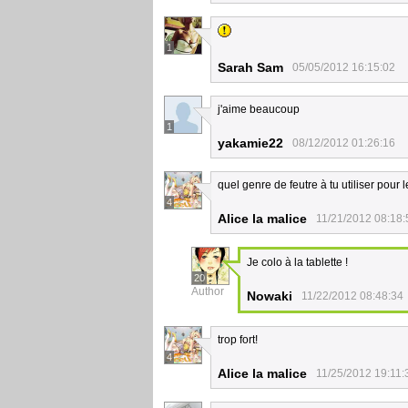
1
Sarah Sam
05/05/2012 16:15:02
j'aime beaucoup
1
yakamie22
08/12/2012 01:26:16
quel genre de feutre à tu utiliser pour 
4
Alice la malice
11/21/2012 08:18:
Je colo à la tablette !
20
Author
Nowaki
11/22/2012 08:48:34
trop fort!
4
Alice la malice
11/25/2012 19:11: