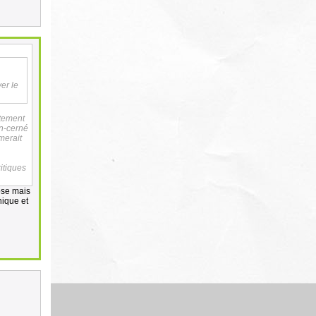
er le
stement
on-cerné
merait
itiques
hose mais
nique et