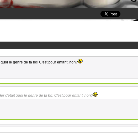
t quoi le genre de ta bd! C'est pour enfant, non?
er c'était quoi le genre de ta bd! C'est pour enfant, non?