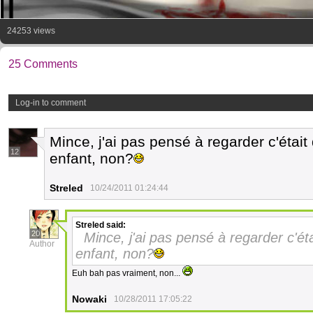
24253 views
25 Comments
Log-in to comment
Mince, j'ai pas pensé à regarder c'était
12
enfant, non?
Streled
10/24/2011 01:24:44
Streled
said:
20
Mince, j'ai pas pensé à regarder c'éta
Author
enfant, non?
Euh bah pas vraiment, non...
Nowaki
10/28/2011 17:05:22