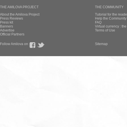
THE AMILOVA PROJECT
THE COMMUNITY
About the Amilova Project
Tutorial for the reade
Press Reviews
Help the Community 
Press kit
FAQ
Banners
Virtual currency : th
Advertise
Terms of Use
Official Partners
Follow Amilova on
Sitemap