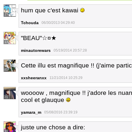
hum que c'est kawai
23
Tchouda
06/30/2013 04:29:40
"BEAU"☆¤★
13
minautorewars
05/19/2014 20:57:28
Cette illu est magnifique !! (j'aime part
11
xxsheeranxx
11/21/2014 10:25:29
woooow , magnifique !! j'adore les nua
21
cool et glauque
yamara_m
05/08/2016 23:39:19
juste une chose a dire:
31