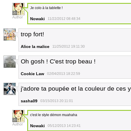
Je colo à la tablette !
20
Author
Nowaki
11/22/2012 08:48:34
trop fort!
4
Alice la malice
11/25/2012 19:11:30
Oh gosh ! C'est trop beau !
3
Cookie Law
02/04/2013 18:22:59
j'adore ta poupée et la couleur de ces 
5
sasha09
03/15/2013 20:11:01
c'est le style démon muahaha
20
Author
Nowaki
05/12/2013 14:23:41