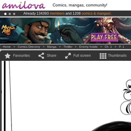
Comics, mangas, community!
Already 134393
members
and 1208
comics & mangas!
.
Amilova
Kickstarter is now LIVE
!.
Premium membership from
3.95 euros
per month !
Get membership
Home
>
Comics Directory
>
Manga
>
Thriller
>
Enemy Inside
>
Ch. 1
>
P. 1
Favourites
Share
Full screen
Thumbnails