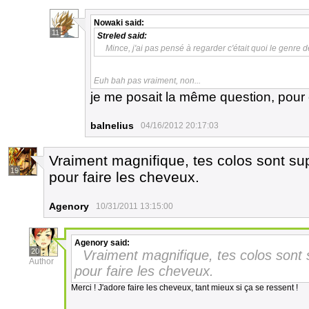
Nowaki
said:
11
Streled
said:
Mince, j'ai pas pensé à regarder c'était quoi le genre d
Euh bah pas vraiment, non...
je me posait la même question, pour
balnelius
04/16/2012 20:17:03
Vraiment magnifique, tes colos sont sup
19
pour faire les cheveux.
Agenory
10/31/2011 13:15:00
Agenory
said:
20
Vraiment magnifique, tes colos sont 
Author
pour faire les cheveux.
Merci ! J'adore faire les cheveux, tant mieux si ça se ressent !