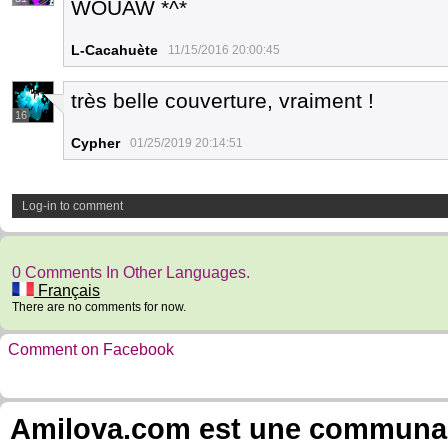
WOUAW *^*
L-Cacahuète
11/15/2016 20:00:45
très belle couverture, vraiment !
16
Cypher
01/25/2019 20:14:51
Log-in to comment
0 Comments In Other Languages.
Français
There are no comments for now.
Comment on Facebook
Amilova.com est une communauté