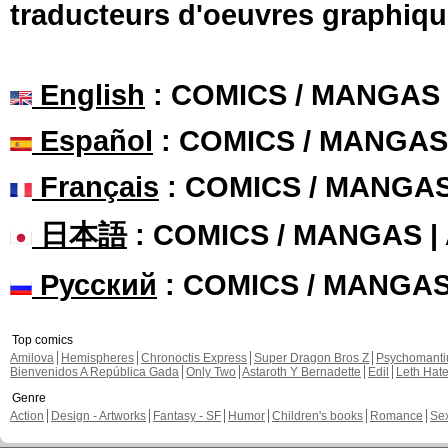
traducteurs d'oeuvres graphiqu
English
: COMICS / MANGAS
Español
: COMICS / MANGAS
Français
: COMICS / MANGA
日本語
: COMICS / MANGAS 
Русский
: COMICS / MANGA
Top comics
Amilova
Hemispheres
Chronoctis Express
Super Dragon Bros Z
Psychomant
Bienvenidos A República Gada
Only Two
Astaroth Y Bernadette
Edil
Leth Hat
Genre
Action
Design - Artworks
Fantasy - SF
Humor
Children's books
Romance
Se