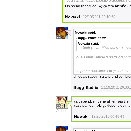
ouais mais l'etape tablette graphique c'e
On prend l'habitude ! =) ça fera bientôt 2 a
Nowaki
12/19/2011 20:10:58
Nowaki
said:
22
Bugg-Badiie
said:
Nowaki
said:
Oooh ça va ! ^^ je dessine asse
ouais mais l'etape tablette graphiq
On prend l'habitude ! =) ça fera bient
ah ouais j'avou , sa te prend combi
Bugg-Badiie
12/19/2011 20:36:
ça dépend, en général j'en fais 2 en
case par jour ! xD ça dépend de ma 
20
Author
Nowaki
12/20/2011 00:48:49