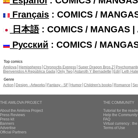
Español
: COMICS / MANGAS
Français
: COMICS / MANGA
日本語
: COMICS / MANGAS 
Русский
: COMICS / MANGA
Top comics
Amilova
Hemispheres
Chronoctis Express
Super Dragon Bros Z
Psychomant
Bienvenidos A República Gada
Only Two
Astaroth Y Bernadette
Edil
Leth Hat
Genre
Action
Design - Artworks
Fantasy - SF
Humor
Children's books
Romance
Se
THE AMILOVA PROJECT
THE COMMUNITY
About the Amilova Project
Tutorial for the reade
Press Reviews
Help the Community 
Press kit
FAQ
Banners
Virtual currency : th
Advertise
Terms of Use
Official Partners