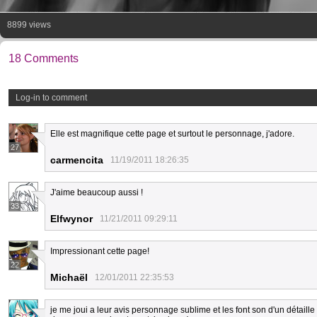
8899 views
18 Comments
Log-in to comment
Elle est magnifique cette page et surtout le personnage, j'adore.
27
carmencita
11/19/2011 18:26:35
J'aime beaucoup aussi !
33
Elfwynor
11/21/2011 09:29:11
Impressionant cette page!
22
Michaël
12/01/2011 22:35:53
je me joui a leur avis personnage sublime et les font son d'un détaill