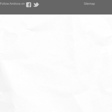
Follow Amilova on
Sitemap