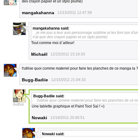
des crayon papier et un stylo plume)
20
mangakahanna
12/15/2011 12:47:39
mangakahanna
said:
je me joui a leur avis personnage sublime et les font son d'u
22
n'ai que des crayon papier et un stylo plume)
Tout comme moi d´ailleur!
Michaël
12/15/2011 15:18:33
t'utilise quoi comme materiel pour faire tes planches de ce manga la 
22
Bugg-Badiie
12/15/2011 21:04:33
Bugg-Badiie
said:
20
t'utilise quoi comme materiel pour faire tes planches de ce 
Author
Une tablette graphique et Paint Tool Saï ! =)
Nowaki
12/18/2011 20:06:51
Nowaki
said: