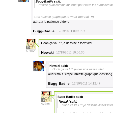
22
Bugg-Badiie
said:
t'utilise quoi comme materiel pour faire tes planches 
Une tablette graphique et Paint Tool Saï ! =)
aah...ta la patience didonc
Bugg-Badiie
12/19/2011 00:51:07
Oooh ça va ! ^^ je dessine assez vite!
20
Author
Nowaki
12/19/2011 10:56:30
Nowaki
said:
Oooh ça va ! ^^ je dessine assez vite!
22
ouais mais l'etape tablette graphique c'est long
Bugg-Badiie
12/19/2011 14:12:47
Bugg-Badiie
said:
20
Nowaki
said:
Author
Oooh ça va ! ^^ je dessine assez vite!