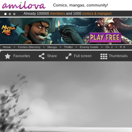
Comics, mangas, community!
Already 100000
members
and 1000
comics & mangas!
.
Amilova
Kickstarter is now LIVE
!.
Premium membership from
3.95 euros
per month !
Get membership
Home
>
Comics Directory
>
Manga
>
Thriller
>
Enemy Inside
>
Ch. 2
>
P. 6
Favourites
Share
Full screen
Thumbnails