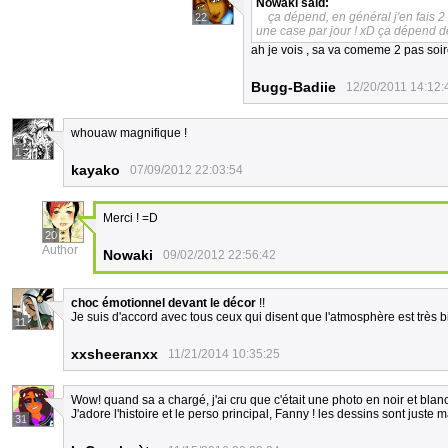
Nowaki
said:
ça dépend, en général j'en fais 2
22
une case par jour ! xD ça dépend d
ah je vois , sa va comeme 2 pas soire
Bugg-Badiie
12/20/2011 14:12:
whouaw magnifique !
1
kayako
07/09/2012 22:03:54
Merci ! =D
20
Author
Nowaki
09/02/2012 22:56:42
choc émotionnel devant le décor
!!
Je suis d'accord avec tous ceux qui disent que l'atmosphère est très bi
11
xxsheeranxx
11/21/2014 10:35:25
Wow! quand sa a chargé, j'ai cru que c'était une photo en noir et blanc
J'adore l'histoire et le perso principal, Fanny ! les dessins sont juste 
31