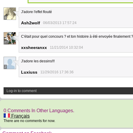
J'adore l'effet flouté
9
Ash2wolf
06/03/2013 17:57:24
C'était pour quel concours ? et ton histoire à été envoyée finalement 
11
xxsheeranxx
11/21/2014 10:32:04
J'adore les dessins!!!
2
Luxiuss
11/29/2016 17:36:36
Log-in to comment
0 Comments In Other Languages.
Français
There are no comments for now.