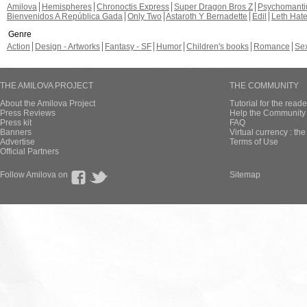
Amilova
Hemispheres
Chronoctis Express
Super Dragon Bros Z
Psychomant
Bienvenidos A República Gada
Only Two
Astaroth Y Bernadette
Edil
Leth Hat
Genre
Action
Design - Artworks
Fantasy - SF
Humor
Children's books
Romance
Se
THE AMILOVA PROJECT
THE COMMUNITY
About the Amilova Project
Tutorial for the reade
Press Reviews
Help the Community 
Press kit
FAQ
Banners
Virtual currency : th
Advertise
Terms of Use
Official Partners
Follow Amilova on
Sitemap