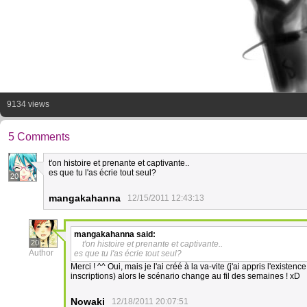
9134 views
5 Comments
t'on histoire et prenante et captivante..
es que tu l'as écrie tout seul?
20
mangakahanna
12/15/2011 12:43:13
mangakahanna
said:
20
t'on histoire et prenante et captivante..
Author
es que tu l'as écrie tout seul?
Merci ! ^^ Oui, mais je l'ai créé à la va-vite (j'ai appris l'exis
inscriptions) alors le scénario change au fil des semaines ! xD
Nowaki
12/18/2011 20:07:51