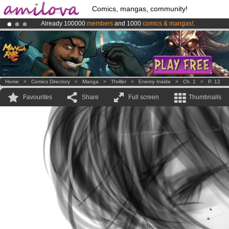
Comics, mangas, community!
Already 100000
members
and 1000
comics & mangas!
.
Premium membership from
3.95 euros
per month !
Get membership
Amilova
Kickstarter is now LIVE
!.
Home
>
Comics Directory
>
Manga
>
Thriller
>
Enemy Inside
>
Ch. 1
>
P. 12
Favourites
Share
Full screen
Thumbnails