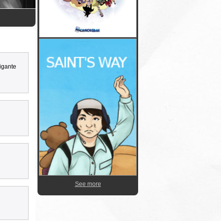
rigante
See more