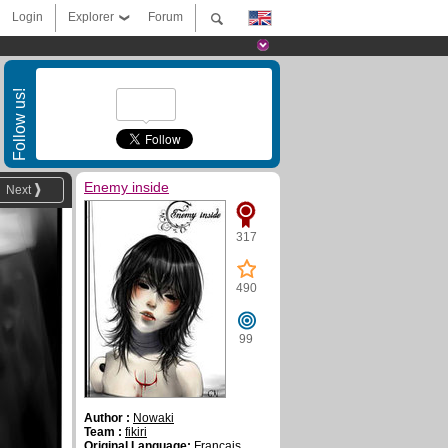
Login
Explorer
Forum
Follow us!
Enemy inside
Next
317
490
99
Author :
Nowaki
Team :
fikiri
Original Language:
Français