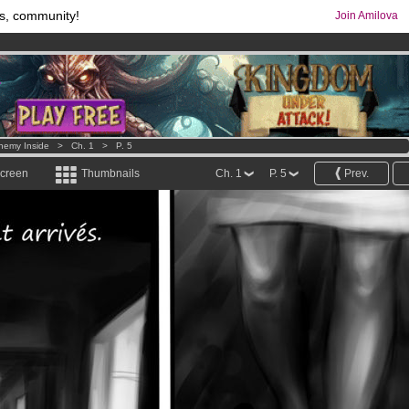
s, community!
Join Amilova
comics & mangas!
.
os
per month !
Get membership now
nemy Inside
>
Ch. 1
>
P. 5
screen
Thumbnails
Ch. 1
P. 5
Prev.