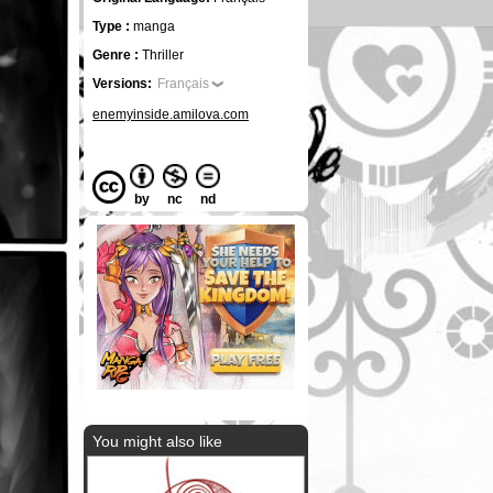
Type :
manga
Genre :
Thriller
Versions:
Français
enemyinside.amilova.com
by
nc
nd
You might also like