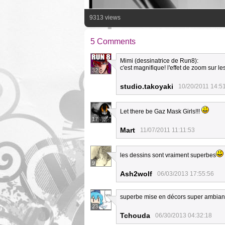
9313 views
5 Comments
Mimi (dessinatrice de Run8):
c'est magnifique! l'effet de zoom sur le
32
studio.takoyaki
10/20/2011 14:5
Let there be Gaz Mask Girls!!!
17
Mart
11/07/2011 11:11:53
les dessins sont vraiment superbes
9
Ash2wolf
06/03/2013 17:55:56
superbe mise en décors super ambiance
23
Tchouda
06/30/2013 04:32:18