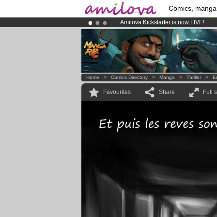
Comics, manga
Amilova
Kickstarter is now LIVE
!.
Already 134393
members
and 1208
Premium membership from
3.95 eur
Home
>
Comics Directory
>
Manga
>
Thriller
>
E
Favourites
Share
Full 