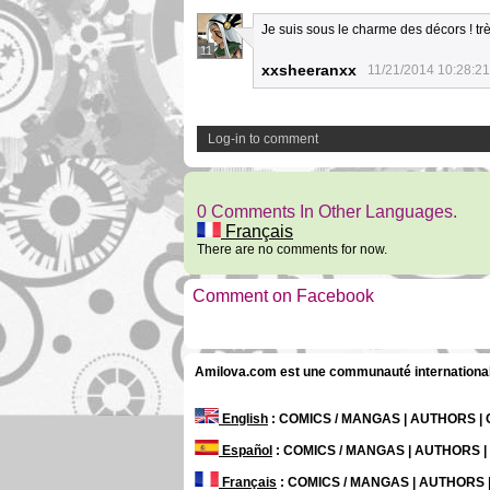
Je suis sous le charme des décors ! trè
11
xxsheeranxx
11/21/2014 10:28:21
Log-in to comment
0 Comments In Other Languages.
Français
There are no comments for now.
Comment on Facebook
Amilova.com est une communauté internationale 
English
: COMICS / MANGAS | AUTHORS 
Español
: COMICS / MANGAS | AUTHORS 
Français
: COMICS / MANGAS | AUTHORS