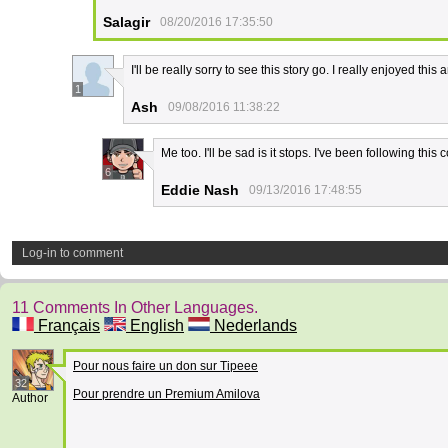
Salagir
08/20/2016 17:35:50
I'll be really sorry to see this story go. I really enjoyed this
1
Ash
09/08/2016 11:38:22
Me too. I'll be sad is it stops. I've been following this
6
Eddie Nash
09/13/2016 17:48:55
Log-in to comment
11 Comments In Other Languages.
Français
English
Nederlands
Pour nous faire un don sur Tipeee
32
Pour prendre un Premium Amilova
Author