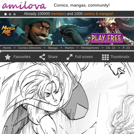
Comics, mangas, community!
Already 100000
members
and 1000
comics & mangas!
.
Premium membership from
3.95 euros
per month !
Get membership
Amilova
Kickstarter is now LIVE
!.
Home
>
Comics Directory
>
Manga
>
Humor
>
Hemispheres
>
Ch. 21
>
P. 23
Favourites
Share
Full screen
Thumbnails