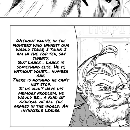
Without vanity, in the
fighters who inhabit our
world today, I think I
am in the top ten, say
twenty.
But Lance... Lance is
something else. He is,
without doubt... number
one.
There is nothing he can’t
not stop.
If he didn’t have his
memory problem, he
would be... a kind of
general of all the
armies in the world. An
invincible leader.