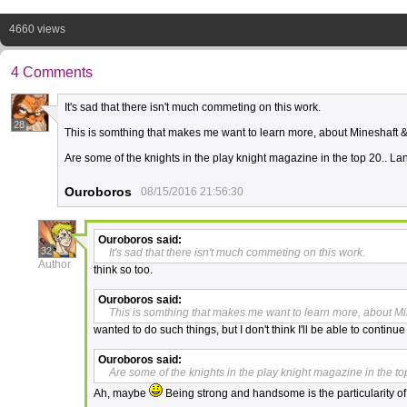
4660 views
4 Comments
It's sad that there isn't much commeting on this work.
28
This is somthing that makes me want to learn more, about Mineshaft &
Are some of the knights in the play knight magazine in the top 20.. L
Ouroboros
08/15/2016 21:56:30
Ouroboros
said:
32
It's sad that there isn't much commeting on this work.
Author
think so too.
Ouroboros
said:
This is somthing that makes me want to learn more, about Mi
wanted to do such things, but I don't think I'll be able to contin
Ouroboros
said:
Are some of the knights in the play knight magazine in the t
Ah, maybe
Being strong and handsome is the particularity o