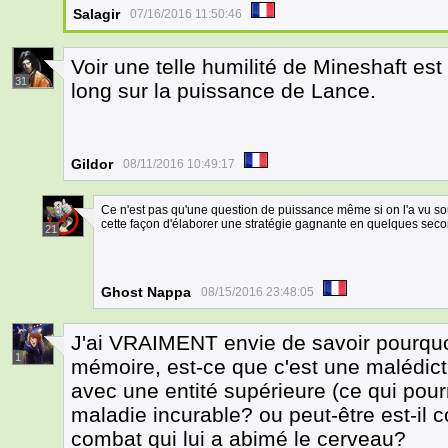
Salagir
07/16/2016 11:50:46
Voir une telle humilité de Mineshaft est
31
long sur la puissance de Lance.
Gildor
08/11/2016 10:49:17
Ce n'est pas qu'une question de puissance même si on l'a vu sou
cette façon d'élaborer une stratégie gagnante en quelques secon
21
Ghost Nappa
08/15/2016 23:48:05
J'ai VRAIMENT envie de savoir pourqu
1
mémoire, est-ce que c'est une malédict
avec une entité supérieure (ce qui pour
maladie incurable? ou peut-être est-il
combat qui lui a abimé le cerveau?