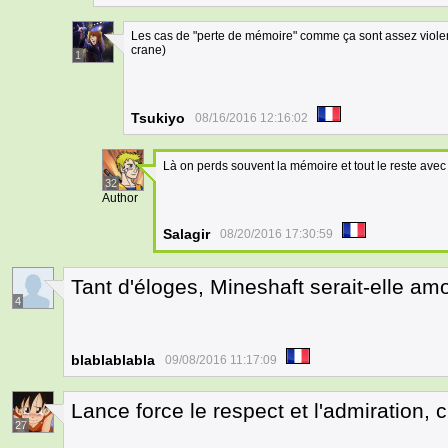
Les cas de "perte de mémoire" comme ça sont assez violent 
crane)
1
Tsukiyo
08/16/2016 12:16:02
Là on perds souvent la mémoire et tout le reste avec
32
Author
Salagir
08/20/2016 17:30:59
Tant d'éloges, Mineshaft serait-elle a
4
blablablabla
09/08/2016 11:17:09
Lance force le respect et l'admiration, c
27