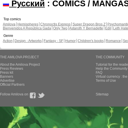
Русский
: COMICS / MANGA
Top comics
Amilova
Hemispheres
Chronoctis Express
Super Dragon Bros Z
Psychomant
Bienvenidos A República Gada
Only Two
Astaroth Y Bernadette
Edil
Leth Hat
Genre
Action
Design - Artworks
Fantasy - SF
Humor
Children's books
Romance
Se
THE AMILOVA PROJECT
THE COMMUNITY
About the Amilova Project
Tutorial for the reade
Press Reviews
Help the Community 
Press kit
FAQ
Banners
Virtual currency : th
Advertise
Terms of Use
Official Partners
Follow Amilova on
Sitemap