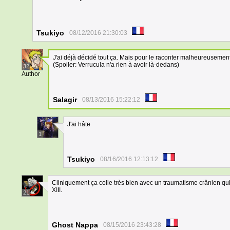
Tsukiyo
08/12/2016 21:30:03
J'ai déjà décidé tout ça. Mais pour le raconter malheureusement, i
(Spoiler: Verrucula n'a rien à avoir là-dedans)
32
Author
Salagir
08/13/2016 15:22:12
J'ai hâte
1
Tsukiyo
08/16/2016 12:13:12
Cliniquement ça colle très bien avec un traumatisme crânien 
XIII.
21
Ghost Nappa
08/15/2016 23:43:28