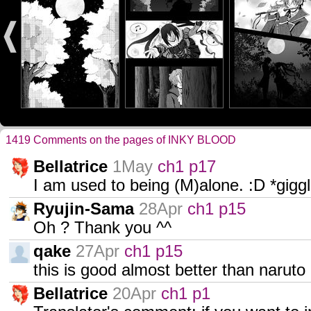
1419 Comments on the pages of INKY BLOOD
Bellatrice
1May
ch1 p17
I am used to being (M)alone. :D *giggl
Ryujin-Sama
28Apr
ch1 p15
Oh ? Thank you ^^
qake
27Apr
ch1 p15
this is good almost better than naruto
Bellatrice
20Apr
ch1 p1