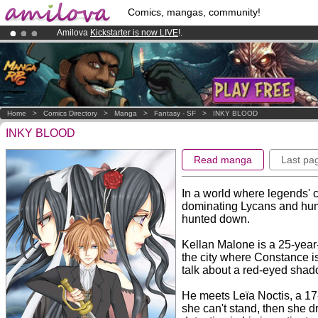
Comics, mangas, community!
Amilova
Kickstarter is now LIVE
!.
Already 134393
members
and 1208
comics & mangas!
.
Premium membership from
3.95 euros
per month !
Get membership
Home
>
Comics Directory
>
Manga
>
Fantasy - SF
>
INKY BLOOD
INKY BLOOD
Read manga
Last pa
In a world where legends' 
dominating Lycans and huma
hunted down.
Kellan Malone is a 25-year-
the city where Constance is
talk about a red-eyed shado
He meets Leïa Noctis, a 17
she can't stand, then she d