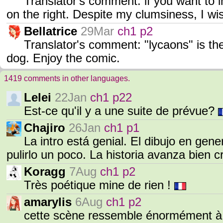
Translator's comment: if you want to 
on the right. Despite my clumsiness, I w
Bellatrice
29Mar
ch1 p2
Translator's comment: "lycaons" is th
dog. Enjoy the comic.
1419 comments in other languages.
Lelei
22Jan
ch1 p22
Est-ce qu'il y a une suite de prévue?
Chajiro
26Jan
ch1 p1
La intro está genial. El dibujo en ge
pulirlo un poco. La historia avanza bien 
Koragg
7Aug
ch1 p2
Très poétique mine de rien !
amarylis
6Aug
ch1 p2
cette scène ressemble énormément 