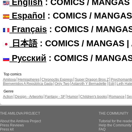
English
: COMICS / MANGAS
Español
: COMICS / MANGAS
Français
: COMICS / MANGA
日本語
: COMICS / MANGAS 
Русский
: COMICS / MANGA
Top comics
Amilova
Hemispheres
Chronoctis Express
Super Dragon Bros Z
Psychomant
Bienvenidos A República Gada
Only Two
Astaroth Y Bernadette
Edil
Leth Hat
Genre
Action
Design - Artworks
Fantasy - SF
Humor
Children's books
Romance
Se
THE AMILOVA PROJECT
THE COMMUNITY
About the Amilova Project
Tutorial for the reade
Press Reviews
Help the Community 
Press kit
FAQ