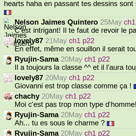
hearts haha en passant tes dessins sont 
Nelson Jaimes Quintero
25May
ch1
C'est intrigant! Il te faut de revoir le 
lovely87
21May
ch1 p22
En effet, même en souillon il serait t
Ryujin-Sama
20May
ch1 p22
Il a toujours la classe ^^ et il l'aura t
lovely87
20May
ch1 p22
Giovanni est trop classe comme ça !
chachy
20May
ch1 p22
Moi c'est pas trop mon type d'homme
Ryujin-Sama
20May
ch1 p22
Ah... tu es sous le charme ?
Ryujin-Sama
20May
ch1 p22