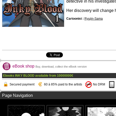
detective in his investigate
Her discovery will change he
Cartoonist :
Ryujin-Sama
eBook shop
Buy, download, collect the eBook version
Ebooks INKY BLOOD available from
10000000
€
Secured payment
60 à 85% paid to the artists
No DRM
Page Navigation