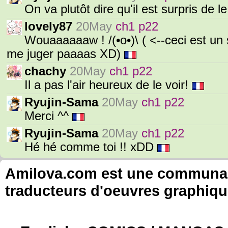
On va plutôt dire qu'il est surpris de l
lovely87
20May
ch1 p22
Wouaaaaaaw ! /(•o•)\ ( <--ceci est un 
me juger paaaas XD)
chachy
20May
ch1 p22
Il a pas l'air heureux de le voir!
Ryujin-Sama
20May
ch1 p22
Merci ^^
Ryujin-Sama
20May
ch1 p22
Hé hé comme toi !! xDD
Amilova.com est une communauté
traducteurs d'oeuvres graphiqu