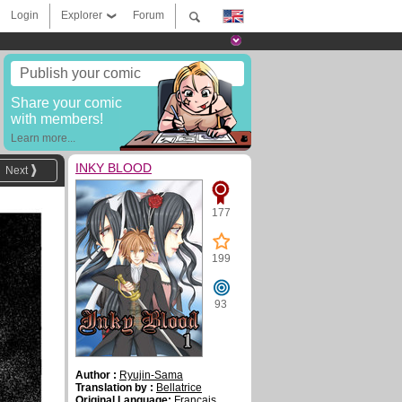
Login
Explorer
Forum
Publish your comic
Share your comic
with members!
Learn more...
INKY BLOOD
Next
177
199
93
Author :
Ryujin-Sama
Translation by :
Bellatrice
Original Language:
Français