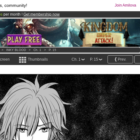
s, community!
Join Amilova
os
per month !
Get membership now
comics & mangas!
.
>
INKY BLOOD
>
Ch. 1
>
P. 15
screen
Thumbnails
Ch. 1
P. 15
Prev.