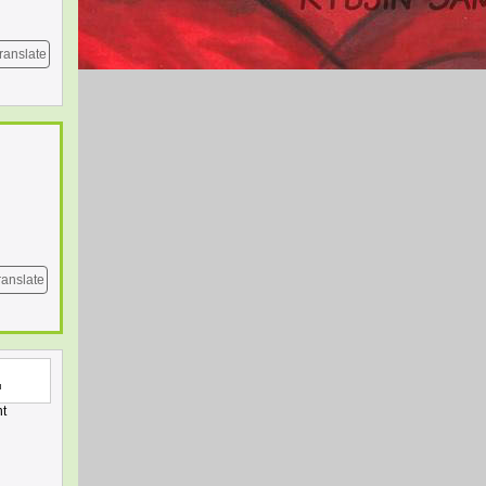
ranslate
ranslate
nt