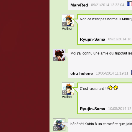
MaryRed
09/21/2014 13:33:04
Non ce n'est pas normal !! Mdrrr 
26
Author
Ryujin-Sama
09/21/2014 18
Moi j'ai connu une amie qui tripotait les
28
chu helene
10/05/2014 11:19:11
C'est rassurant !!!!
26
Author
Ryujin-Sama
10/05/2014 12
héhéhé! Katrin à un caractère que j'ai
30