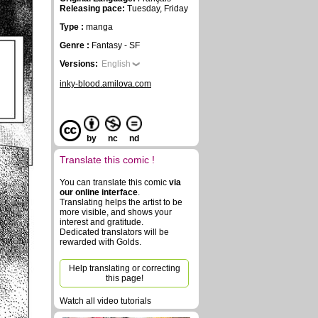
Releasing pace:
Tuesday, Friday
Type :
manga
Genre :
Fantasy - SF
Versions:
English
inky-blood.amilova.com
by
nc
nd
Translate this comic !
You can translate this comic
via
our online interface
.
Translating helps the artist to be
more visible, and shows your
interest and gratitude.
Dedicated translators will be
rewarded with Golds.
Help translating or correcting
this page!
Watch all video tutorials