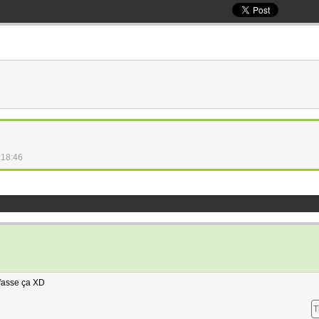
:18:46
 fasse ça XD
T