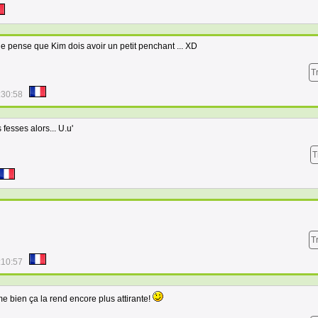
je pense que Kim dois avoir un petit penchant ... XD
T
:30:58
 fesses alors... U.u'
T
T
:10:57
me bien ça la rend encore plus attirante!