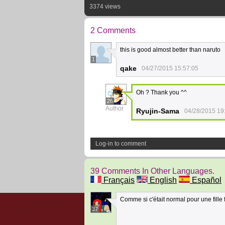
3374 views
2 Comments
this is good almost better than naruto
1
qake
04/27/2015 15:57:05
Oh ? Thank you ^^
26
Author
Ryujin-Sama
04/28/2015 19
Log-in to comment
39 Comments In Other Languages.
Français
English
Español
Comme si c'était normal pour une fille
37