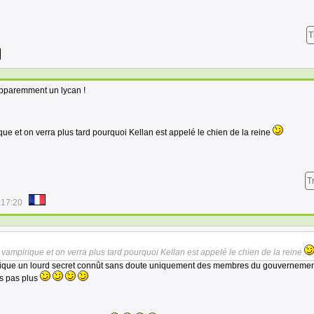
T
 apparemment un lycan !
ue et on verra plus tard pourquoi Kellan est appelé le chien de la reine
T
:17:20
vampirique et on verra plus tard pourquoi Kellan est appelé le chien de la reine
plique un lourd secret connût sans doute uniquement des membres du gouverneme
is pas plus