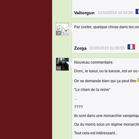
Valtorgun
12/10/2014 10:34:06
Par contre, quelque chose dans les uni
38
Zorga
01/05/2015 01:00:55
Nouveau commentaire.
45
Donc, le tueur, ou la tueuse, est un ou
On se demande bien qui ça peut être
"Le chien de la reine"
...
????
Ils sont dans une monarchie vampiriq
Ou du moins sous un régime monarch
Tout cela est intéressant...