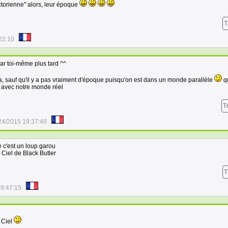
ctorienne" alors, leur époque
T
22:10
par toi-même plus tard ^^
ça, sauf qu'il y a pas vraiment d'époque puisqu'on est dans un monde parallèle
qu
ir avec notre monde réel
T
24/2015 19:37:40
 c'est un loup garou
 Ciel de Black Butler
T
19:47:15
 Ciel