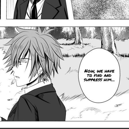
Now, we have
to find and
suppress him...