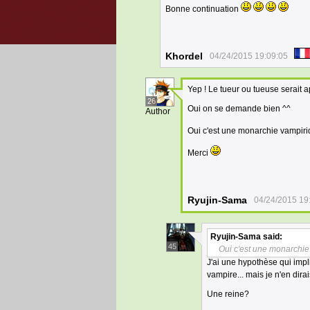
Bonne continuation
Khordel
04/24/2015 19:09:05
Yep ! Le tueur ou tueuse serait
26
Oui on se demande bien ^^
Author
Oui c'est une monarchie vampiriq
Merci
Ryujin-Sama
04/24/2015 19
Ryujin-Sama
said:
45
Oui c'est une monarchie 
J'ai une hypothèse qui im
vampire... mais je n'en dira
Une reine?