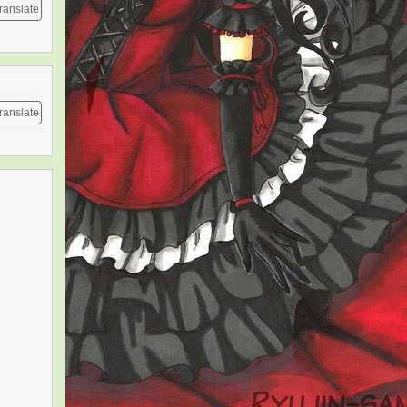
ranslate
ranslate