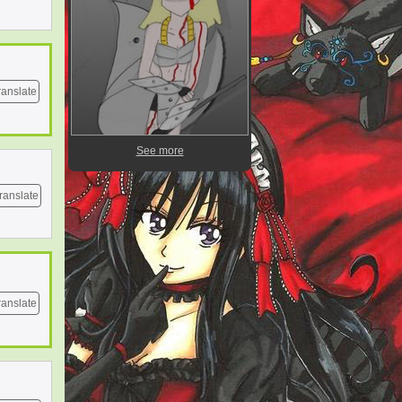
ranslate
See more
ranslate
ranslate