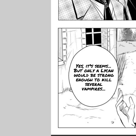
Yes, it's seems...
But only a Lycan
would be strong
enough to kill
several
vampires...