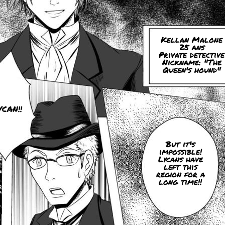
Kellan Malone
25 ans
Private detective
Nickname: "The
Queen's hound"
YCAN!!
But it's
impossible!
Lycans have
left this
region for a
long time!!