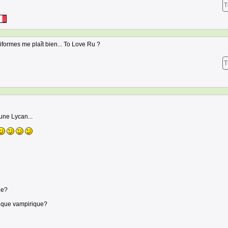
T
formes me plaît bien... To Love Ru ?
T
 une Lycan...
ue?
ique vampirique?