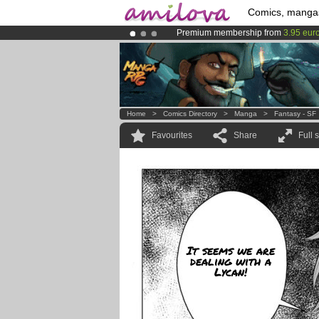
Comics, manga
Premium membership from
3.95 eur
Already 100000
members
and 1000
Amilova
Kickstarter is now LIVE
!.
Home
>
Comics Directory
>
Manga
>
Fantasy - SF
Favourites
Share
Full 
It seems we are
dealing with a
Lycan!