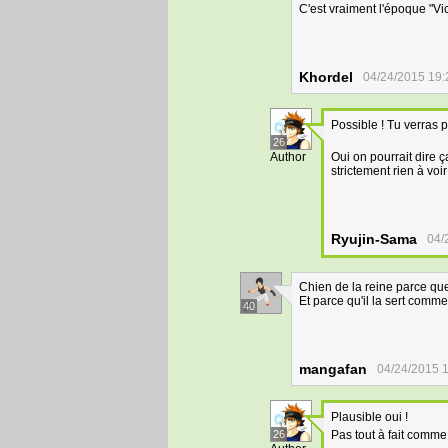
C'est vraiment l'époque "Vi
Khordel
04/24/2015 19:
Possible ! Tu verras 
26
Author
Oui on pourrait dire 
strictement rien à vo
Ryujin-Sama
04/
Chien de la reine parce que
Et parce qu'il la sert comme
40
mangafan
04/24/2015 
Plausible oui !
26
Pas tout à fait comme